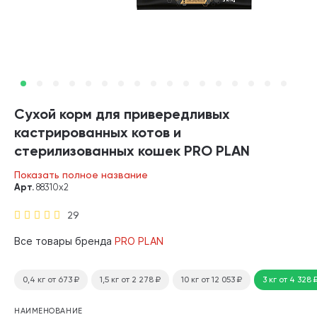
Сухой корм для привередливых
кастрированных котов и
стерилизованных кошек PRO PLAN
STERILISED SAVOURY DUO утка, печень (3
Показать полное название
+ 3 кг)
Арт.
88310х2
29
Все товары бренда
PRO PLAN
0,4 кг
от 673
₽
1,5 кг
от 2 278
₽
10 кг
от 12 053
₽
3 кг
от 4 328
НАИМЕНОВАНИЕ