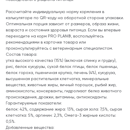
Рассчитайте индивидуальную норму кормления в
калькуляторе по QR-коду на оборотной стороне упаковки.
Оптимальная порция зависит от размеров, образа жизни,
возраста и состояния здоровья питомца. Если вы впервые
переходите на корм PRO PLAN®, воспользуйтесь
рекомендациями в карточке товара или
проконсультируйтесь с ветеринарным специалистом.
Состав товара:
утка высокого качества (15%) (включая спинку и грудку),
рис, белок кукурузы, сухой белок птицы, белок пшеницы,
белок гороха, пшеничная крупка, печень (4%), кукуруза,
высушенная растительная клетчатка, минеральные
вещества, животные жиры, яичный порошок, рыбий жир,
аминокислоты, консерванты, гидролизат белка животного
происхождения, дрожжи, витамины, антиоксиданты.
Гарантируемые показатели:
белок: 42%, содержание жира: 13%, сырая зола: 7,5%, сырая
клетчатка: 5%, аргинин: 2,3%, Омега-3 жирные кислоты:
0,5%.
Добавленные вещества: