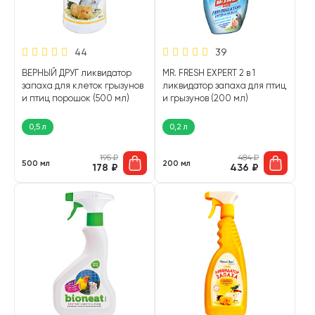
44
39
ВЕРНЫЙ ДРУГ ликвидатор
MR. FRESH EXPERT 2 в 1
запаха для клеток грызунов
ликвидатор запаха для птиц
и птиц порошок (500 мл)
и грызунов (200 мл)
0,5 л
0,2 л
195
₽
484
₽
500 мл
200 мл
178
₽
436
₽