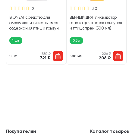
2
30
BIONEAT средство для
ВЕРНЫЙ ДРУГ ликвидатор
обработки и гигиены мест
запаха для клеток грызунов
содержания птиц и грызунов
и птиц спрей (500 мл)
500 мл (1 шт)
1 шт
0,5 л
380
₽
226
₽
1 шт
500 мл
321
₽
206
₽
Покупателям
Каталог товаров