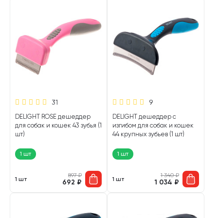
31
9
DELIGHT ROSE дешеддер
DELIGHT дешеддер с
для собак и кошек 43 зубья (1
изгибом для собак и кошек
шт)
44 крупных зубьев (1 шт)
1 шт
1 шт
897
₽
1 340
₽
1 шт
1 шт
692
₽
1 034
₽