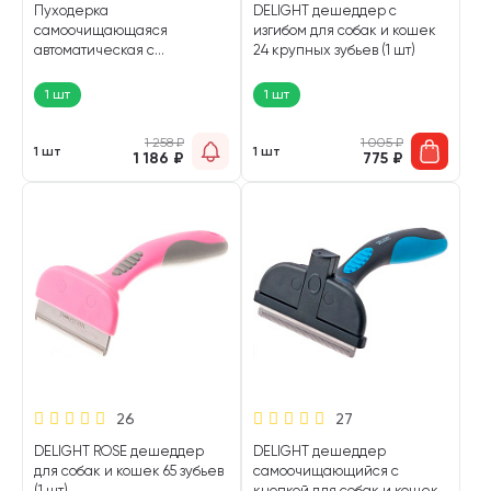
Пуходерка
DELIGHT дешеддер с
самоочищающаяся
изгибом для собак и кошек
автоматическая с
24 крупных зубьев (1 шт)
плавающей головой
средняя DeLight (1 шт)
1 шт
1 шт
1 258
₽
1 005
₽
1 шт
1 шт
1 186
₽
775
₽
26
27
DELIGHT ROSE дешеддер
DELIGHT дешеддер
для собак и кошек 65 зубьев
самоочищающийся с
(1 шт)
кнопкой для собак и кошек