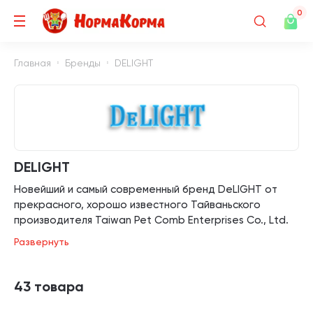
0
Главная
Бренды
DELIGHT
DELIGHT
Новейший и самый современный бренд DeLIGHT от
прекрасного, хорошо известного Тайваньского
производителя Taiwan Pet Comb Enterprises Co., Ltd.
Развернуть
Дизайном инструментов занимались в наши дни, с
использованием современных знаний о груминге,
технологиях ухода за животными и удобстве
43 товара
пользования (юзабилити). Отличительная черта -
современная эргономика и эффективное