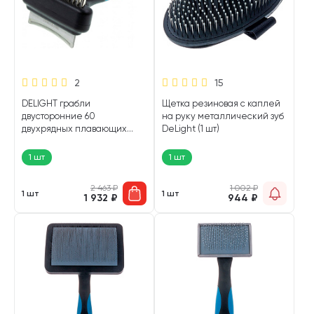
2
15
DELIGHT грабли
Щетка резиновая с каплей
двусторонние 60
на руку металлический зуб
двухрядных плавающих
DeLight (1 шт)
зубьев дешеддер с изгибом
(1 шт)
1 шт
1 шт
2 463
₽
1 002
₽
1 шт
1 шт
1 932
₽
944
₽