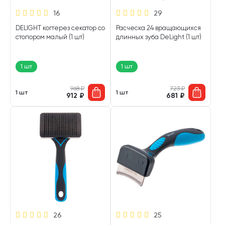
16
29
DELIGHT когтерез секатор со
Расческа 24 вращающихся
стопором малый (1 шт)
длинных зуба DeLight (1 шт)
1 шт
1 шт
968
₽
723
₽
1 шт
1 шт
912
₽
681
₽
26
25