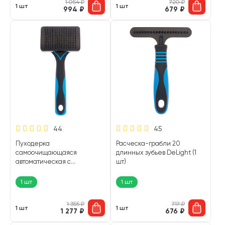
1 054
₽
720
₽
1 шт
1 шт
994
₽
679
₽
44
45
Пуходерка
Расческа-грабли 20
самоочищающаяся
длинных зубьев DeLight (1
автоматическая с
шт)
плавающей головой малая
DeLight (1 шт)
1 шт
1 шт
1 355
₽
717
₽
1 шт
1 шт
1 277
₽
676
₽