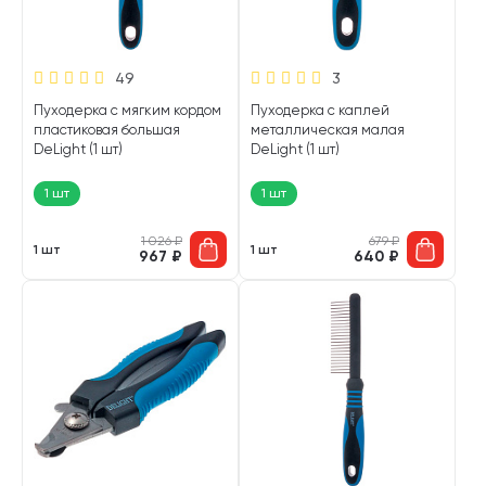
49
3
Пуходерка с мягким кордом
Пуходерка с каплей
пластиковая большая
металлическая малая
DeLight (1 шт)
DeLight (1 шт)
1 шт
1 шт
1 026
₽
679
₽
1 шт
1 шт
967
₽
640
₽