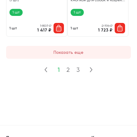
79 зубьев (1 шт)
1 шт
1 шт
1 807
₽
2 196
₽
1 шт
1 шт
1 417
₽
1 723
₽
Показать еще
1
2
3