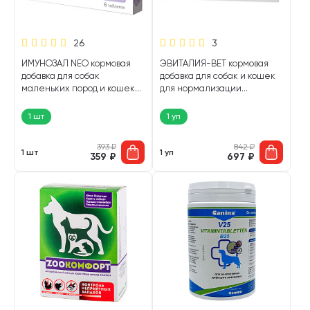
26
3
ИМУНОЗАЛ NEO кормовая
ЭВИТАЛИЯ-ВЕТ кормовая
добавка для собак
добавка для собак и кошек
маленьких пород и кошек
для нормализации
для нормализации обмена
микрофлоры кишечника уп.
веществ и поддержания
30 таблеток (1 уп)
1 шт
1 уп
иммунитета уп. 6 таблеток (1
шт)
393
₽
842
₽
1 шт
1 уп
359
₽
697
₽