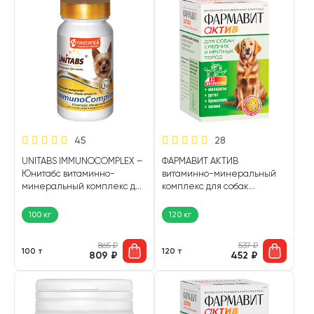
45
28
UNITABS IMMUNOCOMPLEX –
ФАРМАВИТ АКТИВ
Юнитабс витаминно-
витаминно-минеральный
минеральный комплекс для
комплекс для собак
собак мелких пород для
средних и крупных пород
укрепления иммунитета с
(120 т)
100 кг
120 кг
Q10 (100 т)
865
₽
537
₽
100 т
120 т
809
₽
452
₽