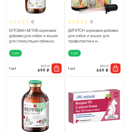
0
0
БУТОФАН АКТИВ кормовая
ДИГИТОН кормовая добавка
добавка для собак и кошек
для собак и кошек для
для стимуляции обмена
профилактики и
веществ 100 мл (1 шт)
нормализации процессов
пищеварения капли 30 мл
1 шт
1 шт
Himalaya (1 шт)
907
₽
867
₽
1 шт
1 шт
699
₽
669
₽