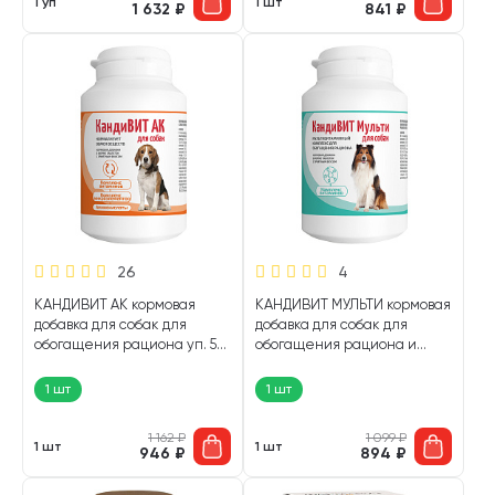
1 уп
1 шт
1 632
₽
841
₽
26
4
КАНДИВИТ АК кормовая
КАНДИВИТ МУЛЬТИ кормовая
добавка для собак для
добавка для собак для
обогащения рациона уп. 50
обогащения рациона и
таблеток (1 шт)
нормализации обмена
веществ уп. 50 таблеток (1
1 шт
1 шт
шт)
1 162
₽
1 099
₽
1 шт
1 шт
946
₽
894
₽