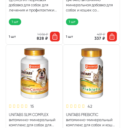
добавка для собак для
минеральная добавка для
лечения и профилактики
собак и кошек со
заболеваний опорно-
спирулиной 100 гр (1 шт)
двигательного аппарата 100
1 шт
1 шт
гр (1 шт)
1 036
₽
437
₽
1 шт
1 шт
828
₽
337
₽
15
42
UNITABS SLIM COMPLEX
UNITABS PREBIOTIC
витаминно-минеральный
витаминно-минеральный
комплекс для собак для
комплекс для собак и кошек