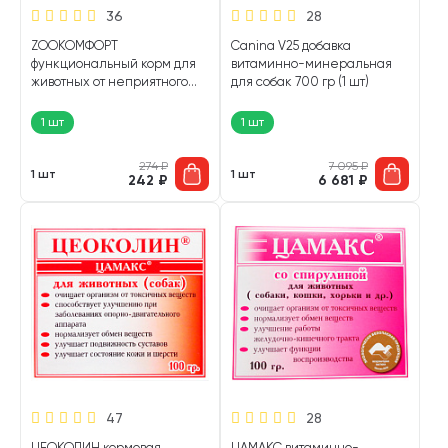
36
28
ZOOКОМФОРТ
Canina V25 добавка
функциональный корм для
витаминно-минеральная
животных от неприятного
для собак 700 гр (1 шт)
запаха уп. 90 шт (1 шт)
1 шт
1 шт
274
₽
7 095
₽
1 шт
1 шт
242
₽
6 681
₽
47
28
ЦЕОКОЛИН кормовая
ЦАМАКС витаминно-