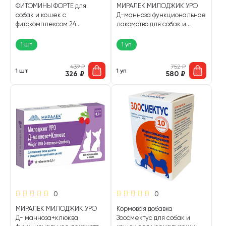
ФИТОМИНЫ ФОРТЕ для
МИРАЛЕК МИЛОДЖИК УРО
собак и кошек с
Д-манноза функциональное
фитокомплексом 24
лакомство для собак и
растений для защиты
кошек для снижения риска
печени уп. 200 таблеток (1
развития и рецидива
1 шт
1 уп
шт)
бактериального цистита уп.
30 таблеток по 0,5 гр (1 уп)
439
₽
752
₽
1 шт
1 уп
326
₽
580
₽
0
0
МИРАЛЕК МИЛОДЖИК УРО
Кормовая добавка
Д- манноза+клюква
Зоосмектус для собак и