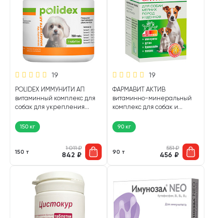
19
19
POLIDEX ИММУНИТИ АП
ФАРМАВИТ АКТИВ
витаминный комплекс для
витаминно-минеральный
собак для укрепления
комплекс для собак и
иммунитета (150 т)
щенков маленьких пород
(90 т)
150 кг
90 кг
1 011
₽
551
₽
150 т
90 т
842
₽
456
₽