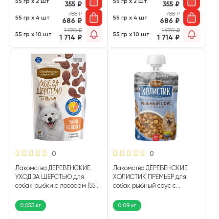
55 гр х 2 шт
55 гр х 2 шт
355
₽
355
₽
788
₽
788
₽
55 гр х 4 шт
55 гр х 4 шт
686
₽
686
₽
1 970
₽
1 970
₽
55 гр х 10 шт
55 гр х 10 шт
1 714
₽
1 714
₽
0
0
Лакомства ДЕРЕВЕНСКИЕ
Лакомство ДЕРЕВЕНСКИЕ
УХОД ЗА ШЕРСТЬЮ для
ХОЛИСТИК ПРЕМЬЕР для
собак рыбки с лососем (55
собак рыбный соус с
гр)
лососем (90 гр)
0,055 кг
0,09 кг