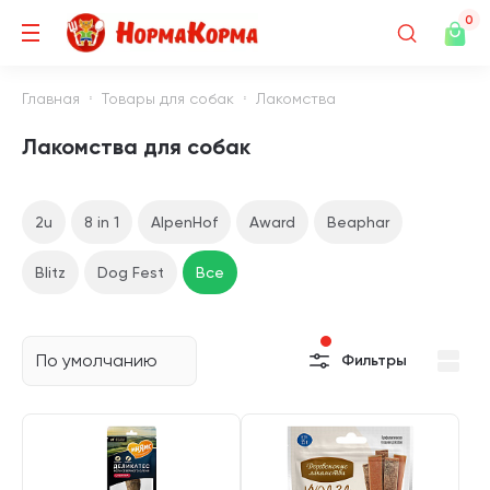
0
Главная
Товары для собак
Лакомства
Лакомства для собак
2u
8 in 1
AlpenHof
Award
Beaphar
Blitz
Dog Fest
Все
По умолчанию
Фильтры