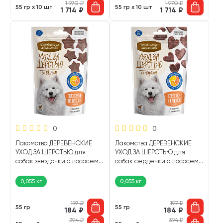
1 970
₽
1 970
₽
55 гр х 10 шт
55 гр х 10 шт
1 714
₽
1 714
₽
0
0
Лакомства ДЕРЕВЕНСКИЕ
Лакомства ДЕРЕВЕНСКИЕ
УХОД ЗА ШЕРСТЬЮ для
УХОД ЗА ШЕРСТЬЮ для
собак звездочки с лососем и
собак сердечки с лососем
говядиной (55 гр)
и уткой (55 гр)
0,055 кг
0,055 кг
197
₽
197
₽
55 гр
55 гр
184
₽
184
₽
394
₽
394
₽