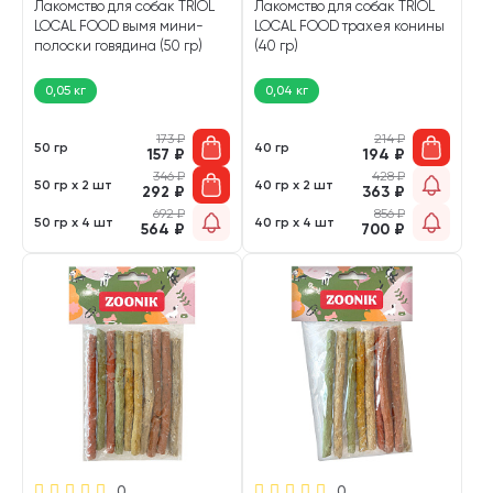
Лакомство для собак TRIOL
Лакомство для собак TRIOL
LOCAL FOOD вымя мини-
LOCAL FOOD трахея конины
полоски говядина (50 гр)
(40 гр)
0,05 кг
0,04 кг
173
₽
214
₽
50 гр
40 гр
157
₽
194
₽
346
₽
428
₽
50 гр х 2 шт
40 гр х 2 шт
292
₽
363
₽
692
₽
856
₽
50 гр х 4 шт
40 гр х 4 шт
564
₽
700
₽
0
0