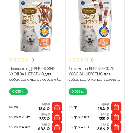
0
0
Лакомства ДЕРЕВЕНСКИЕ
Лакомства ДЕРЕВЕНСКИЕ
УХОД ЗА ШЕРСТЬЮ для
УХОД ЗА ШЕРСТЬЮ для
собак соломка с лососем (55
собак косточки кальциевые
гр)
с лососем (55 гр)
0,055 кг
0,055 кг
197
₽
197
₽
55 гр
55 гр
184
₽
184
₽
394
₽
394
₽
55 гр х 2 шт
55 гр х 2 шт
355
₽
355
₽
788
₽
788
₽
55 гр х 4 шт
55 гр х 4 шт
686
₽
686
₽