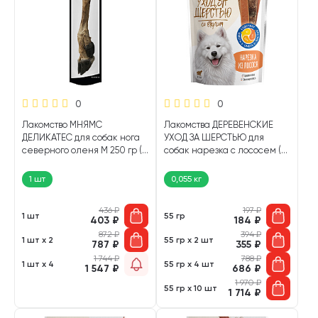
0
0
Лакомство МНЯМС
Лакомства ДЕРЕВЕНСКИЕ
ДЕЛИКАТЕС для собак нога
УХОД ЗА ШЕРСТЬЮ для
северного оленя М 250 гр (1
собак нарезка с лососем (55
шт)
гр)
1 шт
0,055 кг
436
₽
197
₽
1 шт
55 гр
403
₽
184
₽
872
₽
394
₽
1 шт х 2
55 гр х 2 шт
787
₽
355
₽
1 744
₽
788
₽
1 шт х 4
55 гр х 4 шт
1 547
₽
686
₽
1 970
₽
55 гр х 10 шт
1 714
₽