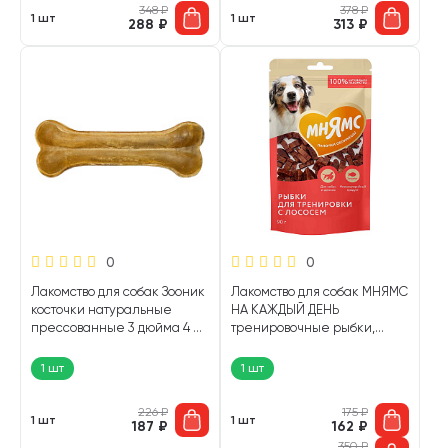
348
₽
378
₽
1 шт
1 шт
288
₽
313
₽
0
0
Лакомство для собак Зооник
Лакомство для собак МНЯМС
косточки натуральные
НА КАЖДЫЙ ДЕНЬ
прессованные 3 дюйма 4 шт
тренировочные рыбки,
(1 шт)
лосось 90 гр (1 шт)
1 шт
1 шт
226
₽
175
₽
1 шт
1 шт
187
₽
162
₽
350
₽