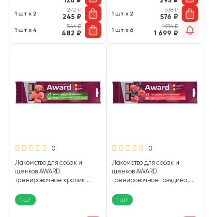
126
₽
295
₽
272
₽
638
₽
1 шт х 2
1 шт х 2
245
₽
576
₽
544
₽
1 914
₽
1 шт х 4
1 шт х 6
482
₽
1 699
₽
0
0
Лакомство для собак и
Лакомство для собак и
щенков AWARD
щенков AWARD
тренировочное кролик,
тренировочное говядина,
брусника 50 гр (1 шт)
черника 50 гр (1 шт)
1 шт
1 шт