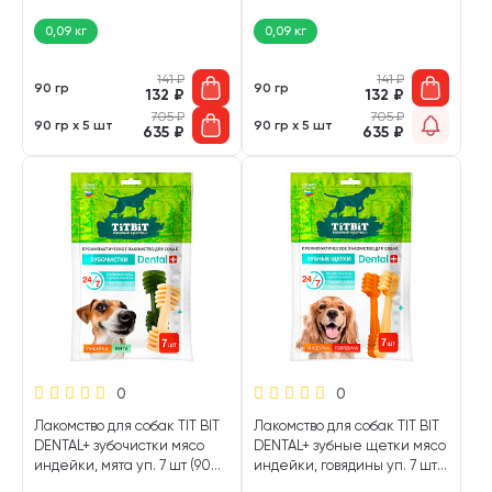
бараниной (90 гр)
телятиной (90 гр)
0,09 кг
0,09 кг
141
₽
141
₽
90 гр
90 гр
132
₽
132
₽
705
₽
705
₽
90 гр х 5 шт
90 гр х 5 шт
635
₽
635
₽
0
0
Лакомство для собак TIT BIT
Лакомство для собак TIT BIT
DENTAL+ зубочистки мясо
DENTAL+ зубные щетки мясо
индейки, мята уп. 7 шт (90
индейки, говядины уп. 7 шт
гр)
(90 гр)