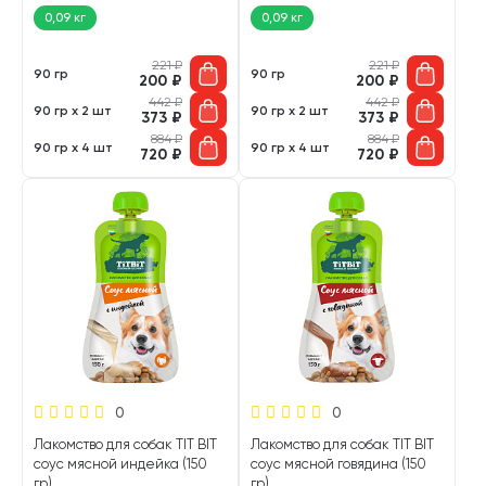
0,09 кг
0,09 кг
221
₽
221
₽
90 гр
90 гр
200
₽
200
₽
442
₽
442
₽
90 гр х 2 шт
90 гр х 2 шт
373
₽
373
₽
884
₽
884
₽
90 гр х 4 шт
90 гр х 4 шт
720
₽
720
₽
0
0
Лакомство для собак TIT BIT
Лакомство для собак TIT BIT
соус мясной индейка (150
соус мясной говядина (150
гр)
гр)