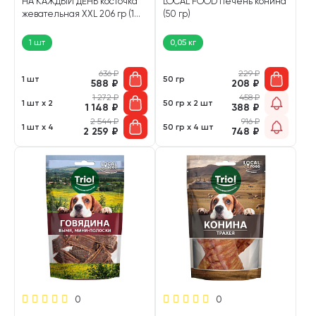
НА КАЖДЫЙ ДЕНЬ косточка
LOCAL FOOD печень конина
жевательная XXL 206 гр (1
(50 гр)
шт)
1 шт
0,05 кг
636
₽
229
₽
1 шт
50 гр
588
₽
208
₽
1 272
₽
458
₽
1 шт х 2
50 гр х 2 шт
1 148
₽
388
₽
2 544
₽
916
₽
1 шт х 4
50 гр х 4 шт
2 259
₽
748
₽
0
0