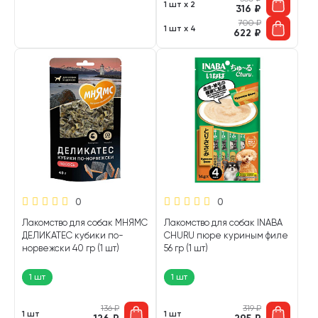
1 шт х 2
316
₽
700
₽
1 шт х 4
622
₽
0
0
Лакомство для собак МНЯМС
Лакомство для собак INABA
ДЕЛИКАТЕС кубики по-
CHURU пюре куриным филе
норвежски 40 гр (1 шт)
56 гр (1 шт)
1 шт
1 шт
136
₽
319
₽
1 шт
1 шт