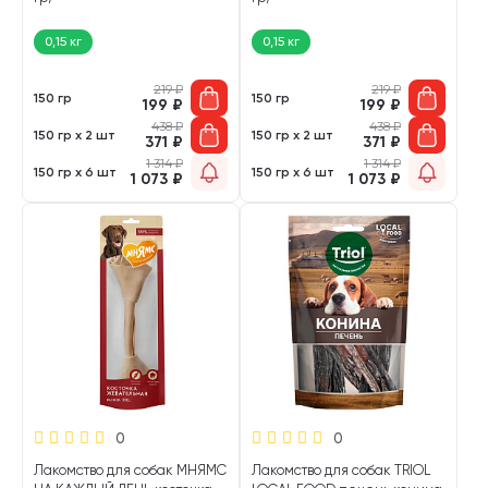
0,15 кг
0,15 кг
219
₽
219
₽
150 гр
150 гр
199
₽
199
₽
438
₽
438
₽
150 гр х 2 шт
150 гр х 2 шт
371
₽
371
₽
1 314
₽
1 314
₽
150 гр х 6 шт
150 гр х 6 шт
1 073
₽
1 073
₽
0
0
Лакомство для собак МНЯМС
Лакомство для собак TRIOL