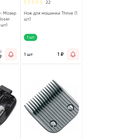
22
– Мозер
Нож для машинки Thrive (1
Moser
шт)
 шт)
1 шт
₽
1
₽
1 шт
₽