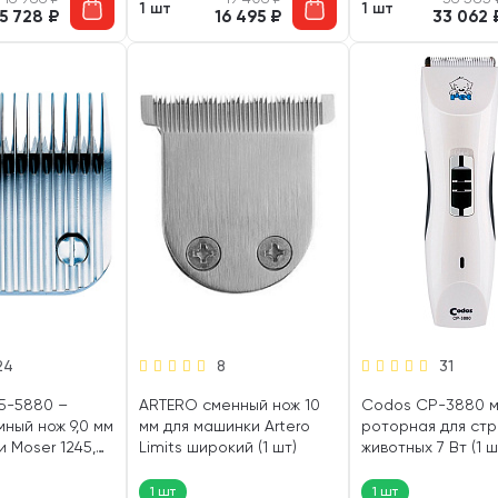
1 шт
1 шт
15 728
₽
16 495
₽
33 062
24
8
31
5-5880 –
ARTERO сменный нож 10
Codos СР-3880 
ный нож 9,0 мм
мм для машинки Artero
роторная для ст
 Moser 1245,
Limits широкий (1 шт)
животных 7 Вт (1 ш
1 шт)
1 шт
1 шт