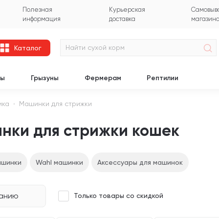
Полезная
Курьерская
Самовыво
информация
доставка
магазин
Каталог
цы
Грызуны
Фермерам
Рептилии
ика
Машинки для стрижки
нки для стрижки кошек
ашинки
Wahl машинки
Аксессуары для машинок
чанию
Только товары со скидкой