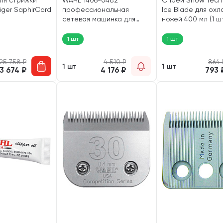
ля стрижки
WAHL 1406-0482
Спрей Show Tech 
iger SaphirCord
профессиональная
Ice Blade для ох
сетевая машинка для
ножей 400 мл (1 ш
стрижки животных 10 Вт (1
шт)
1 шт
1 шт
25 758
₽
4 510
₽
864
1 шт
1 шт
3 674
₽
4 176
₽
793