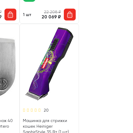
₽
22 208
₽
1 шт
₽
20 069
₽
20
нож 40
Машинка для стрижки
rtero
кошек Heiniger
SaphirStyle 35 Вт (1 шт)