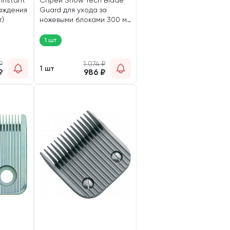
Instant
Спрей Show Tech Blade
лаждения
Guard для ухода за
т)
ножевыми блоками 300 мл
(1 шт)
1 шт
₽
1 074
₽
1 шт
₽
986
₽