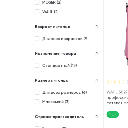
MOSER (
2
)
WAHL (
2
)
Возраст питомца
Для всех возрастов (
9
)
Назначение товара
Стандартный (
13
)
Размер питомца
WAHL 3027
Для всех размеров (
6
)
професси
Маленький (
3
)
сетевая м
стрижки жи
шт)
1 шт
Страна-производитель