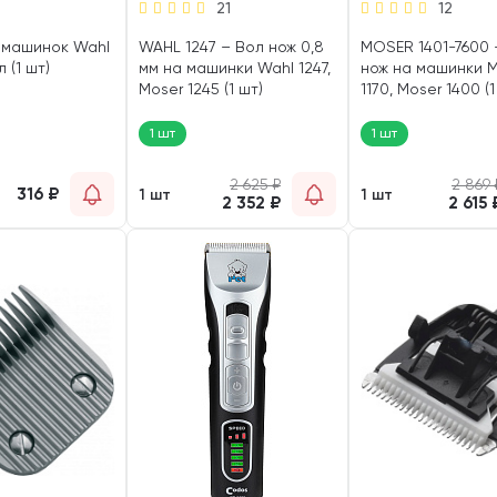
21
12
 машинок Wahl
WAHL 1247 – Вол нож 0,8
MOSER 1401-7600 
 (1 шт)
мм на машинки Wahl 1247,
нож на машинки 
Moser 1245 (1 шт)
1170, Moser 1400 (1
1 шт
1 шт
2 625
₽
2 869
316
₽
1 шт
1 шт
2 352
₽
2 615