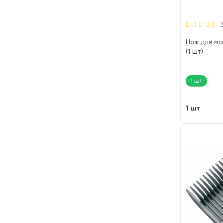
Нож для м
(1 шт)
1 шт
1 шт