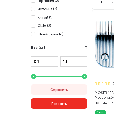
Германия (
2
)
1 шт
Испания (
2
)
Китай (
1
)
США (
2
)
Швейцария (
6
)
Вес (кг)
Сбросить
MOSER 122
Мозер съём
на машинки
Wahl 1247 (
1 шт