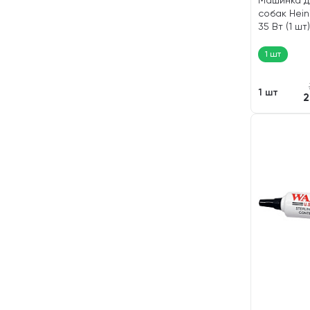
Машинка д
собак Hein
35 Вт (1 шт)
1 шт
1 шт
2