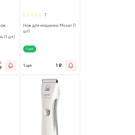
7
нож
Нож для машинки Moser (1
шт)
 (1 шт)
1 шт
₽
1
₽
1 шт
₽