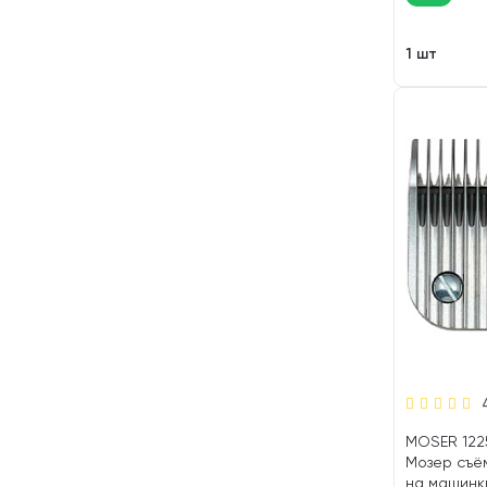
1 шт
MOSER 122
Мозер съём
на машинки