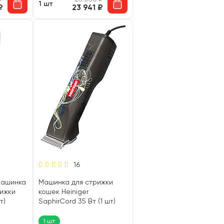
1 шт
₽
23 941
₽
16
машинка
Машинка для стрижки
рижки
кошек Heiniger
т)
SaphirCord 35 Вт (1 шт)
1 шт