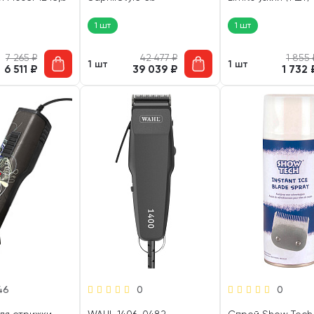
1 шт)
батарейками 35 Вт (1 шт)
1 шт
1 шт
7 265
₽
42 477
₽
1 855
1 шт
1 шт
6 511
₽
39 039
₽
1 732
46
0
0