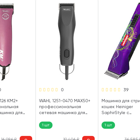
0
0
39
126 KM2+
WAHL 1251-0470 MAX50+
Машинка для стр
ональная
профессиональная
кошек Heiniger
ашинка для
сетевая машинка для
SaphirStyle с
вотных 45 Вт (1
стрижки животных 24 Вт (1
батарейками 35 Вт
шт)
1 шт
1 шт
16 986
₽
19 406
₽
36 585