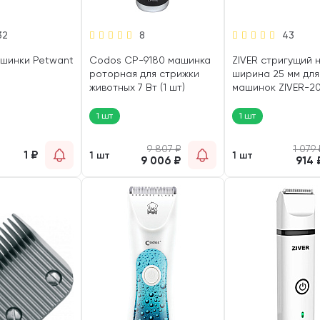
32
8
43
ашинки Petwant
Codos СР-9180 машинка
ZIVER стригущий 
роторная для стрижки
ширина 25 мм для
животных 7 Вт (1 шт)
машинок ZIVER-204
1 шт
1 шт
9 807
₽
1 079
1
₽
1 шт
1 шт
9 006
₽
914