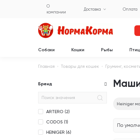
О
Доставка
Оплата
компании
Собаки
Кошки
Рыбы
Пти
Главная
Товары для кошек
Груминг, космет
Маши
Бренд
Heiniger м
ARTERO (
2
)
CODOS (
1
)
По умол
HEINIGER (
6
)