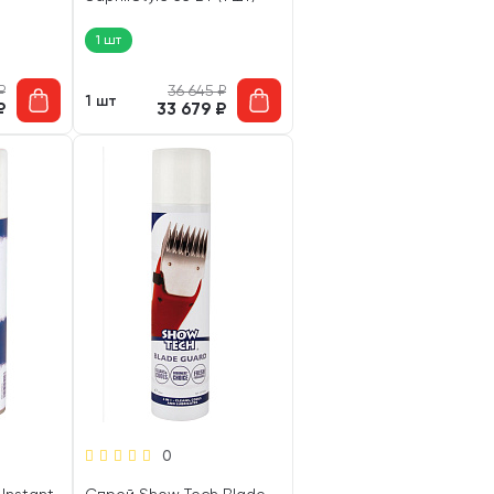
1 шт
₽
36 645
₽
1 шт
₽
33 679
₽
0