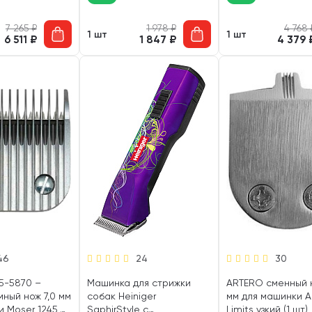
7 265
₽
1 978
₽
4 768
1 шт
1 шт
6 511
₽
1 847
₽
4 379
46
24
30
5-5870 –
Машинка для стрижки
ARTERO сменный 
ный нож 7,0 мм
собак Heiniger
мм для машинки A
 Moser 1245,
SaphirStyle с
Limits узкий (1 шт)