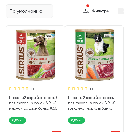
По умолчанию
Фильтры
Ведущий разработчик и производитель
профессиональных решений в категориях ухода за
продуктивными и непродуктивными животными.
0
0
Влажный корм (консервы)
Влажный корм (консервы)
для взрослых собак SIRIUS
для взрослых собак SIRIUS
мясной рацион банка (850
говядина, морковь банка
гр)
(850 гр)
0,85 кг
0,85 кг