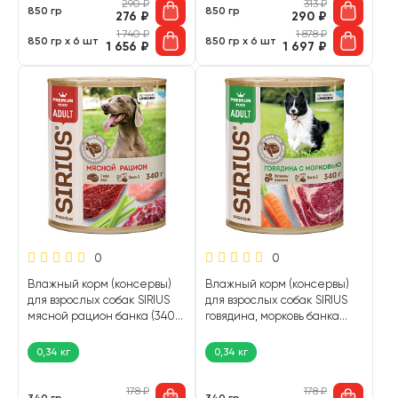
290
₽
313
₽
850 гр
850 гр
276
₽
290
₽
1 740
₽
1 878
₽
850 гр х 6 шт
850 гр х 6 шт
1 656
₽
1 697
₽
0
0
Влажный корм (консервы)
Влажный корм (консервы)
для взрослых собак SIRIUS
для взрослых собак SIRIUS
мясной рацион банка (340
говядина, морковь банка
гр)
(340 гр)
0,34 кг
0,34 кг
178
₽
178
₽
340 гр
340 гр