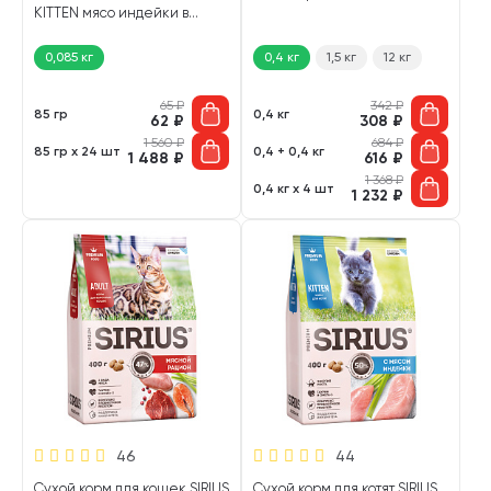
KITTEN мясо индейки в
соусе пауч (85 гр)
0,085 кг
0,4 кг
1,5 кг
12 кг
65
₽
342
₽
85 гр
0,4 кг
62
₽
308
₽
1 560
₽
684
₽
85 гр х 24 шт
0,4 + 0,4 кг
1 488
₽
616
₽
1 368
₽
0,4 кг х 4 шт
1 232
₽
46
44
Сухой корм для кошек SIRIUS
Сухой корм для котят SIRIUS