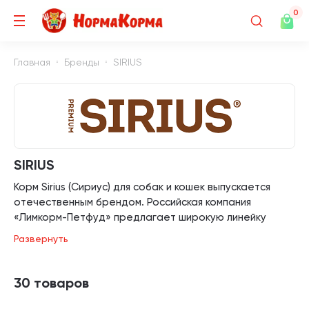
0
Главная
Бренды
SIRIUS
SIRIUS
Корм Sirius (Сириус) для собак и кошек выпускается
отечественным брендом. Российская компания
«Лимкорм-Петфуд» предлагает широкую линейку
кормов с разнообразными вкусами.
Развернуть
Это достойная альтернатива зарубежным кормам.
Бренд использует европейское оборудование и
30 товаров
качественные продукты. Подходит для основного
рациона питомца.