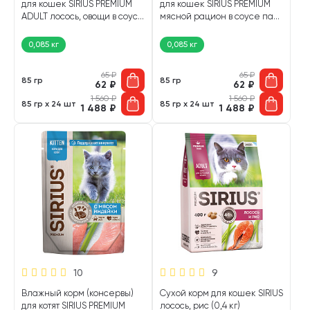
для кошек SIRIUS PREMIUM
для кошек SIRIUS PREMIUM
ADULT лосось, овощи в соусе
мясной рацион в соусе пауч
пауч (85 гр)
(85 гр)
0,085 кг
0,085 кг
65
₽
65
₽
85 гр
85 гр
62
₽
62
₽
1 560
₽
1 560
₽
85 гр х 24 шт
85 гр х 24 шт
1 488
₽
1 488
₽
10
9
Влажный корм (консервы)
Сухой корм для кошек SIRIUS
для котят SIRIUS PREMIUM
лосось, рис (0,4 кг)