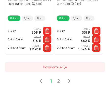
мясной рацион (0,4 кг)
индейка (0,4 кг)
0,4 кг
1,5 кг
12 кг
0,4 кг
1,5 кг
12 кг
342
₽
368
₽
0,4 кг
0,4 кг
308
₽
331
₽
684
₽
736
₽
0,4 + 0,4 кг
0,4 + 0,4 кг
616
₽
662
₽
1 368
₽
1 472
₽
0,4 кг х 4 шт
0,4 кг х 4 шт
1 232
₽
1 324
₽
Показать еще
1
2