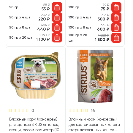
58
₽
79
₽
50 гр
100 гр
55
₽
75
₽
232
₽
316
₽
50 гр х 4 шт
100 гр х 4 шт
220
₽
300
₽
464
₽
632
₽
50 гр х 8 шт
100 гр х 8 шт
440
₽
600
₽
1 160
₽
100 гр х 20
1 580
₽
50 гр х 20 шт
1 100
₽
1 500
₽
шт
0
16
Влажный корм (консервы)
Влажный корм (консервы)
для щенков SIRIUS ягненок,
для кастрированных котов и
овощи, рисом ламистер (100
стерилизованных кошек