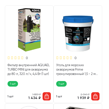
0
0
Фильтр внутренний AQUAEL
Уголь для морских
TURBO MINI для аквариума
аквариумов Prime
до 80 л, 320 л/ч, 4,4 Вт (1 шт)
гранулированный 1,5 - 2 мм
5 л ведро (1 шт)
1 шт
1 шт
1 859
₽
2 341
₽
1 шт
1 шт
1 434
₽
1 939
₽