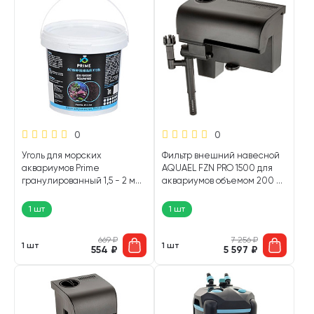
0
0
Уголь для морских
Фильтр внешний навесной
аквариумов Prime
AQUAEL FZN PRO 1500 для
гранулированный 1,5 - 2 мм 1
аквариумов объемом 200 –
л ведро (1 шт)
300 л, 1370 л/ч, 13 Вт (1 шт)
1 шт
1 шт
669
₽
7 256
₽
1 шт
1 шт
554
₽
5 597
₽