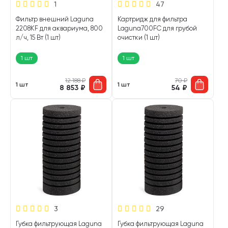
1
47
Фильтр внешний Laguna
Картридж для фильтра
2208KF для аквариума, 800
Laguna700FC для грубой
л/ч, 15 Вт (1 шт)
очистки (1 шт)
1 шт
1 шт
12 188
₽
70
₽
1 шт
1 шт
8 853
₽
54
₽
3
29
Губка фильтрующая Laguna
Губка фильтрующая Laguna