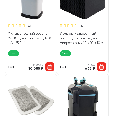
41
14
Фильтр внешний Laguna
Уголь активированный
2218KF для аквариума, 1200
Laguna для аквариума
л/ч, 25 Вт (1 шт)
микросотовый 10 х 10 х 10 см
(1 шт)
1 шт
1 шт
13 883
₽
845
₽
1 шт
1 шт
10 085
₽
662
₽