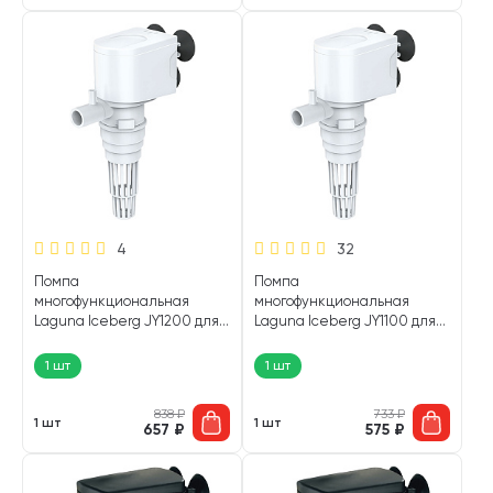
4
32
Помпа
Помпа
многофункциональная
многофункциональная
Laguna Iceberg JY1200 для
Laguna Iceberg JY1100 для
аквариума до 160 л, 500 л/ч,
аквариума до 120 л, 400 л/
6 Вт (1 шт)
ч, 4 Вт (1 шт)
1 шт
1 шт
838
₽
733
₽
1 шт
1 шт
657
₽
575
₽