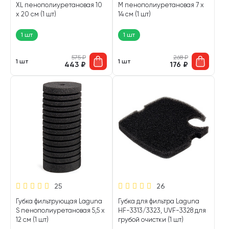
XL пенополиуретановая 10
M пенополиуретановая 7 х
х 20 см (1 шт)
14 см (1 шт)
1 шт
1 шт
575
₽
268
₽
1 шт
1 шт
443
₽
176
₽
25
26
Губка фильтрующая Laguna
Губка для фильтра Laguna
S пенополиуретановая 5,5 х
HF-3313/3323, UVF-3328 для
12 см (1 шт)
грубой очистки (1 шт)