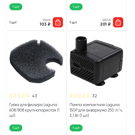
1 шт
1 шт
134
₽
257
₽
1 шт
1 шт
103
₽
201
₽
43
32
Губка для фильтра Laguna
Помпа компактная Laguna
608/808 крупнопористая (1
150P для аквариума 250 л/ч,
шт)
3,1 Вт (1 шт)
1 шт
1 шт