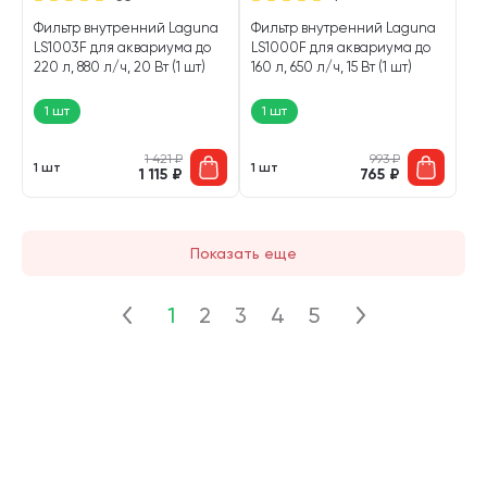
Фильтр внутренний Laguna
Фильтр внутренний Laguna
LS1003F для аквариума до
LS1000F для аквариума до
220 л, 880 л/ч, 20 Вт (1 шт)
160 л, 650 л/ч, 15 Вт (1 шт)
1 шт
1 шт
1 421
₽
993
₽
1 шт
1 шт
1 115
₽
765
₽
Показать еще
1
2
3
4
5