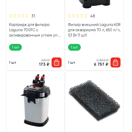
31
48
Картридж для фильтра
Фильтр внешний Laguna 608
Laguna 700FC с
для аквариума 70 л, 650 л/ч,
активированным углем уп. 2
9,3 Вт (1 шт)
шт (1 шт)
1 шт
1 шт
221
₽
9 302
₽
1 шт
1 шт
173
₽
6 757
₽