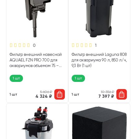
0
1
Фильтр внешний навесной
Фильтр внешний Laguna 808
AQUAEL FZN PRO 700 для
для аквариума 90 л, 850 л/ч,
аквариумов объемом 75 –
9,3 Вт (1 шт)
130 л, 700 л/ч, 6,2 Вт (1 шт)
1 шт
1 шт
5 606
₽
10 356
₽
1 шт
1 шт
4 324
₽
7 397
₽