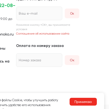
222-08-
Ваш e-mail
 9:00 до
Нажимая кнопку «ОК», вы принимаете
условия
noko.ru
Соглашения об использовании сайта
Оплата по номеру заказа
ины
Номер заказа
Ок
сь на
 файлы Сookie, чтобы улучшить работу
Принимаю
чить удобство его использования.