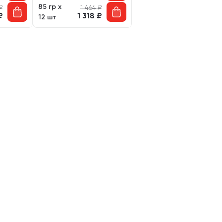
85 гр х
₽
1 464
₽
₽
1 318
₽
12 шт