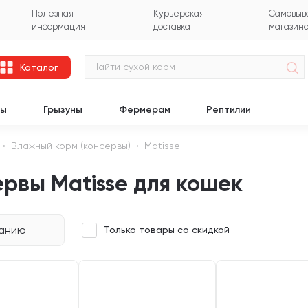
Полезная
Курьерская
Самовыво
информация
доставка
магазин
Каталог
цы
Грызуны
Фермерам
Рептилии
Влажный корм (консервы)
Matisse
рвы Matisse для кошек
чанию
Только товары со скидкой