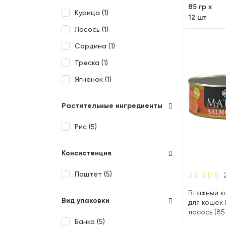
85 гр х
Курица (
1
)
12 шт
Лосось (
1
)
Сардина (
1
)
Треска (
1
)
Ягненок (
1
)
Растительные ингредиенты
Рис (
5
)
Консистенция
Паштет (
5
)
Влажный к
Вид упаковки
для кошек 
лосось (85
Банка (
5
)