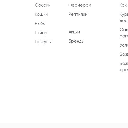
Собаки
Фермерам
Как
Кошки
Рептилии
Кур
дос
Рыбы
Сам
Акции
Птицы
маг
Бренды
Грызуны
Усл
Воз
Воз
сре