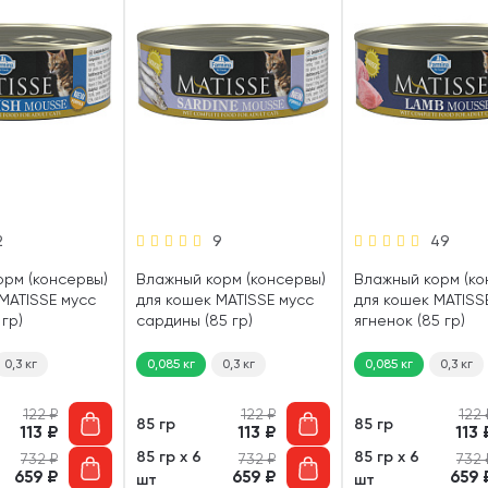
2
9
49
орм (консервы)
Влажный корм (консервы)
Влажный корм (ко
MATISSE мусс
для кошек MATISSE мусс
для кошек MATISS
 гр)
сардины (85 гр)
ягненок (85 гр)
0,3 кг
0,085 кг
0,3 кг
0,085 кг
0,3 кг
122
₽
122
₽
122
85 гр
85 гр
113
₽
113
₽
113
85 гр х 6
85 гр х 6
732
₽
732
₽
732
659
₽
659
₽
659
шт
шт