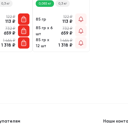
0,3 кг
0,085 кг
0,3 кг
122
₽
122
₽
85 гр
113
₽
113
₽
85 гр х 6
732
₽
732
₽
659
₽
659
₽
шт
85 гр х
1 464
₽
1 464
₽
1 318
₽
1 318
₽
12 шт
упателям
Наши конт