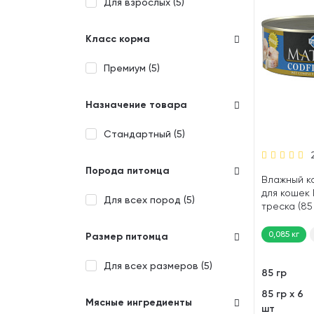
Для взрослых (
5
)
Класс корма
Премиум (
5
)
Назначение товара
Стандартный (
5
)
Порода питомца
Влажный к
для кошек 
Для всех пород (
5
)
треска (85
0,085 кг
Размер питомца
Для всех размеров (
5
)
85 гр
85 гр х 6
Мясные ингредиенты
шт