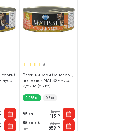
6
нсервы)
Влажный корм (консервы)
E мусс
для кошек MATISSE мусс
курица (85 гр)
0,085 кг
0,3 кг
₽
122
₽
85 гр
₽
113
₽
85 гр х 6
₽
732
₽
₽
659
₽
шт