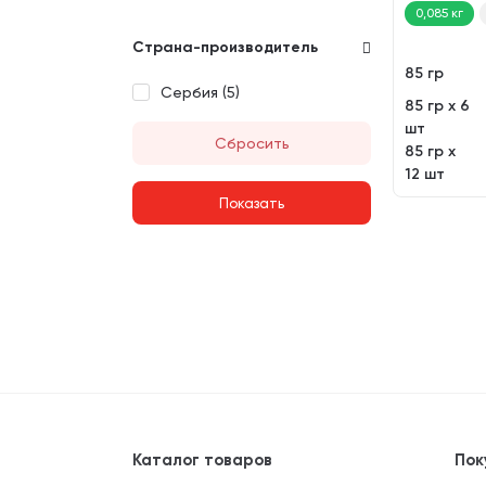
0,085 кг
Страна-производитель
85 гр
Сербия (
5
)
85 гр х 6
шт
Сбросить
85 гр х
12 шт
Каталог товаров
Пок