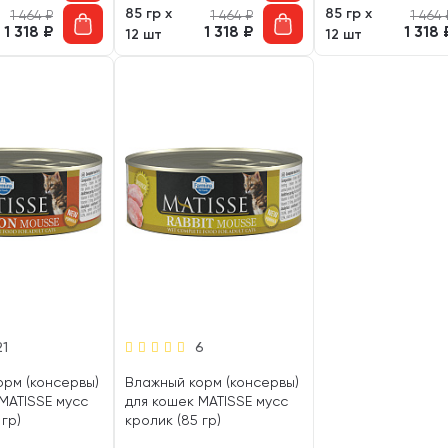
85 гр х
85 гр х
1 464
₽
1 464
₽
1 464
1 318
₽
1 318
₽
1 318
12 шт
12 шт
21
6
орм (консервы)
Влажный корм (консервы)
MATISSE мусс
для кошек MATISSE мусс
 гр)
кролик (85 гр)