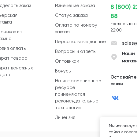
 сделать заказ
Изменение заказа
8 (800) 
88
ьерская
Статус заказа
тавка
Ежедневно с
Оплата по номеру
22:00
овывоз из
заказа
азина
Персональные данные
sales@
овия оплаты
Вопросы и ответы
Наши
врат товара
магаз
Оптовикам
врат денежных
Бонусы
дств
Оставайте
На информационном
связи
ресурсе
применяются
рекомендательные
технологии
Лицензия
Мы используем
сайта и обеспе