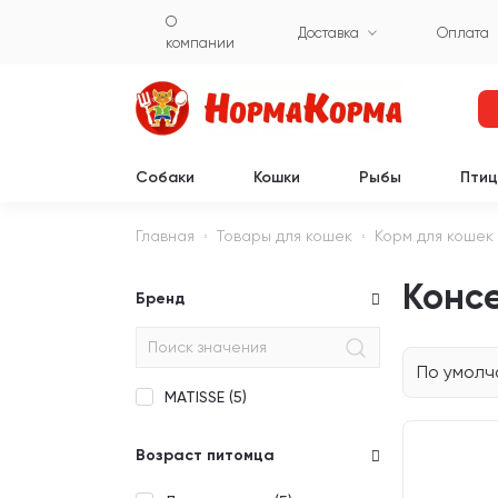
О
Доставка
Оплата
компании
Собаки
Кошки
Рыбы
Пти
Главная
Товары для кошек
Корм для кошек
Консе
Бренд
По умол
MATISSE (
5
)
Возраст питомца