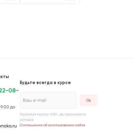
акты
Будьте всегда в курсе
222-08-
Ваш e-mail
 9:00 до
Нажимая кнопку «ОК», вы принимаете
условия
noko.ru
Соглашения об использовании сайта