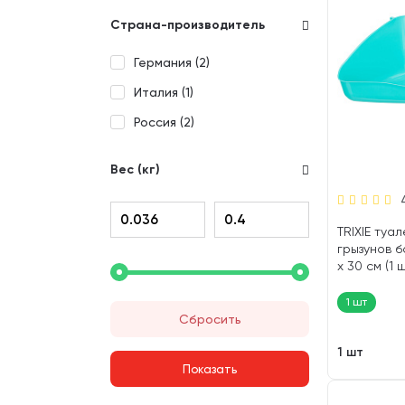
Страна-производитель
Германия (
2
)
Италия (
1
)
Россия (
2
)
Вес (кг)
TRIXIE туа
грызунов б
х 30 см (1 
1 шт
Сбросить
1 шт