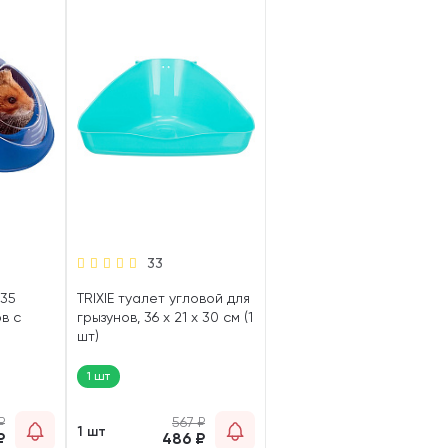
33
635
TRIXIE туалет угловой для
в с
грызунов, 36 х 21 х 30 см (1
шт)
1 шт
₽
567
₽
1 шт
₽
486
₽