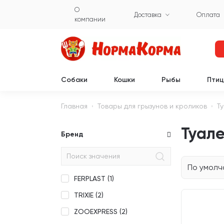
О
Доставка
Оплата
компании
Собаки
Кошки
Рыбы
Пти
Главная
Товары для грызунов и кроликов
Т
Туале
Бренд
По умол
FERPLAST (
1
)
TRIXIE (
2
)
ZOOEXPRESS (
2
)