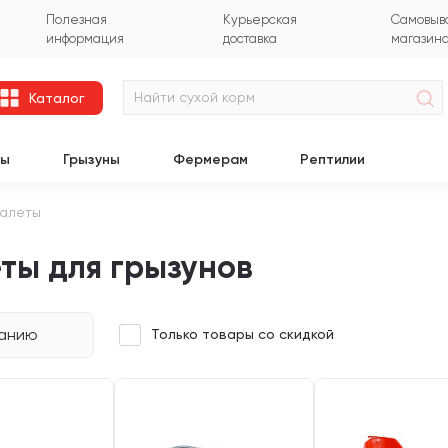
Полезная
Курьерская
Самовыво
информация
доставка
магазин
Каталог
цы
Грызуны
Фермерам
Рептилии
уалеты
ты для грызунов
чанию
Только товары со скидкой