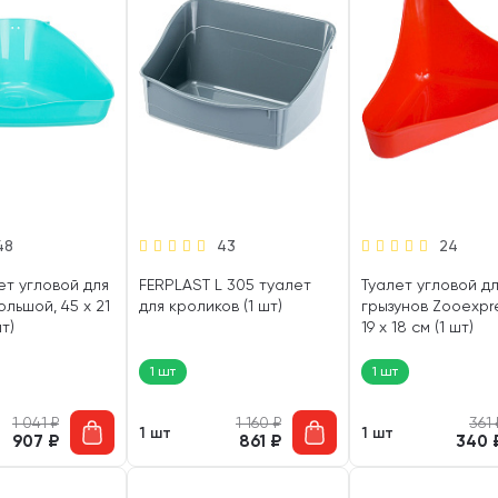
48
43
24
лет угловой для
FERPLAST L 305 туалет
Туалет угловой д
ольшой, 45 х 21
для кроликов (1 шт)
грызунов Zooexpre
шт)
19 х 18 см (1 шт)
1 шт
1 шт
1 041
₽
1 160
₽
361
1 шт
1 шт
907
₽
861
₽
340