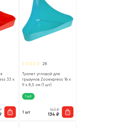
28
ля
Туалет угловой для
ss 33 х
грызунов Zooexpress 16 х
9 х 8,5 см (1 шт)
1 шт
₽
143
₽
1 шт
₽
134
₽