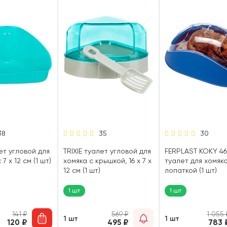
38
35
30
лет угловой для
TRIXIE туалет угловой для
FERPLAST KOKY 4
 7 х 12 см (1 шт)
хомяка с крышкой, 16 х 7 х
туалет для хомяко
12 см (1 шт)
лопаткой (1 шт)
1 шт
1 шт
141
₽
569
₽
1 055
1 шт
1 шт
120
₽
495
₽
783