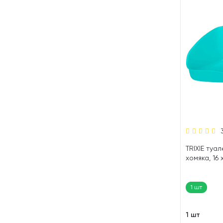
TRIXIE туа
хомяка, 16 х
1 шт
1 шт