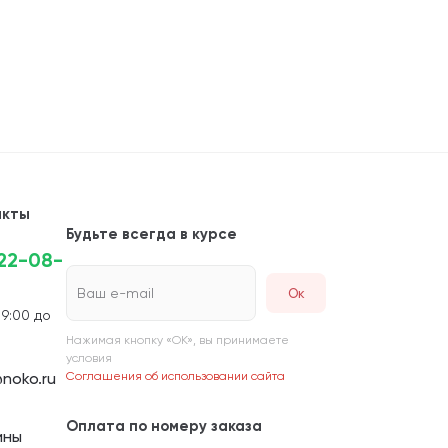
акты
Будьте всегда в курсе
222-08-
Ваш e-mail
 9:00 до
Нажимая кнопку «ОК», вы принимаете
условия
noko.ru
Соглашения об использовании сайта
Оплата по номеру заказа
ины