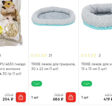
0
21
2
PU 4630 гнездо
TRIXIE лежак для грызунов,
TRIXIE лежак для х
ого волокна
30 х 22 см (1 шт)
13 х 13 см (1 шт)
 30 гр (1 шт)
1 шт
1 шт
275
₽
788
₽
481
1 шт
1 шт
204
₽
686
₽
419