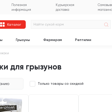
Полезная
Курьерская
Самовыво
информация
доставка
магазин
Каталог
цы
Грызуны
Фермерам
Рептилии
ежаки
ки для грызунов
чанию
Только товары со скидкой