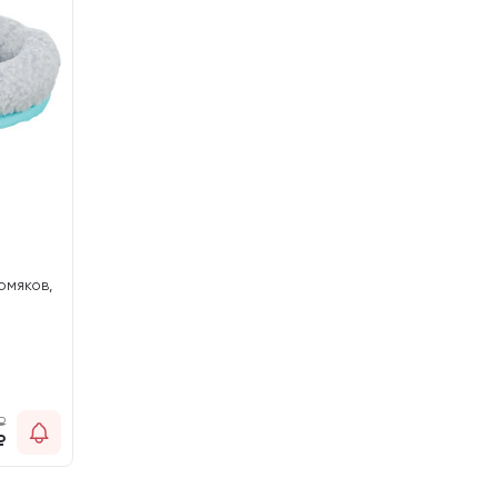
омяков,
₽
₽