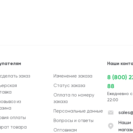
упателям
Наши конт
 сделать заказ
Изменение заказа
8 (800) 
88
ьерская
Статус заказа
тавка
Ежедневно с
Оплата по номеру
22:00
овывоз из
заказа
азина
Персональные данные
sales@
овия оплаты
Вопросы и ответы
Наши
врат товара
магаз
Оптовикам