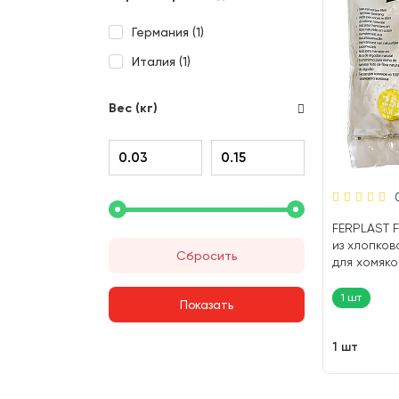
Германия (
1
)
Италия (
1
)
Вес (кг)
FERPLAST F
из хлопков
Сбросить
для хомяков
1 шт
1 шт