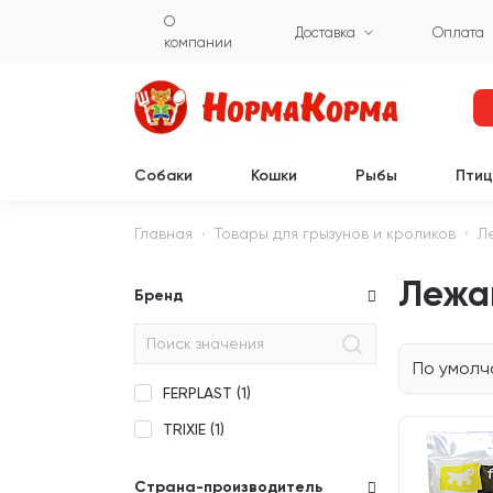
О
Доставка
Оплата
компании
Собаки
Кошки
Рыбы
Пти
Главная
Товары для грызунов и кроликов
Л
Лежа
Бренд
По умол
FERPLAST (
1
)
TRIXIE (
1
)
Страна-производитель