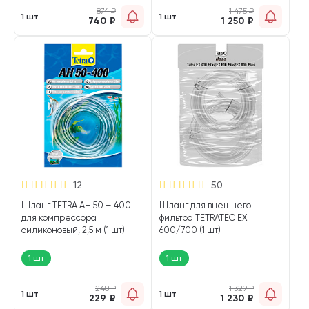
874
₽
1 475
₽
1 шт
1 шт
740
₽
1 250
₽
12
50
Шланг TETRA AH 50 – 400
Шланг для внешнего
для компрессора
фильтра TETRATEC ЕХ
силиконовый, 2,5 м (1 шт)
600/700 (1 шт)
1 шт
1 шт
248
₽
1 329
₽
1 шт
1 шт
229
₽
1 230
₽