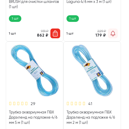
BRUSH для очистки шлангов
Laguna 4/6 мм х 3 м (1 шт)
(1 шт)
1 шт
1 шт
931
₽
229
₽
1 шт
1 шт
862
₽
179
₽
29
41
Трубка аквариумная ПВХ
Трубка аквариумная ПВХ
Дарэленд на подложке 4/6
Дарэленд на подложке 4/6
мм 5 м (1 шт)
мм 2 м (1 шт)