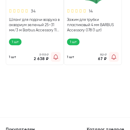
34
14
Шланг для подачи воздуха в
Зажим для трубки
аквариум зеленый 25–31
пластиковый 4 мм BARBUS
мм/3 м Barbus Accessory 112
Accessory 078 (1 шт)
(1 шт)
1 шт
1 шт
3 113
₽
82
₽
1 шт
1 шт
2 638
₽
67
₽
Покупателям
Каталог товаров