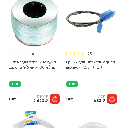
14
25
Шланг для подачи воздуха
Ершик для шлангов Laguna
Laguna 4/6 мм х 100 м (1 шт)
двойной 1,55 см (1 шт)
1 шт
1 шт
3 344
₽
616
₽
1 шт
1 шт
2 623
₽
483
₽