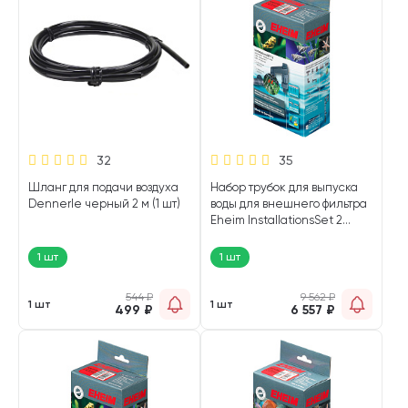
32
35
Шланг для подачи воздуха
Набор трубок для выпуска
Dennerle черный 2 м (1 шт)
воды для внешнего фильтра
Eheim InstallationsSet 2
16/22 мм (1 шт)
1 шт
1 шт
544
₽
9 562
₽
1 шт
1 шт
499
₽
6 557
₽