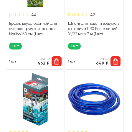
44
42
Ершик двухсторонний для
Шланг для подачи воздуха в
очистки трубок и шлангов
аквариум ПВХ Prime синий
Naribo 160 см (1 шт)
16/22 мм х 3 м (1 шт)
1 шт
1 шт
490
₽
783
₽
1 шт
1 шт
462
₽
649
₽