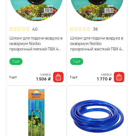
40
38
Шланг для подачи воздуха в
Шланг для подачи воздуха в
аквариум Naribo
аквариум Naribo
прозрачный мягкий ПВХ 4
прозрачный жесткий ПВХ 4
мм х 100 м (1 шт)
мм х 100 м (1 шт)
1 шт
1 шт
1 598
₽
1 878
₽
1 шт
1 шт
1 506
₽
1 770
₽