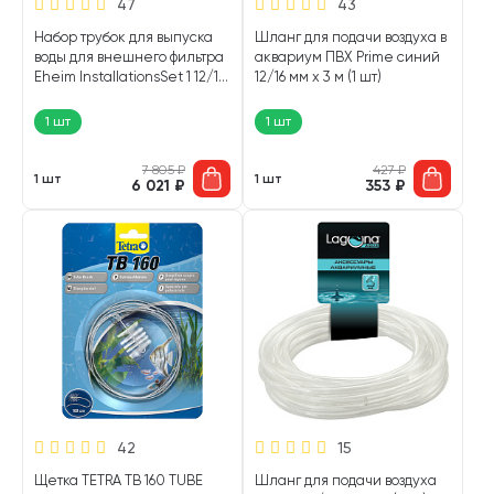
47
43
Набор трубок для выпуска
Шланг для подачи воздуха в
воды для внешнего фильтра
аквариум ПВХ Prime синий
Eheim InstallationsSet 1 12/16
12/16 мм х 3 м (1 шт)
мм (1 шт)
1 шт
1 шт
7 805
₽
427
₽
1 шт
1 шт
6 021
₽
353
₽
42
15
Щетка TETRA TB 160 TUBE
Шланг для подачи воздуха