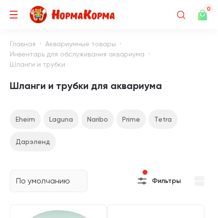
0
Главная
Аквариумные товары
Инвентарь для обслуживания аквариума
Шланги и трубки
Шланги и трубки для аквариума
Eheim
Laguna
Naribo
Prime
Tetra
Дарэленд
По умолчанию
Фильтры