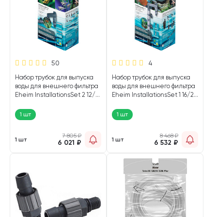
50
4
Набор трубок для выпуска
Набор трубок для выпуска
воды для внешнего фильтра
воды для внешнего фильтра
Eheim InstallationsSet 2 12/16
Eheim InstallationsSet 1 16/22
мм (1 шт)
(1 шт)
1 шт
1 шт
7 805
₽
8 468
₽
1 шт
1 шт
6 021
₽
6 532
₽