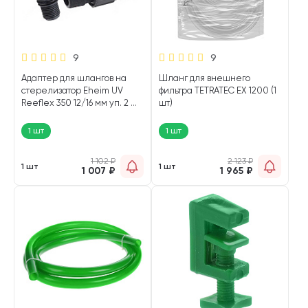
9
9
Адаптер для шлангов на
Шланг для внешнего
стерелизатор Eheim UV
фильтра TETRATEC ЕХ 1200 (1
Reeflex 350 12/16 мм уп. 2 шт
шт)
(1 шт)
1 шт
1 шт
1 102
₽
2 123
₽
1 шт
1 шт
1 007
₽
1 965
₽