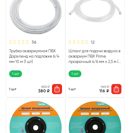
36
12
Трубка аквариумная ПВХ
Шланг для подачи воздуха в
Дарэленд на подложке 6/4
аквариум ПВХ Prime
мм 10 м (1 шт)
прозрачный 4/6 мм х 2,5 м (1
шт)
1 шт
1 шт
452
₽
140
₽
1 шт
1 шт
380
₽
116
₽