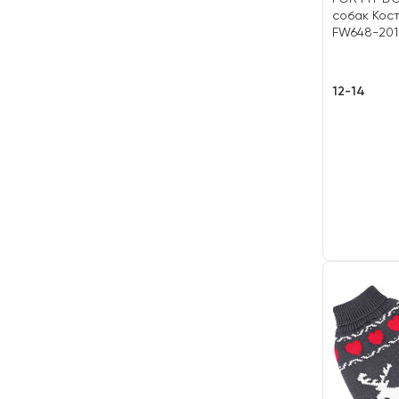
собак Кос
FW648-2018
12-14