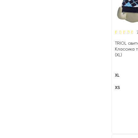
TRIOL свит
Классика 
(XL)
XL
XS