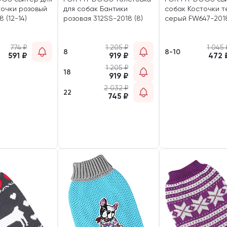
точки розовый
для собак Бантики
собак Косточки т
 (12-14)
розовая 312SS-2018 (8)
серый FW647-2018
774
₽
1 205
₽
1 045
8
8-10
591
₽
919
₽
472
1 205
₽
18
919
₽
2 032
₽
22
745
₽