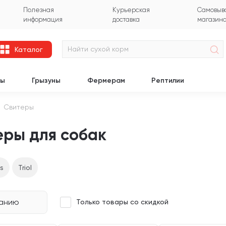
Полезная
Курьерская
Самовыво
информация
доставка
магазин
Каталог
цы
Грызуны
Фермерам
Рептилии
Свитеры
еры для собак
s
Triol
чанию
Только товары со скидкой