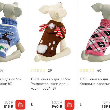
24
29
40
ер для собак
TRIOL свитер для собак
TRIOL свитер для
бой (S)
Рождественский олень
Классика розовый 
коричневый (S)
936
₽
1 079
₽
871
S
L
815
₽
940
₽
759