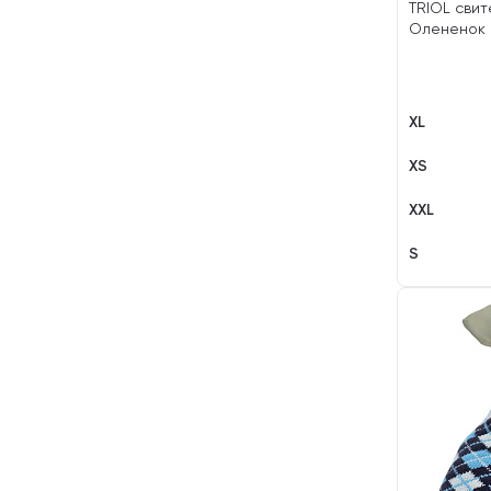
TRIOL свит
Олененок 
XL
XS
XXL
S