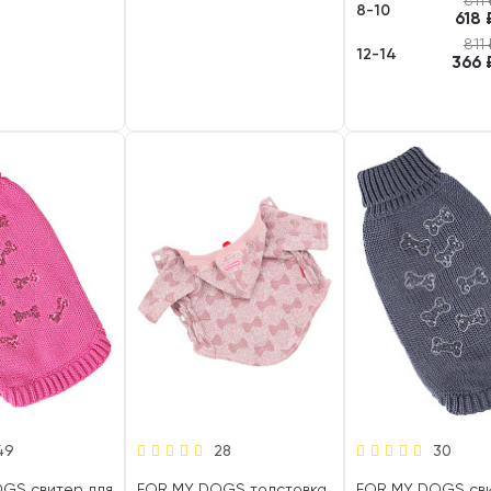
811
8-10
618
811
12-14
366
49
28
30
GS свитер для
FOR MY DOGS толстовка
FOR MY DOGS сви