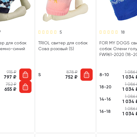
7
5
18
ер для собак
TRIOL свитер для собак
FOR MY DOGS сви
темно-синий
Сова розовый (S)
собак Олени гол
FW961-2020 (18-2
915
₽
878
₽
1 086
S
8-10
797
₽
752
₽
1 034
752
₽
1 086
18-20
655
₽
1 034
1 086
14-16
1 034
1 086
16-18
1 034