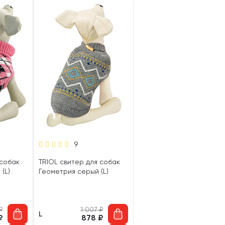
9
 собак
TRIOL свитер для собак
(L)
Геометрия серый (L)
₽
1 007
₽
L
₽
878
₽