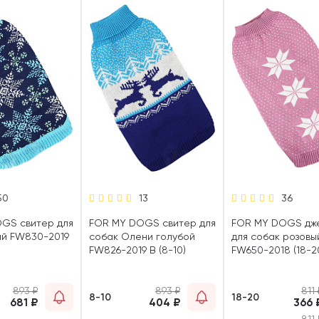
50
13
36
GS свитер для
FOR MY DOGS свитер для
FOR MY DOGS дж
ий FW830-2019
собак Олени голубой
для собак розовы
FW826-2019 B (8-10)
FW650-2018 (18-2
893
₽
893
₽
811
8-10
18-20
681
₽
404
₽
366