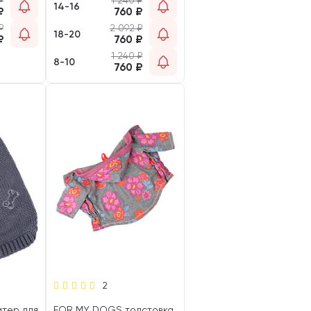
₽
1 240
₽
14-16
₽
760
₽
₽
2 092
₽
18-20
₽
760
₽
1 240
₽
8-10
760
₽
2
тер для
FOR MY DOGS толстовка