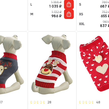
1 188
₽
789
L
S
1 035
₽
687
1 132
₽
752
M
XS
986
₽
655
961
XXL
837
37
28
48