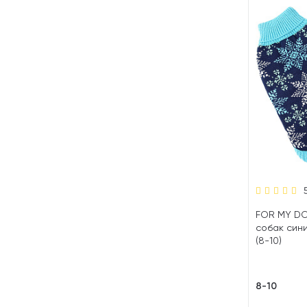
FOR MY DO
собак син
(8-10)
8-10