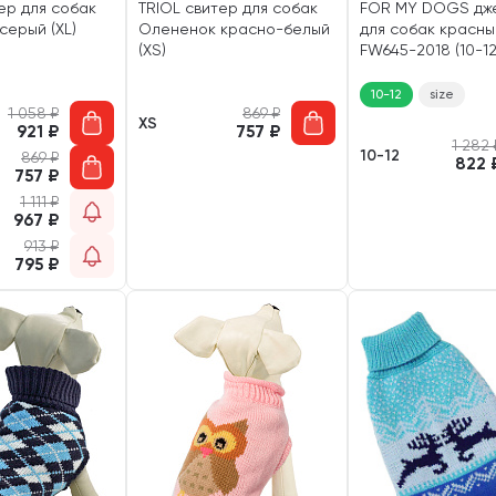
ер для собак
TRIOL свитер для собак
FOR MY DOGS дж
серый (XL)
Олененок красно-белый
для собак красны
(XS)
FW645-2018 (10-12
10-12
size
1 058
₽
869
₽
XS
921
₽
757
₽
1 282
10-12
869
₽
822
757
₽
1 111
₽
967
₽
913
₽
795
₽