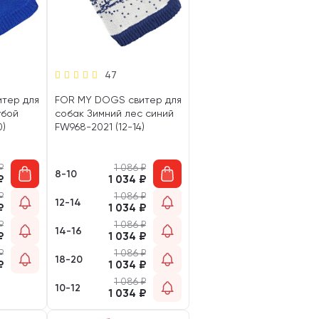
47
тер для
FOR MY DOGS свитер для
убой
собак Зимний лес синий
0)
FW968-2021 (12-14)
₽
1 086
₽
8-10
₽
1 034
₽
₽
1 086
₽
12-14
₽
1 034
₽
₽
1 086
₽
14-16
₽
1 034
₽
₽
1 086
₽
18-20
₽
1 034
₽
1 086
₽
10-12
1 034
₽