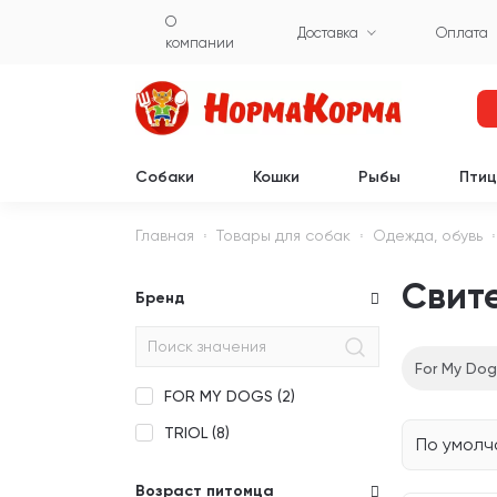
О
Доставка
Оплата
компании
Собаки
Кошки
Рыбы
Пти
Главная
Товары для собак
Одежда, обувь
Свит
Бренд
For My Dog
FOR MY DOGS (
2
)
TRIOL (
8
)
По умол
Возраст питомца