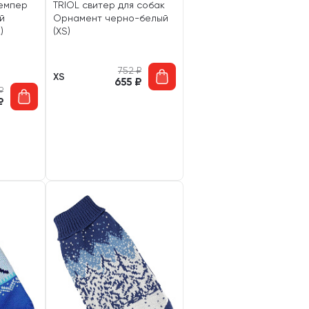
емпер
TRIOL свитер для собак
й
Орнамент черно-белый
)
(XS)
752
₽
XS
655
₽
₽
₽