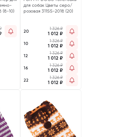
емно-
для собак Цветы серо/
 (8-10)
розовая 311SS-2018 (20)
₽
1 326
₽
20
₽
1 012
₽
1 326
₽
10
1 012
₽
1 326
₽
12
1 012
₽
1 326
₽
16
1 012
₽
1 326
₽
22
1 012
₽