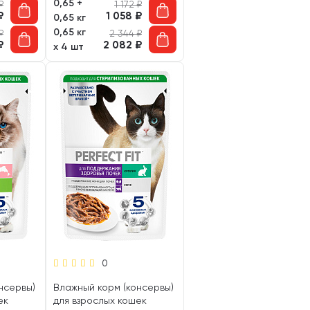
0,65 +
₽
1 172
₽
₽
1 058
₽
0,65 кг
0,65 кг
₽
2 344
₽
₽
2 082
₽
х 4 шт
0
нсервы)
Влажный корм (консервы)
ек
для взрослых кошек