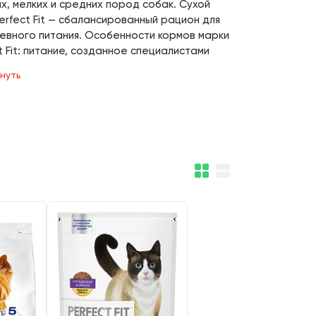
х, мелких и средних пород собак. Сухой
erfect Fit — сбалансированный рацион для
евного питания. Особенности кормов марки
t Fit: питание, созданное специалистами
инарии и диетологии; поддерживают
нуть
ье и активность питомцев от рождения до
кой старости; содержат витаминный
кс, аминокислоты, антиоксиданты и другие
ные вещества; сохраняют здоровье
ыводящей системы; позволяют эффективно
лировать вес питомца и снижают риск
ия ожирения; помогают избежать появления
а и аллергии. Заказать продукцию
ект Фит» можно с бесплатной доставкой по
 и области при заказе от 1000 рублей.
те цену доставки в другие регионы РФ,
в обратный звонок.