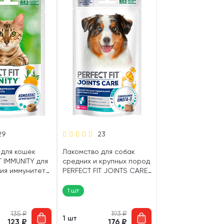
29
23
 для кошек
Лакомство для собак
T IMMUNITY для
средних и крупных пород
ия иммунитета
PERFECT FIT JOINTS CARE
стракт
здоровье суставов
50 гр (1 шт)
говядина, глюкозамин,
1 шт
омега-3 130 гр (1 шт)
135
₽
193
₽
1 шт
123
₽
176
₽