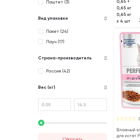
0,65 +
Паштет (
3
)
0,65 кг
0,65 кг
Вид упаковки
х 4 шт
Пакет (
24
)
Пауч (
17
)
Страна-производитель
Россия (
42
)
Вес (кг)
Влажный к
для котят 