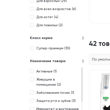
Для взрослых (
29
)
Для всех возрастов (
6
)
Для котят (
4
)
Для пожилых (
2
)
Класс корма
42 то
Супер-премиум (
35
)
По умол
Назначение товара
Активные (
1
)
Живущие в
помещении (
2
)
Заболевания почек (
1
)
Защита рта и зубов (
3
)
Иммунитет и внутренние