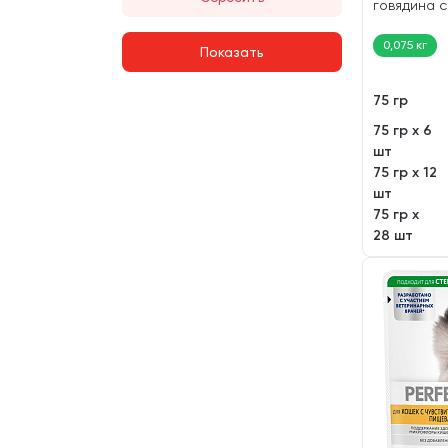
говядина с
гр)
0,075 кг
Показать
75 гр
75 гр х 6
шт
75 гр х 12
шт
75 гр х
28 шт