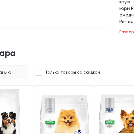
крупны
корм P
ежедн
Perfec
ветер
Развер
здоров
глубо
компле
вара
полез
мочев
контро
чанию
Только товары со скидкой
развит
диабет
«Перф
Москве
Уточни
заказа