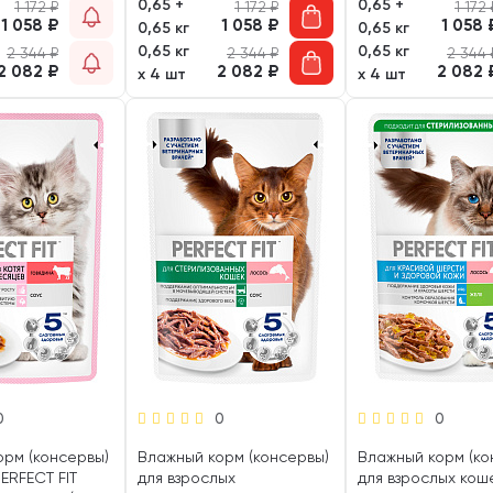
0,65 +
0,65 +
1 172
₽
1 172
₽
1 172
1 058
₽
1 058
₽
1 058
0,65 кг
0,65 кг
0,65 кг
0,65 кг
2 344
₽
2 344
₽
2 344
2 082
₽
2 082
₽
2 082
х 4 шт
х 4 шт
0
0
0
орм (консервы)
Влажный корм (консервы)
Влажный корм (ко
PERFECT FIT
для взрослых
для взрослых кош