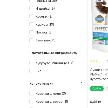
Говядина (
15
)
Индейка (
6
)
Кролик (
2
)
Курица (
10
)
Лосось (
7
)
Телятина (
1
)
Растительные ингредиенты
Кукуруза, пшеница (
17
)
Сухой кор
Рис (
1
)
PERFECT FIT
чувствител
Консистенция
шерстью ло
0,65 кг
Кусочки в желе (
3
)
Кусочки в соусе (
11
)
0,65 кг