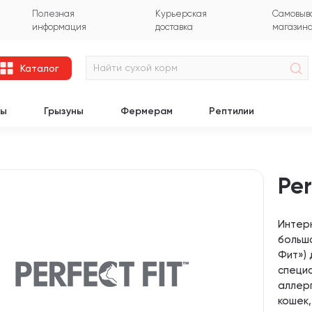
Полезная
Курьерская
Самовыво
информация
доставка
магазин
Каталог
цы
Грызуны
Фермерам
Рептилии
Per
Интер
большо
Фит») 
специ
аллерг
кошек,