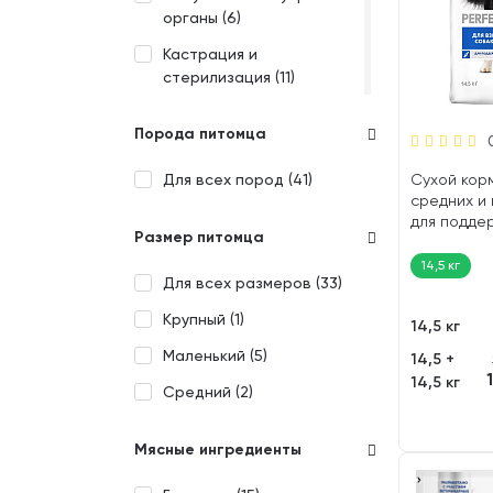
органы (
6
)
Кастрация и
стерилизация (
11
)
Кожа и шерсть (
3
)
Порода питомца
Кости и суставы (
1
)
Для всех пород (
41
)
Сухой кор
МКБ профилактика (
2
)
средних и
для подде
Стандартный (
7
)
Размер питомца
здоровья с
Суставы (
1
)
костей PER
14,5 кг
Для всех размеров (
33
)
говядина (1
Чувствительное
пищеварение (
4
)
Крупный (
1
)
14,5 кг
Маленький (
5
)
14,5 +
14,5 кг
Средний (
2
)
Мясные ингредиенты