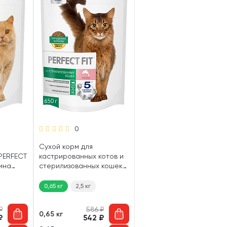
0
Сухой корм для
PERFECT
кастрированных котов и
дина
стерилизованных кошек
PERFECT FIT STERILE
лосось (0,65 кг)
0,65 кг
2,5 кг
₽
586
₽
0,65 кг
₽
542
₽