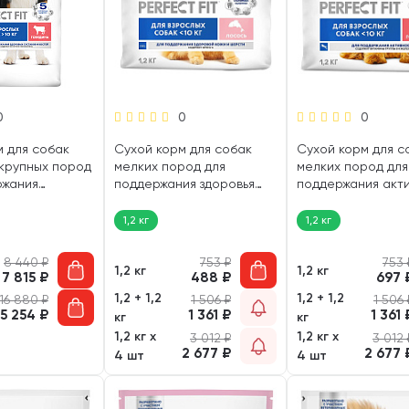
0
0
0
м для собак
Сухой корм для собак
Сухой корм для с
 крупных пород
мелких пород для
мелких пород для
ржания
поддержания здоровья
поддержания акт
уставов и
кожи и шерсти PERFECT
PERFECT FIT ADULT
FECT FIT ADULT
FIT ADULT лосось (1,2 кг)
говядина (1,2 кг)
1,2 кг
1,2 кг
4,5 кг)
8 440
₽
753
₽
753
1,2 кг
1,2 кг
7 815
₽
488
₽
697
1,2 + 1,2
1,2 + 1,2
16 880
₽
1 506
₽
1 506
15 254
₽
1 361
₽
1 361
кг
кг
1,2 кг х
1,2 кг х
3 012
₽
3 012
2 677
₽
2 677
4 шт
4 шт