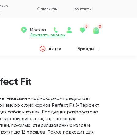
з из
Оптовикам
Контакты
а
0
0
Москва
Заказать звонок
Акции
Бренды
fect Fit
нет-магазин «НормаКорма» предлагает
й выбор сухих кормов Perfect Fit («Перфект
для собак и кошек. Продукция разработана
ально для животных, страдающих
ией, пожилых, стерилизованных котов и
 котят до 12 месяцев. Также подходит для