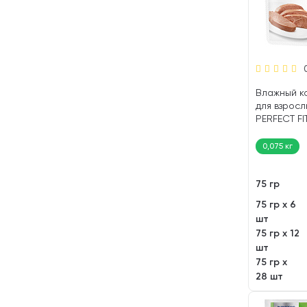
Влажный к
для взросл
PERFECT FI
0,075 кг
75 гр
75 гр х 6
шт
75 гр х 12
шт
75 гр х
28 шт