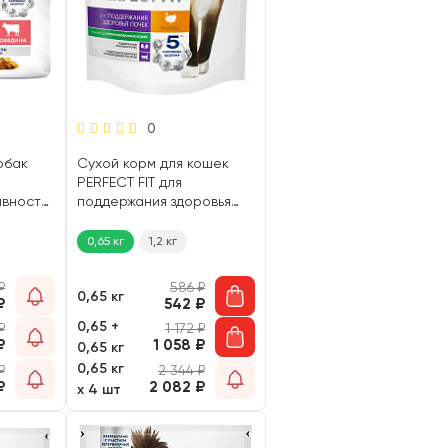
0
обак
Сухой корм для кошек
PERFECT FIT для
ивности
поддержания здоровья
почек индейка (0,65 кг)
0,65 кг
1,2 кг
₽
586
₽
0,65 кг
₽
542
₽
0,65 +
₽
1 172
₽
₽
1 058
₽
0,65 кг
0,65 кг
₽
2 344
₽
₽
2 082
₽
х 4 шт