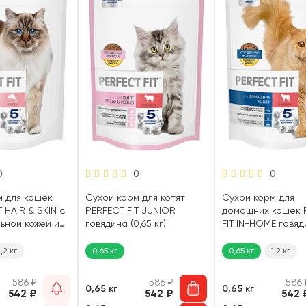
0
0
0
м для кошек
Сухой корм для котят
Сухой корм для
 HAIR & SKIN с
PERFECT FIT JUNIOR
домашних кошек 
ьной кожей и
говядина (0,65 кг)
FIT IN-HOME говя
сось (0,65 кг)
(0,65 кг)
1,2 кг
0,65 кг
0,65 кг
1,2 кг
586
₽
586
₽
586
0,65 кг
0,65 кг
542
₽
542
₽
542