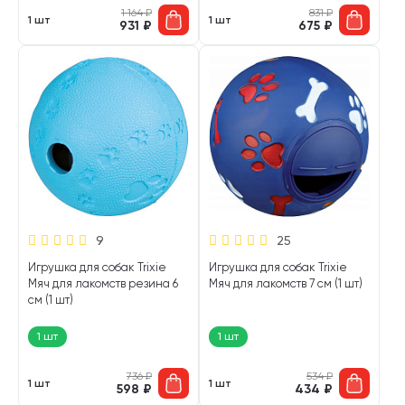
1 164
₽
831
₽
1 шт
1 шт
931
₽
675
₽
9
25
Игрушка для собак Trixie
Игрушка для собак Trixie
Мяч для лакомств резина 6
Мяч для лакомств 7 см (1 шт)
см (1 шт)
1 шт
1 шт
736
₽
534
₽
1 шт
1 шт
598
₽
434
₽