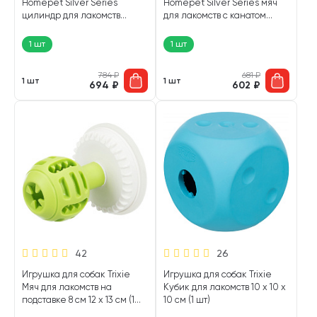
Homepet Silver Series
Homepet Silver Series мяч
цилиндр для лакомств
для лакомств с канатом
каучук желто-фиолетовый 6
каучук красный 7,6 х 8,2 см (1
см х 13 см (1 шт)
шт)
1 шт
1 шт
784
₽
681
₽
1 шт
1 шт
694
₽
602
₽
42
26
Игрушка для собак Trixie
Игрушка для собак Trixie
Мяч для лакомств на
Кубик для лакомств 10 х 10 х
подставке 8 см 12 х 13 см (1
10 см (1 шт)
шт)