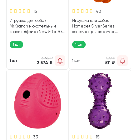
15
40
Игрушка для собак
Игрушка для собак
Mr.Kranch нюхательный
Homepet Silver Series
коврик Африка New 50 х 70
косточка для лакомств
см (1 шт)
каучук оранжевая 17 х 6,1 х
3,7 см (1 шт)
1 шт
1 шт
3 192
₽
577
₽
1 шт
1 шт
2 574
₽
511
₽
33
15