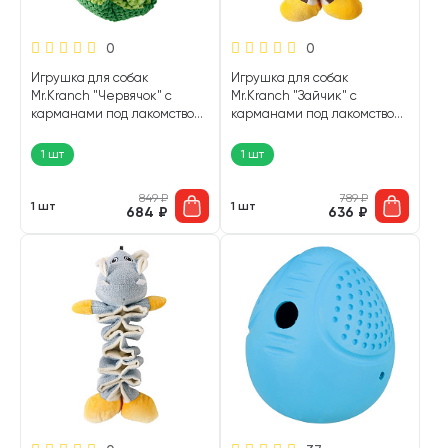
0
0
Игрушка для собак
Игрушка для собак
Mr.Kranch "Червячок" с
Mr.Kranch "Зайчик" с
карманами под лакомство
карманами под лакомство
зеленый 70 х 3 х 8,5 см (1 шт)
36 х 4 х 18 см (1 шт)
1 шт
1 шт
849
₽
789
₽
1 шт
1 шт
684
₽
636
₽