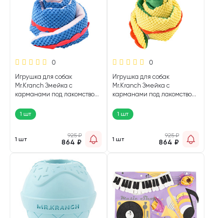
0
0
Игрушка для собак
Игрушка для собак
Mr.Kranch Змейка с
Mr.Kranch Змейка с
карманами под лакомство
карманами под лакомство
синяя 96 см (1 шт)
желтая 96 см (1 шт)
1 шт
1 шт
925
₽
925
₽
1 шт
1 шт
864
₽
864
₽