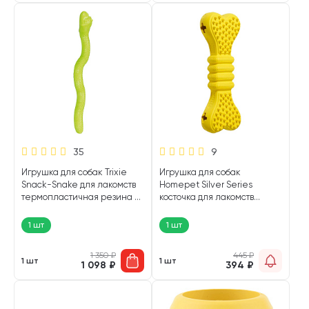
35
9
Игрушка для собак Trixie
Игрушка для собак
Snack-Snake для лакомств
Homepet Silver Series
термопластичная резина 42
косточка для лакомств
см (1 шт)
каучук желтая 15 х 5,4 х 3,3
см (1 шт)
1 шт
1 шт
1 350
₽
445
₽
1 шт
1 шт
1 098
₽
394
₽