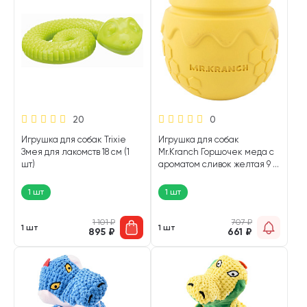
20
0
Игрушка для собак Trixie
Игрушка для собак
Змея для лакомств 18 см (1
Mr.Kranch Горшочек меда с
шт)
ароматом сливок желтая 9 х
8 см (1 шт)
1 шт
1 шт
1 101
₽
707
₽
1 шт
1 шт
895
₽
661
₽