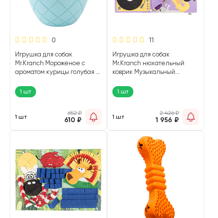
0
11
Игрушка для собак
Игрушка для собак
Mr.Kranch Мороженое с
Mr.Kranch нюхательный
ароматом курицы голубая 8
коврик Музыкальный
х 9 см (1 шт)
магазин 50 х 70 см (1 шт)
1 шт
1 шт
652
₽
2 426
₽
1 шт
1 шт
610
₽
1 956
₽