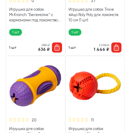
0
37
Игрушка для собак
Игрушка для собак Trixie
Mr.Kranch "Бегемотик" с
яйцо Roly Poly для лакомств
карманами под лакомство
10 см (1 шт)
36 х 4 х 18 см (1 шт)
1 шт
1 шт
789
₽
1 778
₽
1 шт
1 шт
636
₽
1 446
₽
20
11
Игрушка для собак
Игрушка для собак