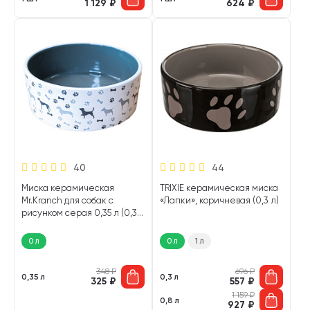
1 129
₽
624
₽
40
44
Миска керамическая
TRIXIE керамическая миска
Mr.Kranch для собак с
«Лапки», коричневая (0,3 л)
рисунком серая 0,35 л (0,35
л)
0 л
0 л
1 л
348
₽
696
₽
0,35 л
0,3 л
325
₽
557
₽
1 159
₽
0,8 л
927
₽