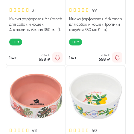
31
49
Миска фарфоровая Mr.Kranch
Миска фарфоровая Mr.Kranch
для собак и кошек
для собак и кошек Тропики
Апельсины белая 350 мл (1
голубая 350 мл (1 шт)
шт)
1 шт
1 шт
704
₽
704
₽
1 шт
1 шт
658
₽
658
₽
48
40