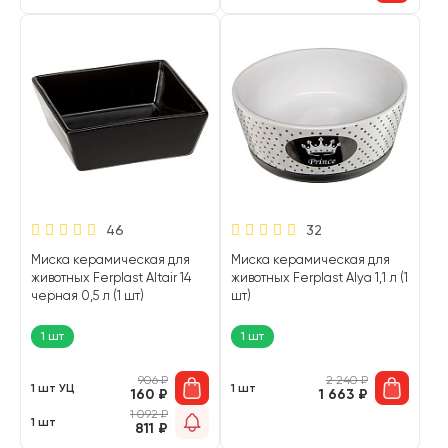
46
32
Миска керамическая для
Миска керамическая для
животных Ferplast Altair 14
животных Ferplast Alya 1,1 л (1
черная 0,5 л (1 шт)
шт)
1 шт
1 шт
906
₽
2 240
₽
1 шт УЦ
1 шт
160
₽
1 663
₽
1 092
₽
1 шт
811
₽