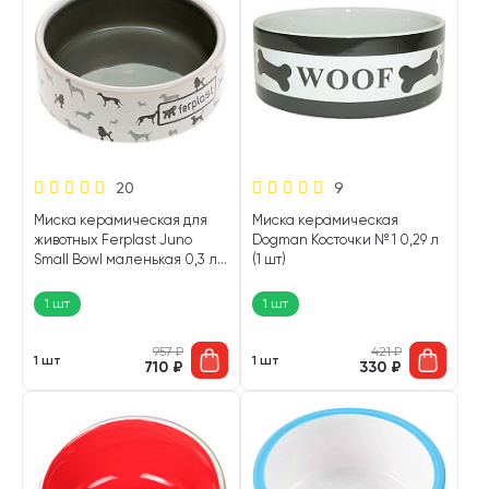
20
9
Миска керамическая для
Миска керамическая
животных Ferplast Juno
Dogman Косточки № 1 0,29 л
Small Bowl маленькая 0,3 л
(1 шт)
(1 шт)
1 шт
1 шт
957
₽
421
₽
1 шт
1 шт
710
₽
330
₽