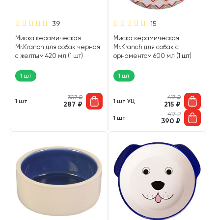
39
15
Миска керамическая
Миска керамическая
Mr.Kranch для собак черная
Mr.Kranch для собак с
с желтым 420 мл (1 шт)
орнаментом 600 мл (1 шт)
1 шт
1 шт
307
₽
417
₽
1 шт
1 шт УЦ
287
₽
215
₽
417
₽
1 шт
390
₽