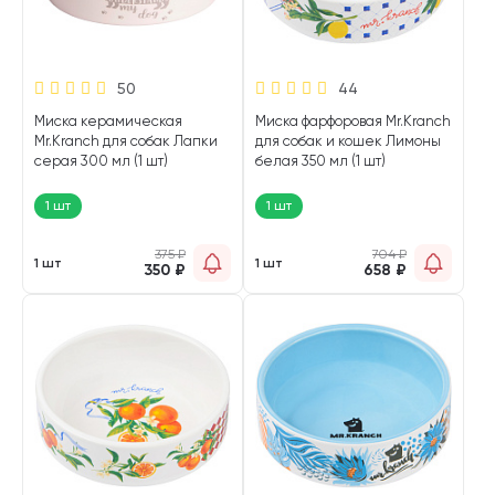
50
44
Миска керамическая
Миска фарфоровая Mr.Kranch
Mr.Kranch для собак Лапки
для собак и кошек Лимоны
серая 300 мл (1 шт)
белая 350 мл (1 шт)
1 шт
1 шт
375
₽
704
₽
1 шт
1 шт
350
₽
658
₽