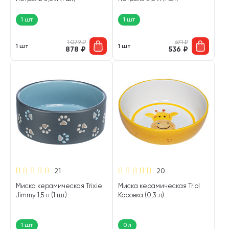
1 шт
1 шт
1 079
₽
671
₽
1 шт
1 шт
878
₽
536
₽
21
20
Миска керамическая Trixie
Миска керамическая Triol
Jimmy 1,5 л (1 шт)
Коровка (0,3 л)
1 шт
0 л