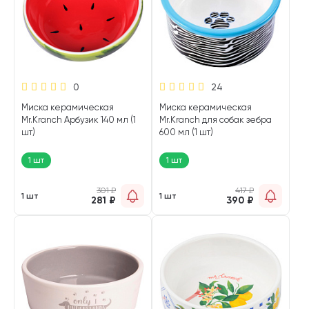
0
24
Миска керамическая
Миска керамическая
Mr.Kranch Арбузик 140 мл (1
Mr.Kranch для собак зебра
шт)
600 мл (1 шт)
1 шт
1 шт
301
₽
417
₽
1 шт
1 шт
281
₽
390
₽