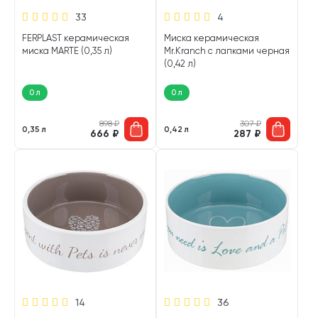
33
4
FERPLAST керамическая
Миска керамическая
миска MARTE (0,35 л)
Mr.Kranch с лапками черная
(0,42 л)
0 л
0 л
898
₽
307
₽
0,35 л
0,42 л
666
₽
287
₽
14
36