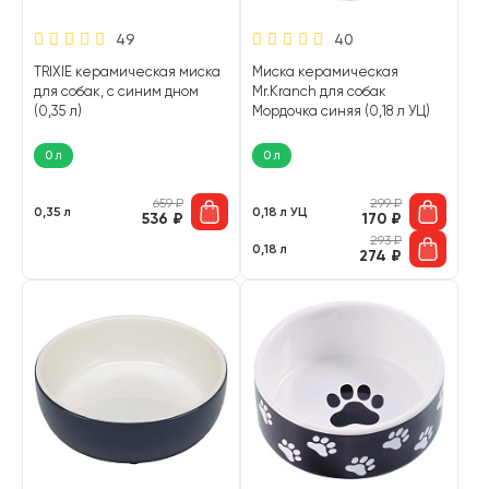
49
40
TRIXIE керамическая миска
Миска керамическая
для собак, с синим дном
Mr.Kranch для собак
(0,35 л)
Мордочка синяя (0,18 л УЦ)
0 л
0 л
659
₽
299
₽
0,35 л
0,18 л УЦ
536
₽
170
₽
293
₽
0,18 л
274
₽