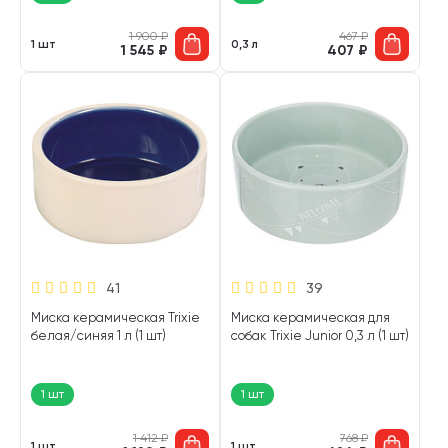
1 900
₽
467
₽
1 шт
0,3 л
1 545
₽
407
₽
41
39
Миска керамическая Trixie
Миска керамическая для
белая/синяя 1 л (1 шт)
собак Trixie Junior 0,3 л (1 шт)
1 шт
1 шт
1 412
₽
768
₽
1 шт
1 шт