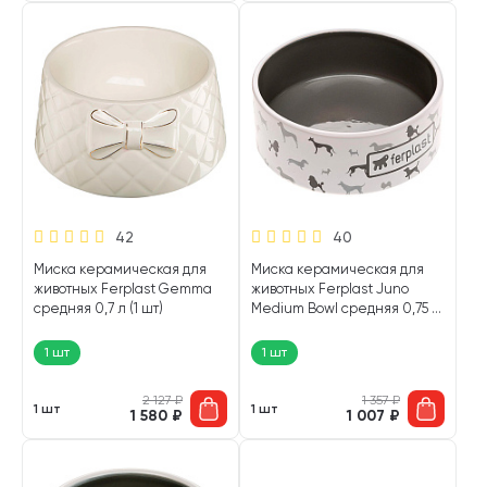
42
40
Миска керамическая для
Миска керамическая для
животных Ferplast Gemma
животных Ferplast Juno
средняя 0,7 л (1 шт)
Medium Bowl средняя 0,75 л
(1 шт)
1 шт
1 шт
2 127
₽
1 357
₽
1 шт
1 шт
1 580
₽
1 007
₽