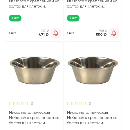
Mr.Kranch с креплением на
Mr.Kranch с креплением на
болтах для клеток и
болтах для клеток и
вольеров 1,8 л (1 шт)
вольеров 1,35 л (1 шт)
1 шт
1 шт
717
₽
598
₽
1 шт
1 шт
671
₽
559
₽
0
0
Миска металлическая
Миска металлическая
Mr.Kranch с креплением на
Mr.Kranch с креплением на
болтах для клеток и
болтах для клеток и
вольеров 0,85 л (1 шт)
вольеров 0,6 л (1 шт)