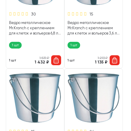
30
15
Ведро металлическое
Ведро металлическое
Mr.Kranch с креплением
Mr.Kranch с креплением
для клеток и вольеров 6,8 л
для клеток и вольеров 3,6 л
(1 шт)
(1 шт)
1 шт
1 шт
1 531
₽
1 213
₽
1 шт
1 шт
1 432
₽
1 135
₽