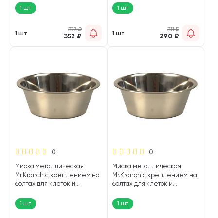
1 шт
1 шт
377
₽
311
₽
1 шт
1 шт
352
₽
290
₽
0
0
Миска металлическая
Миска металлическая
Mr.Kranch с креплением на
Mr.Kranch с креплением на
болтах для клеток и
болтах для клеток и
вольеров 0,3 л (1 шт)
вольеров 2,5 л (1 шт)
1 шт
1 шт