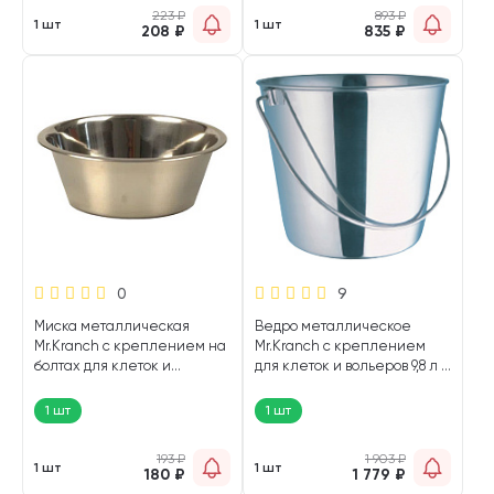
223
₽
893
₽
1 шт
1 шт
208
₽
835
₽
0
9
Миска металлическая
Ведро металлическое
Mr.Kranch с креплением на
Mr.Kranch с креплением
болтах для клеток и
для клеток и вольеров 9,8 л (1
вольеров 0,15 л (1 шт)
шт)
1 шт
1 шт
193
₽
1 903
₽
1 шт
1 шт
180
₽
1 779
₽