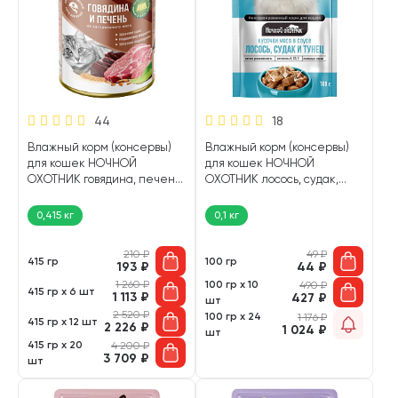
44
18
Влажный корм (консервы)
Влажный корм (консервы)
для кошек НОЧНОЙ
для кошек НОЧНОЙ
ОХОТНИК говядина, печень
ОХОТНИК лосось, судак,
в желе (415 гр)
тунец в соусе пауч (100 гр)
0,415 кг
0,1 кг
210
₽
49
₽
415 гр
100 гр
193
₽
44
₽
1 260
₽
100 гр х 10
490
₽
415 гр х 6 шт
1 113
₽
427
₽
шт
2 520
₽
100 гр х 24
1 176
₽
415 гр х 12 шт
2 226
₽
1 024
₽
шт
415 гр х 20
4 200
₽
3 709
₽
шт