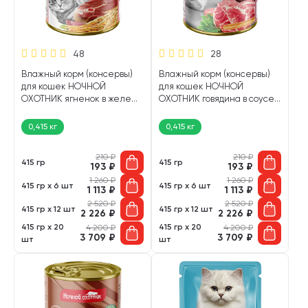
48
28
Влажный корм (консервы)
Влажный корм (консервы)
для кошек НОЧНОЙ
для кошек НОЧНОЙ
ОХОТНИК ягненок в желе
ОХОТНИК говядина в соусе
(415 гр)
75158 (415 гр)
0,415 кг
0,415 кг
210
₽
210
₽
415 гр
415 гр
193
₽
193
₽
1 260
₽
1 260
₽
415 гр х 6 шт
415 гр х 6 шт
1 113
₽
1 113
₽
2 520
₽
2 520
₽
415 гр х 12 шт
415 гр х 12 шт
2 226
₽
2 226
₽
415 гр х 20
415 гр х 20
4 200
₽
4 200
₽
3 709
₽
3 709
₽
шт
шт