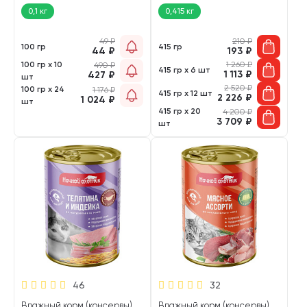
0,1 кг
0,415 кг
49
₽
210
₽
100 гр
415 гр
44
₽
193
₽
100 гр х 10
1 260
₽
490
₽
415 гр х 6 шт
1 113
₽
427
₽
шт
2 520
₽
100 гр х 24
1 176
₽
415 гр х 12 шт
2 226
₽
1 024
₽
шт
415 гр х 20
4 200
₽
3 709
₽
шт
46
32
Влажный корм (консервы)
Влажный корм (консервы)