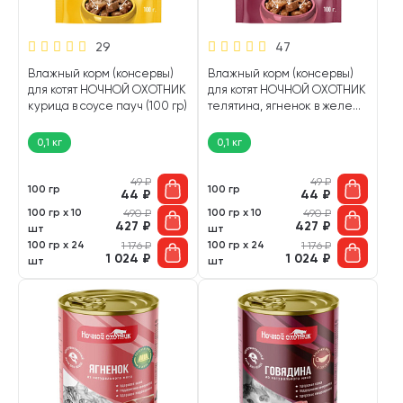
29
47
Влажный корм (консервы)
Влажный корм (консервы)
для котят НОЧНОЙ ОХОТНИК
для котят НОЧНОЙ ОХОТНИК
курица в соусе пауч (100 гр)
телятина, ягненок в желе
пауч (100 гр)
0,1 кг
0,1 кг
49
₽
49
₽
100 гр
100 гр
44
₽
44
₽
100 гр х 10
100 гр х 10
490
₽
490
₽
427
₽
427
₽
шт
шт
100 гр х 24
100 гр х 24
1 176
₽
1 176
₽
1 024
₽
1 024
₽
шт
шт