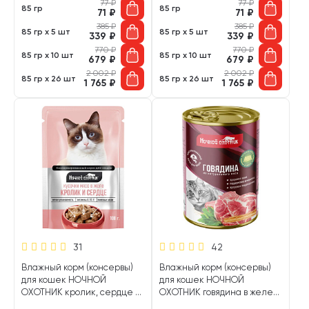
77
₽
77
₽
85 гр
85 гр
71
₽
71
₽
385
₽
385
₽
85 гр х 5 шт
85 гр х 5 шт
339
₽
339
₽
770
₽
770
₽
85 гр х 10 шт
85 гр х 10 шт
679
₽
679
₽
2 002
₽
2 002
₽
85 гр х 26 шт
85 гр х 26 шт
1 765
₽
1 765
₽
31
42
Влажный корм (консервы)
Влажный корм (консервы)
для кошек НОЧНОЙ
для кошек НОЧНОЙ
ОХОТНИК кролик, сердце в
ОХОТНИК говядина в желе
желе 55834 пауч (100 гр)
75150 (415 гр)