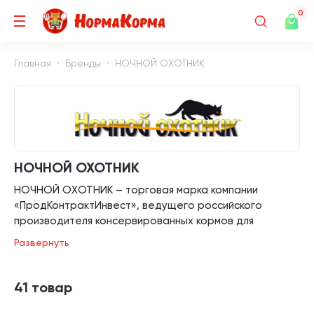
0
Главная
Бренды
НОЧНОЙ ОХОТНИК
НОЧНОЙ ОХОТНИК
НОЧНОЙ ОХОТНИК – торговая марка компании
«ПродКонтрактИнвест», ведущего российского
производителя консервированных кормов для
домашних животных.
Развернуть
Широкий ассортимент продукции удовлетворит
самого взыскательного заводчика, ведь рецептуры,
используемые в кормах, прошли проверку временем.
41 товар
В ассортименте Вы найдете консервированные и
сухие корма для кошек, собак, птиц, грызунов и