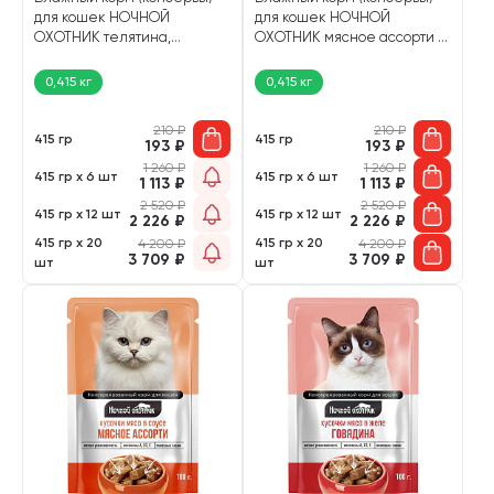
для кошек НОЧНОЙ
для кошек НОЧНОЙ
ОХОТНИК телятина,
ОХОТНИК мясное ассорти в
индейка в соусе 75164 (415
желе 75154 (415 гр)
гр)
0,415 кг
0,415 кг
210
₽
210
₽
415 гр
415 гр
193
₽
193
₽
1 260
₽
1 260
₽
415 гр х 6 шт
415 гр х 6 шт
1 113
₽
1 113
₽
2 520
₽
2 520
₽
415 гр х 12 шт
415 гр х 12 шт
2 226
₽
2 226
₽
415 гр х 20
415 гр х 20
4 200
₽
4 200
₽
3 709
₽
3 709
₽
шт
шт