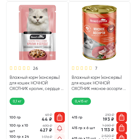
26
7
Влажный корм (консервы)
Влажный корм (консервы)
для кошек НОЧНОЙ
для кошек НОЧНОЙ
ОХОТНИК кролик, сердце в
ОХОТНИК мясное ассорти в
соусе 17149 пауч (100 гр)
соусе 75083 (415 гр)
0,1 кг
0,415 кг
49
₽
210
₽
100 гр
415 гр
44
₽
193
₽
100 гр х 10
1 260
₽
490
₽
415 гр х 6 шт
1 113
₽
427
₽
шт
2 520
₽
100 гр х 24
1 176
₽
415 гр х 12 шт