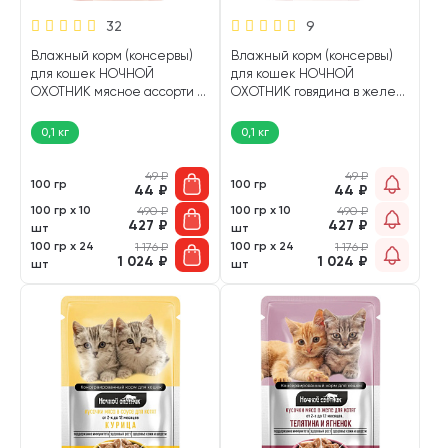
32
9
Влажный корм (консервы)
Влажный корм (консервы)
для кошек НОЧНОЙ
для кошек НОЧНОЙ
ОХОТНИК мясное ассорти в
ОХОТНИК говядина в желе
соусе 17150 пауч (100 гр)
17145 пауч (100 гр)
0,1 кг
0,1 кг
49
₽
49
₽
100 гр
100 гр
44
₽
44
₽
100 гр х 10
100 гр х 10
490
₽
490
₽
427
₽
427
₽
шт
шт
100 гр х 24
100 гр х 24
1 176
₽
1 176
₽
1 024
₽
1 024
₽
шт
шт