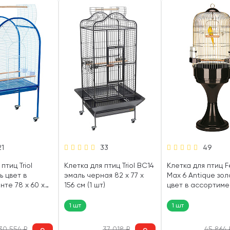
21
33
49
птиц Triol
Клетка для птиц Triol BC14
Клетка для птиц F
 цвет в
эмаль черная 82 х 77 х
Max 6 Antique зо
те 78 х 60 х
156 см (1 шт)
цвет в ассортиме
)
160 см (1 шт)
1 шт
1 шт
30 554
₽
37 018
₽
45 864