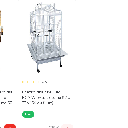
44
erplast
Клетка для птиц Triol
лотая
BC14W эмаль белая 82 х
нте 53 х
77 х 156 см (1 шт)
1 шт
₽
37 018
₽