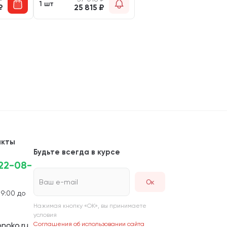
1 шт
₽
25 815
₽
акты
Будьте всегда в курсе
222-08-
Ваш e-mail
 9:00 до
Нажимая кнопку «ОК», вы принимаете
условия
noko.ru
Соглашения об использовании сайта