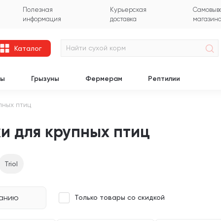
Полезная
Курьерская
Самовыво
информация
доставка
магазин
Каталог
цы
Грызуны
Фермерам
Рептилии
пных птиц
и для крупных птиц
Triol
чанию
Только товары со скидкой