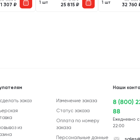
1 шт
1 шт
21 307
₽
25 815
₽
32 760
упателям
Наши конт
 сделать заказ
Изменение заказа
8 (800) 
88
ьерская
Статус заказа
тавка
Ежедневно с
Оплата по номеру
22:00
овывоз из
заказа
азина
Персональные данные
sales@