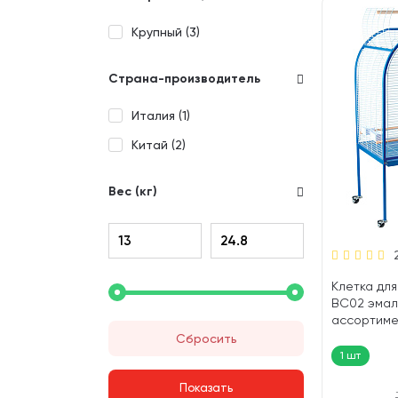
Крупный (
3
)
Страна-производитель
Италия (
1
)
Китай (
2
)
Вес (кг)
Клетка для 
BC02 эмаль
ассортимен
156 см (1 шт
Сбросить
1 шт