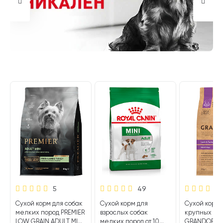
5
49
Сухой корм для собак
Сухой корм для
Сухой корм 
мелких пород PREMIER
взрослых собак
крупных по
LOW GRAIN ADULT MINI
мелких пород от 10
GRANDORF S