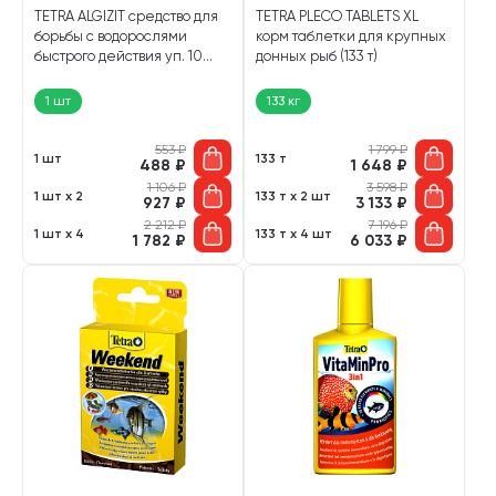
TETRA ALGIZIT средство для
TETRA PLECO TABLETS XL
борьбы с водорослями
корм таблетки для крупных
быстрого действия уп. 10
донных рыб (133 т)
таблеток (1 шт)
1 шт
133 кг
553
₽
1 799
₽
1 шт
133 т
488
₽
1 648
₽
1 106
₽
3 598
₽
1 шт х 2
133 т х 2 шт
927
₽
3 133
₽
2 212
₽
7 196
₽
1 шт х 4
133 т х 4 шт
1 782
₽
6 033
₽