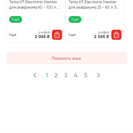
Tetra HT Electronic Heater
Tetra HT Electronic Heater
для аквариума 60 - 100 л. 75
для аквариума 25 - 60 л. 50
Вт (1 шт)
Вт (1 шт)
1 шт
1 шт
2 638
₽
2 638
₽
1 шт
1 шт
2 065
₽
2 065
₽
Показать еще
1
2
3
4
5