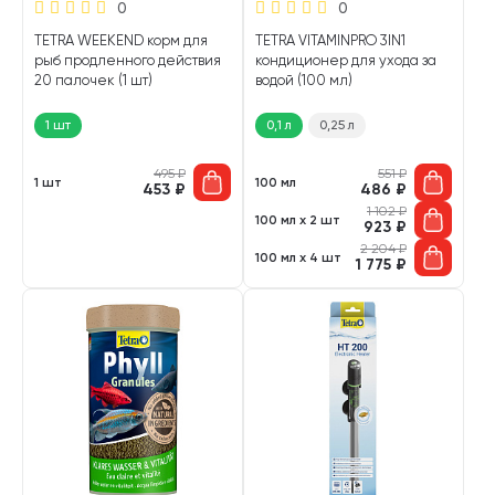
0
0
TETRA WEEKEND корм для
TETRA VITAMINPRO 3IN1
рыб продленного действия
кондиционер для ухода за
20 палочек (1 шт)
водой (100 мл)
1 шт
0,1 л
0,25 л
495
₽
551
₽
1 шт
100 мл
453
₽
486
₽
1 102
₽
100 мл х 2 шт
923
₽
2 204
₽
100 мл х 4 шт
1 775
₽