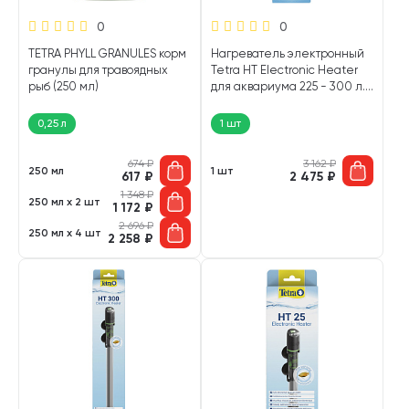
0
0
TETRA PHYLL GRANULES корм
Нагреватель электронный
гранулы для травоядных
Tetra HT Electronic Heater
рыб (250 мл)
для аквариума 225 - 300 л.
200 Вт (1 шт)
0,25 л
1 шт
674
₽
3 162
₽
250 мл
1 шт
617
₽
2 475
₽
1 348
₽
250 мл х 2 шт
1 172
₽
2 696
₽
250 мл х 4 шт
2 258
₽