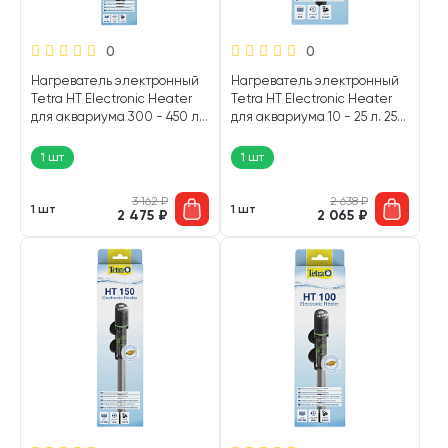
0
0
Нагреватель электронный
Нагреватель электронный
Tetra HT Electronic Heater
Tetra HT Electronic Heater
для аквариума 300 - 450 л.
для аквариума 10 - 25 л. 25
300 Вт (1 шт)
Вт (1 шт)
1 шт
1 шт
3 162
₽
2 638
₽
1 шт
1 шт
2 475
₽
2 065
₽