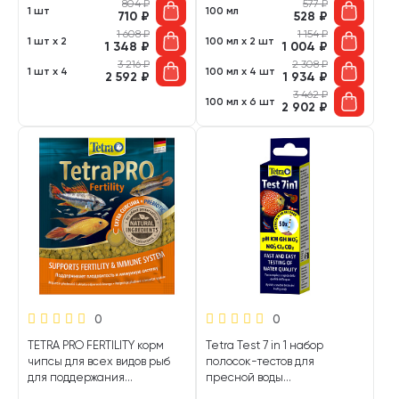
804
₽
577
₽
1 шт
100 мл
710
₽
528
₽
1 608
₽
1 154
₽
1 шт х 2
100 мл х 2 шт
1 348
₽
1 004
₽
3 216
₽
2 308
₽
1 шт х 4
100 мл х 4 шт
2 592
₽
1 934
₽
3 462
₽
100 мл х 6 шт
2 902
₽
0
0
TETRA PRO FERTILITY корм
Tetra Test 7 in 1 набор
чипсы для всех видов рыб
полосок-тестов для
для поддержания
пресной воды
репродуктивных функций c
pH/GH/kH/NO2/NO3/CL2/CO2