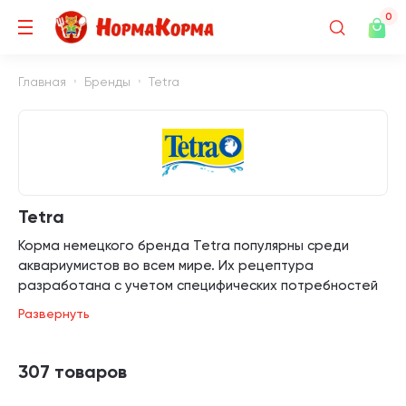
0
Главная
Бренды
Tetra
Tetra
Корма немецкого бренда Tetra популярны среди
аквариумистов во всем мире. Их рецептура
разработана с учетом специфических потребностей
различных видов рыб. Существуют следующие
Развернуть
линейки кормов Tetra: хлопья. Они подходят для рыб,
которые обитают как в верхних слоях воды, так и на
дне. При намокании не загрязняют воду. Имеют
307 товаров
длительный срок хранения; чипсы. Такой корм
производят с помощью низкотемпературного