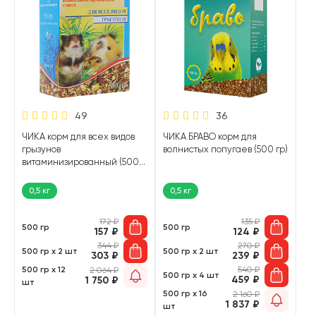
49
36
ЧИКА корм для всех видов
ЧИКА БРАВО корм для
грызунов
волнистых попугаев (500 гр)
витаминизированный (500
гр)
0,5 кг
0,5 кг
172
₽
135
₽
500 гр
500 гр
157
₽
124
₽
344
₽
270
₽
500 гр х 2 шт
500 гр х 2 шт
303
₽
239
₽
500 гр х 12
540
₽
2 064
₽
500 гр х 4 шт
459
₽
1 750
₽
шт
500 гр х 16
2 160
₽
1 837
₽
шт