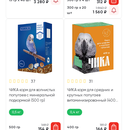
3 280
₽
312
₽
300 гр х 20
1 840
₽
1 560
₽
шт
37
31
ЧИКА корм для волнистых
ЧИКА корм для средних и
попугаев с минеральной
крупных попугаев
подкормкой (500 гр)
витаминизированный (400
гр)
0,5 кг
0,4 кг
168
₽
181
₽
500 гр
400 гр
154
₽
166
₽