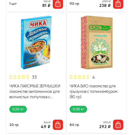
92
₽
259
₽
1 шт
110 гр
81
₽
238
₽
33
4
ЧИКА ЛАКОМЫЕ ЗЕРНЫШКИ
ЧИКА БИО лакомство для
лакомство витаминное для
грызунов с топинамбуром
волнистых попугаев с
(80 гр)
анисом (20 гр)
0,02 кг
0,08 кг
54
₽
319
₽
20 гр
80 гр
49
₽
292
₽