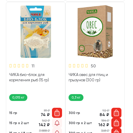
11
50
ЧИКА био-блок для
ЧИКА овес для птиц и
кормления рыб (15 гр)
грызунов (300 гр)
0,015 кг
0,3 кг
81
₽
92
₽
15 гр
300 гр
74
₽
84
₽
162
₽
184
₽
15 гр х 2 шт
300 гр х 2 шт
142
₽
162
₽
3 888
₽
368
₽
15 гр х 48 шт
300 гр х 4 шт