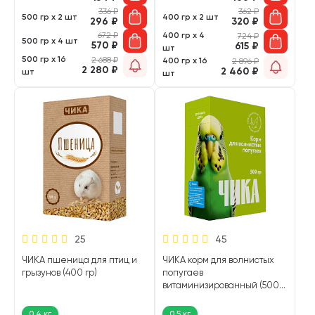
336
₽
362
₽
500 гр х 2 шт
400 гр х 2 шт
296
₽
320
₽
672
₽
400 гр х 4
724
₽
500 гр х 4 шт
570
₽
615
₽
шт
500 гр х 16
2 688
₽
400 гр х 16
2 896
₽
2 280
₽
2 460
₽
шт
шт
25
45
ЧИКА пшеница для птиц и
ЧИКА корм для волнистых
грызунов (400 гр)
попугаев
витаминизированный (500
гр)
0,4 кг
0,5 кг