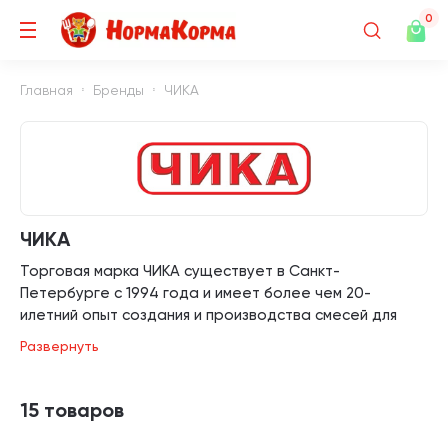
0
Главная
Бренды
ЧИКА
ЧИКА
Торговая марка ЧИКА существует в Санкт-
Петербурге с 1994 года и имеет более чем 20-
илетний опыт создания и производства смесей для
кормления Ваших любимцев.
Развернуть
Компания является одной из первых отечественных
компаний-производителей кормов для декоративных
15 товаров
птиц и грызунов. С 1996 года и до нынешнего времени
ООО «ЧИКА» состоит в Ассоциации предприятий