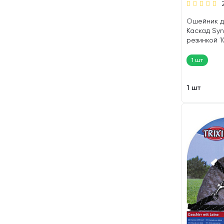
Ошейник д
Каскад Syn
резинкой 1
(1 шт)
1 шт
1 шт