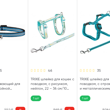
15
46
35
TRIXIE шлейка для кошек с
TRIXIE шлейка для
жающий для
поводком, с рисунком,
поводком, с отр
войной
нейлон, 22 – 36 см/10
и металлическим
rixie (1 шт)
мм/1,2 м (1 шт)
застежками, нейло
42 см/10 (1 шт)
1 шт
1 шт
552
₽
868
₽
806