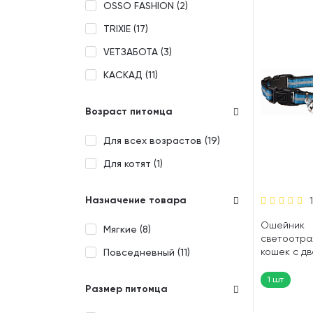
OSSO FASHION (
2
)
TRIXIE (
17
)
VETЗАБОТА (
3
)
КАСКАД (
11
)
Возраст питомца
Для всех возрастов (
19
)
Для котят (
1
)
Назначение товара
Ошейник
Мягкие (
8
)
светоотра
кошек с д
Повседневный (
11
)
застежкой T
1 шт
Размер питомца