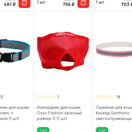
1 шт
1 шт
481
₽
756
₽
703
33
1
18
йник для кошек
Намордник для кошек
Ошейник для кош
лем, с
Osso Fashion красный
Каскад Synthetic
ком (1 шт)
размер S (1 шт)
светоотражающи
бубенчиком розов
мм 30 см (1 шт)
1 шт
1 шт