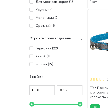
1 шт
Для всех размеров (
16
)
Крупный (
1
)
Маленький (
2
)
Средний (
1
)
Страна-производитель
Германия (
22
)
Китай (
1
)
Россия (
19
)
Вес (кг)
TRIXIE оше
с отражате
колокольчи
1 шт