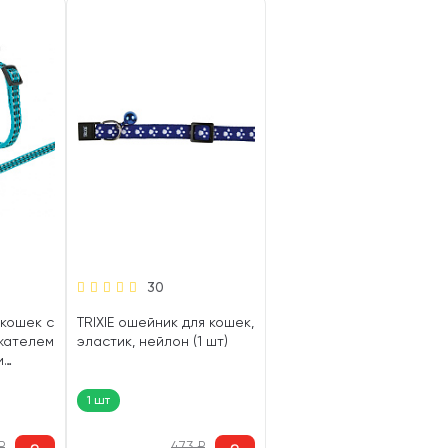
30
 кошек с
TRIXIE ошейник для кошек,
ажателем
эластик, нейлон (1 шт)
и
н, 22 –
1 шт
₽
473
₽