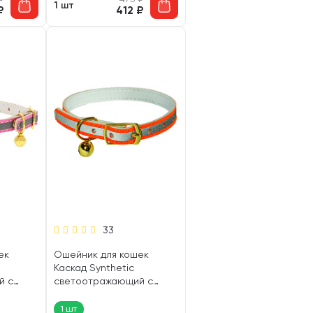
1 шт
₽
412
₽
33
ек
Ошейник для кошек
Каскад Synthetic
й с
светоотражающий с
ый 10
бубенчиком оранжевый 10
мм 30 см (1 шт)
1 шт