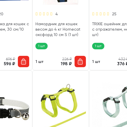
20
4
25
йка для кошек с
Намордник для кошек
TRIXIE ошейник д
ем, 30 см/10
весом до 4 кг Homecat
с отражателем, н
оксфорд 10 см S (1 шт)
шт)
1 шт
1 шт
696
₽
226
₽
432
1 шт
1 шт
596
₽
198
₽
376