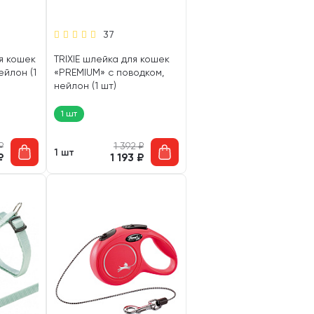
37
ля кошек
TRIXIE шлейка для кошек
ейлон (1
«PREMIUM» с поводком,
нейлон (1 шт)
1 шт
₽
1 392
₽
1 шт
₽
1 193
₽