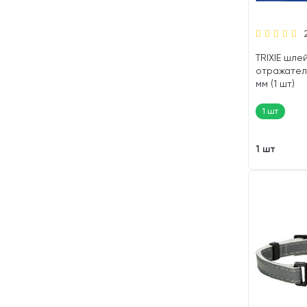
TRIXIE шле
отражател
мм (1 шт)
1 шт
1 шт