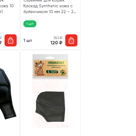
ек
Ошейник для кошек
кожа 10
Каскад Synthetic кожа с
т)
бубенчиком 10 мм 22 – 28
см (1 шт)
1 шт
₽
151
₽
1 шт
₽
120
₽