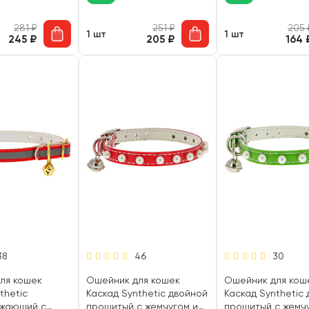
281
₽
251
₽
205
1 шт
1 шт
245
₽
205
₽
164
38
46
30
ля кошек
Ошейник для кошек
Ошейник для кош
thetic
Каскад Synthetic двойной
Каскад Synthetic
ажающий с
прошитый с жемчугом и
прошитый с жемч