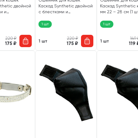
ля кошек
Ошейник для кошек
Ошейник для кош
thetic двойной
Каскад Synthetic двойной
Каскад Synthetic 
и и
с блестками и
мм 22 – 28 см (1 ш
 синий 10 мм
бубенчиком красный 10
)
мм 28 см (1 шт)
1 шт
1 шт
220
₽
220
₽
149
1 шт
1 шт
175
₽
175
₽
119