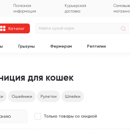
Полезная
Курьерская
Самовыво
информация
доставка
магазин
Каталог
цы
Грызуны
Фермерам
Рептилии
ниция для кошек
ки
Ошейники
Рулетки
Шлейки
чанию
Только товары со скидкой