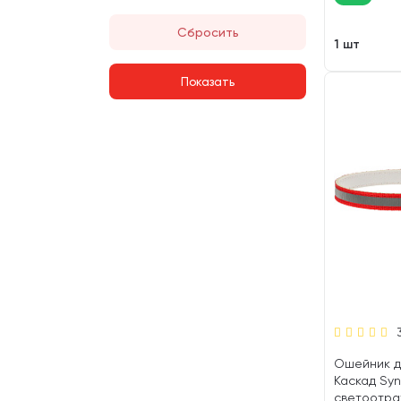
Сбросить
1 шт
Ошейник д
Каскад Syn
светоотр