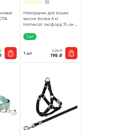
35
новый
Намордник для кошек
БОТА
весом более 6 кг
Homecat оксфорд 15 см L
(1 шт)
1 шт
₽
226
₽
1 шт
₽
198
₽