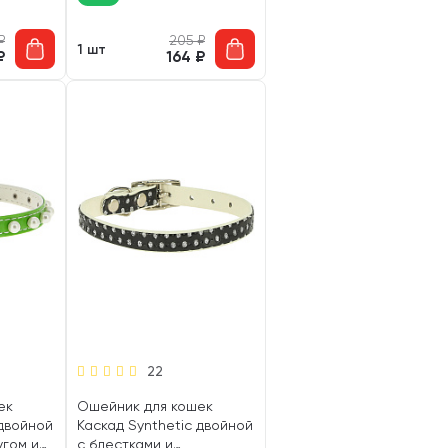
₽
205
₽
1 шт
₽
164
₽
22
ек
Ошейник для кошек
 двойной
Каскад Synthetic двойной
угом и
с блестками и