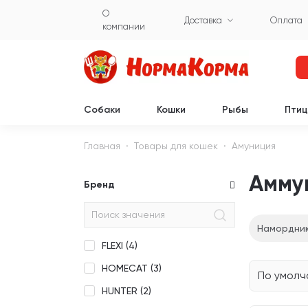
О
Доставка
Оплата
компании
Собаки
Кошки
Рыбы
Пти
Главная
Товары для кошек
Амуниция
Амму
Бренд
Намордни
FLEXI (
4
)
HOMECAT (
3
)
По умол
HUNTER (
2
)