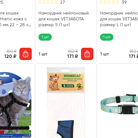
25
27
39
ля кошек
Намордник нейлоновый
Намордник нейло
thetic кожа с
для кошек VETЗАБОТА
для кошек VETЗА
0 мм 22 – 28 см
размер S (1 шт)
размер L (1 шт)
1 шт
1 шт
150
₽
182
₽
182
1 шт
1 шт
120
₽
171
₽
171