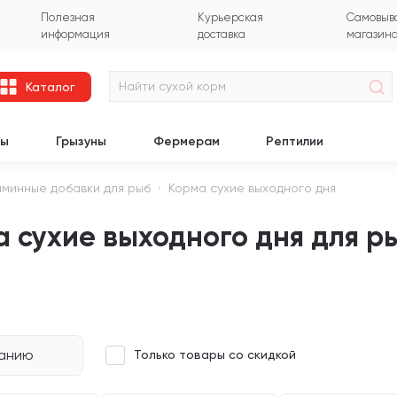
Полезная
Курьерская
Самовыво
информация
доставка
магазин
Каталог
цы
Грызуны
Фермерам
Рептилии
аминные добавки для рыб
Корма сухие выходного дня
 сухие выходного дня для р
чанию
Только товары со скидкой