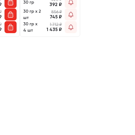
30 гр
₽
392
₽
30 гр х 2
₽
856
₽
₽
745
₽
шт
30 гр х
₽
1 712
₽
₽
1 435
₽
4 шт