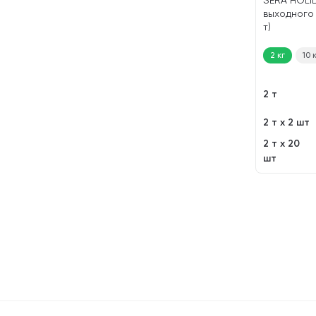
SERA HOLI
выходного 
т)
2 кг
10 
2 т
2 т х 2 шт
2 т х 20
шт