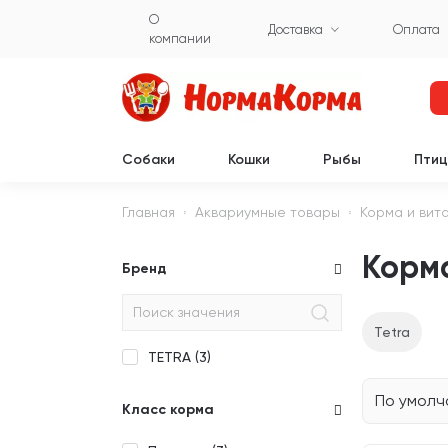
О
Доставка
Оплата
компании
Собаки
Кошки
Рыбы
Пти
Главная
Аквариумные товары
Корма и вит
Корма
Бренд
Tetra
TETRA (
3
)
По умол
Класс корма