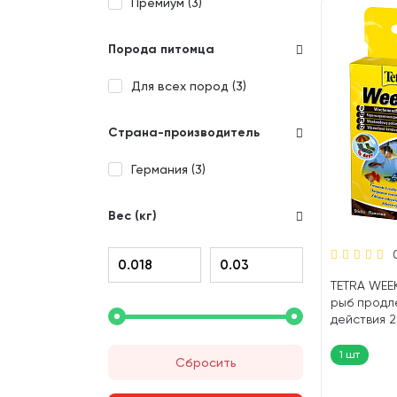
Премиум (
3
)
Порода питомца
Для всех пород (
3
)
Страна-производитель
Германия (
3
)
Вес (кг)
TETRA WEE
рыб продл
действия 2
шт)
1 шт
Сбросить