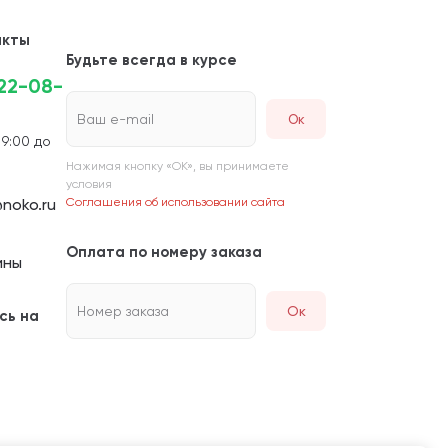
акты
Будьте всегда в курсе
222-08-
Ваш e-mail
 9:00 до
Нажимая кнопку «ОК», вы принимаете
условия
noko.ru
Соглашения об использовании сайта
Оплата по номеру заказа
ины
Номер заказа
Ок
сь на