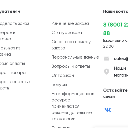
упателям
Наши конт
 сделать заказ
Изменение заказа
8 (800) 
88
ьерская
Статус заказа
тавка
Ежедневно с
Оплата по номеру
22:00
овывоз из
заказа
азина
Персональные данные
sales@
овия оплаты
Вопросы и ответы
Наши
врат товара
магаз
Оптовикам
врат денежных
Бонусы
дств
Оставайте
На информационном
связи
ресурсе
применяются
рекомендательные
технологии