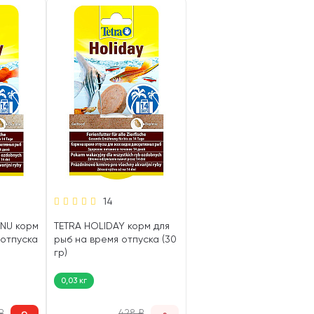
14
ENU корм
TETRA HOLIDAY корм для
 отпуска
рыб на время отпуска (30
гр)
0,03 кг
₽
428
₽