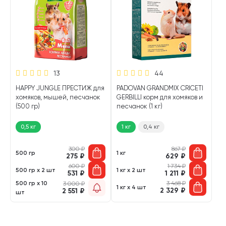
13
44
HAPPY JUNGLE ПРЕСТИЖ для
PADOVAN GRANDMIX CRICETI
хомяков, мышей, песчанок
GERBILLI корм для хомяков и
(500 гр)
песчанок (1 кг)
0,5 кг
1 кг
0,4 кг
300
₽
867
₽
500 гр
1 кг
275
₽
629
₽
600
₽
1 734
₽
500 гр х 2 шт
1 кг х 2 шт
531
₽
1 211
₽
500 гр х 10
3 468
₽
3 000
₽
1 кг х 4 шт
2 329
₽
2 551
₽
шт