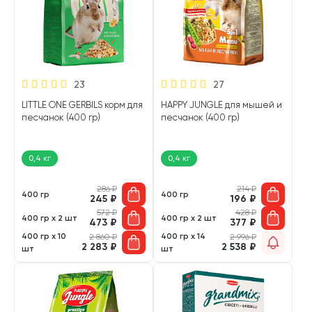
23
27
LITTLE ONE GERBILS корм для
HAPPY JUNGLE для мышей и
песчанок (400 гр)
песчанок (400 гр)
0,4 кг
0,4 кг
286
₽
214
₽
400 гр
400 гр
245
₽
196
₽
572
₽
428
₽
400 гр х 2 шт
400 гр х 2 шт
473
₽
377
₽
400 гр х 10
400 гр х 14
2 860
₽
2 996
₽
2 283
₽
2 538
₽
шт
шт