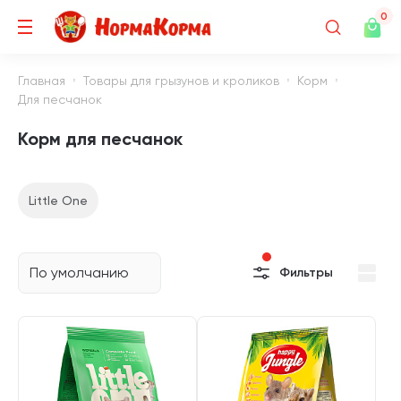
0
Главная
Товары для грызунов и кроликов
Корм
Для песчанок
Корм для песчанок
Little One
По умолчанию
Фильтры