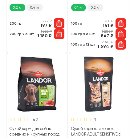
0,2 кг
0,4 кг
0,1 кг
0,2 кг
272
₽
201
₽
200 гр
100 гр
197
₽
141
₽
1 632
₽
1 206
₽
200 гр х 6 шт
100 гр х 6 шт
1 180
₽
847
₽
2 412
₽
100 гр х 12 шт
1 694
₽
42
1
Сухой корм для собак
Сухой корм для кошек
средних и крупных пород
LANDOR ADULT SENSITIVE с