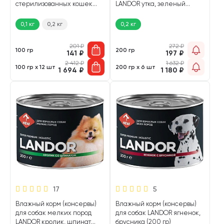
стерилизованных кошек
LANDOR утка, зеленый
LANDOR ягненок, облепиха
горошек (200 гр)
(100 гр)
0,1 кг
0,2 кг
0,2 кг
201
₽
272
₽
100 гр
200 гр
141
₽
197
₽
2 412
₽
1 632
₽
100 гр х 12 шт
200 гр х 6 шт
1 694
₽
1 180
₽
17
5
Влажный корм (консервы)
Влажный корм (консервы)
для собак мелких пород
для собак LANDOR ягненок,
LANDOR кролик, шпинат
брусника (200 гр)