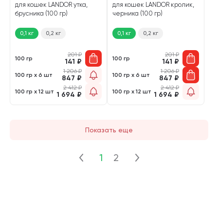
для кошек LANDOR утка,
для кошек LANDOR кролик,
брусника (100 гр)
черника (100 гр)
0,1 кг
0,2 кг
0,1 кг
0,2 кг
201
₽
201
₽
100 гр
100 гр
141
₽
141
₽
1 206
₽
1 206
₽
100 гр х 6 шт
100 гр х 6 шт
847
₽
847
₽
2 412
₽
2 412
₽
100 гр х 12 шт
100 гр х 12 шт
1 694
₽
1 694
₽
Показать еще
1
2