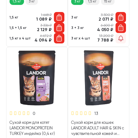
1,5 кг
3 кг
3 кг
1,5 кг
15 кг
1 668
₽
3 300
₽
1,5 кг
3 кг
1 089
₽
2 071
₽
3 336
₽
6 600
₽
1,5 + 1,5 кг
3 + 3 кг
2 129
₽
4 050
₽
6 672
₽
13 200
₽
1,5 кг х 4 шт
3 кг х 4 шт
4 094
₽
7 788
₽
0
13
Сухой корм для котят
Сухой корм для кошек
LANDOR MONOPROTEIN
LANDOR ADULT HAIR & SKIN с
TURKEY индейка (0,4 кг)
чувствительной кожей и