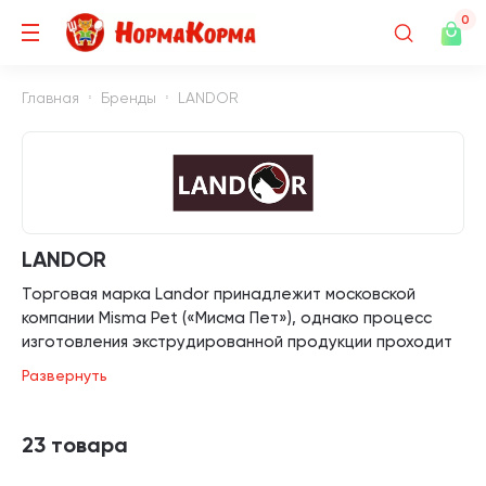
0
Главная
Бренды
LANDOR
LANDOR
Торговая марка Landor принадлежит московской
компании Misma Pet («Мисма Пет»), однако процесс
изготовления экструдированной продукции проходит
на испанском предприятии Elmubas Ibérica, которое
Развернуть
специализируется на изготовлении промышленного
питания для домашних питомцев по заказу. Влажные
корма «Ландор» производятся в Германии. Elmubas –
23 товара
завод с завершенным техническим процессом и 30-
летним стажем в сфере производства кормов для