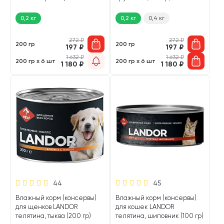
(200 гр)
0,2 кг
0,2 кг
0,4 кг
272
₽
272
₽
200 гр
200 гр
197
₽
197
₽
1 632
₽
1 632
₽
200 гр х 6 шт
200 гр х 6 шт
1 180
₽
1 180
₽
44
45
Влажный корм (консервы)
Влажный корм (консервы)
для щенков LANDOR
для кошек LANDOR
телятина, тыква (200 гр)
телятина, шиповник (100 гр)