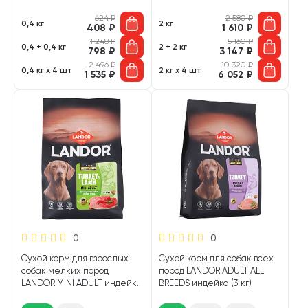
624
₽
2 580
₽
0,4 кг
2 кг
408
₽
1 610
₽
1 248
₽
5 160
₽
0,4 + 0,4 кг
2 + 2 кг
798
₽
3 147
₽
2 496
₽
10 320
₽
0,4 кг х 4 шт
2 кг х 4 шт
1 535
₽
6 052
₽
0
0
Сухой корм для взрослых
Сухой корм для собак всех
собак мелких пород
пород LANDOR ADULT ALL
LANDOR MINI ADULT индейка,
BREEDS индейка (3 кг)
ягненок (1,5 кг)