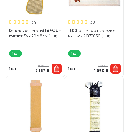
34
38
Когтеточка Ferplast PA 5624 с
TRIOL когтеточка-коврик с
головой 56 х 20 х 8 см (1 шт)
мышкой 20851030 (1 шт)
1 шт
1 шт
2 945
₽
1 856
₽
1 шт
1 шт
2 187
₽
1 590
₽