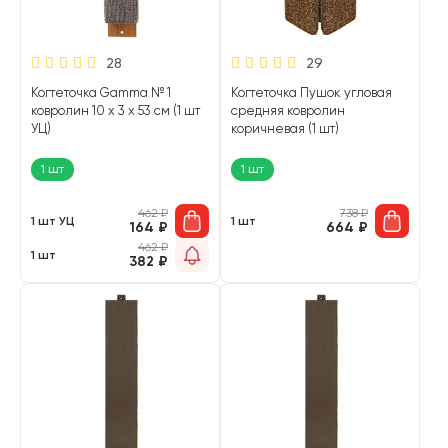
28
29
Когтеточка Gamma № 1
Когтеточка Пушок угловая
ковролин 10 х 3 х 53 см (1 шт
средняя ковролин
УЦ)
коричневая (1 шт)
1 шт
1 шт
462
₽
738
₽
1 шт УЦ
1 шт
164
₽
664
₽
462
₽
1 шт
382
₽