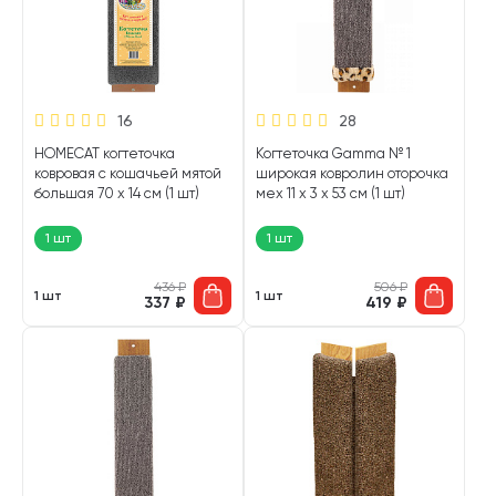
16
28
HOMECAT когтеточка
Когтеточка Gamma № 1
ковровая с кошачьей мятой
широкая ковролин оторочка
большая 70 х 14 см (1 шт)
мех 11 х 3 х 53 см (1 шт)
1 шт
1 шт
436
₽
506
₽
1 шт
1 шт
337
₽
419
₽