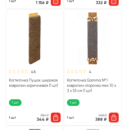
1 шт
1 шт
1 156
₽
332
₽
46
4
Когтеточка Пушок широкая
Когтеточка Gamma № 1
ковролин коричневая (1 шт)
ковролин оторочка мех 10 х
3 х 53 см (1 шт)
1 шт
1 шт
382
₽
468
₽
1 шт
1 шт
344
₽
388
₽