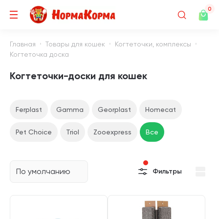
0
Главная
Товары для кошек
Когтеточки, комплексы
Когтеточка доска
Когтеточки-доски для кошек
Ferplast
Gamma
Georplast
Homecat
Pet Choice
Triol
Zooexpress
Все
По умолчанию
Фильтры