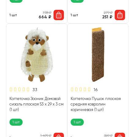
738
₽
279
₽
1 шт
1 шт
664
₽
251
₽
33
16
Когтеточка Зооник Домовой
Когтеточка Пушок плоская
сизаль плоская 53 х 29 х 3 см
средняя ковролин
(1 шт)
коричневая (1 шт)
1 шт
1 шт
1 499
₽
369
₽