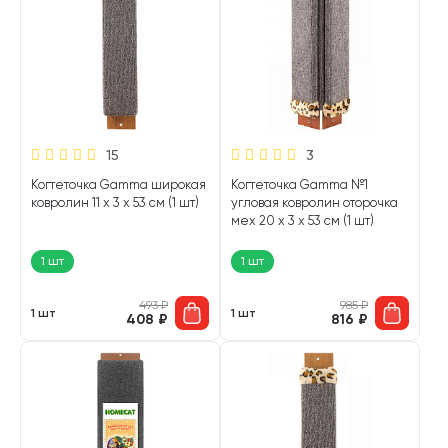
15
3
Когтеточка Gamma широкая
Когтеточка Gamma №1
ковролин 11 х 3 х 53 см (1 шт)
угловая ковролин оторочка
мех 20 х 3 х 53 см (1 шт)
1 шт
1 шт
493
₽
985
₽
1 шт
1 шт
408
₽
816
₽