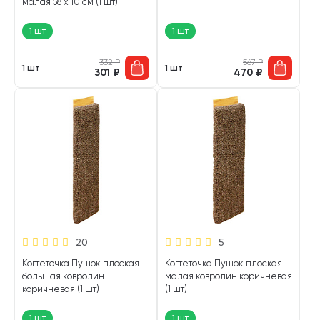
малая 58 х 10 см (1 шт)
1 шт
1 шт
332
₽
567
₽
1 шт
1 шт
301
₽
470
₽
20
5
Когтеточка Пушок плоская
Когтеточка Пушок плоская
большая ковролин
малая ковролин коричневая
коричневая (1 шт)
(1 шт)
1 шт
1 шт