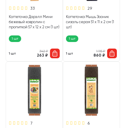
33
29
Когтеточка Дарэлл Мини
Когтеточка Мышь Зооник
бежевый ковролин с
сизаль серая 51 х 11 х 2 см (1
пропиткой 57 х 12 х 2 см (1 шт)
шт)
1 шт
1 шт
342
₽
1 115
₽
1 шт
1 шт
263
₽
860
₽
7
6