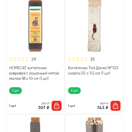
29
35
HOMECAT когтеточка
Когтеточка Triol Доска № 103
ковровая с кошачьей мятой
сизаль 50 х 11,5 см (1 шт)
малая 58 х 10 см (1 шт)
1 шт
1 шт
337
₽
867
₽
1 шт
1 шт
307
₽
743
₽