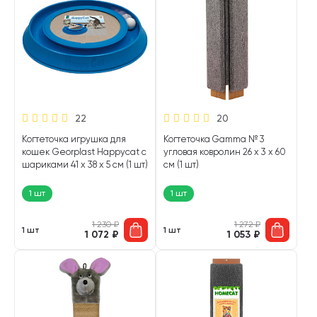
22
20
Когтеточка игрушка для
Когтеточка Gamma № 3
кошек Georplast Happycat с
угловая ковролин 26 х 3 х 60
шариками 41 x 38 x 5 см (1 шт)
см (1 шт)
1 шт
1 шт
1 230
₽
1 272
₽
1 шт
1 шт
1 072
₽
1 053
₽