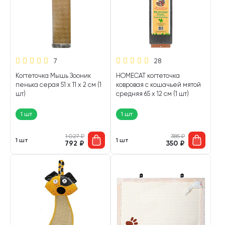
7
28
Когтеточка Мышь Зооник
HOMECAT когтеточка
пенька серая 51 х 11 х 2 см (1
ковровая с кошачьей мятой
шт)
средняя 65 х 12 см (1 шт)
1 шт
1 шт
1 027
₽
385
₽
1 шт
1 шт
792
₽
350
₽