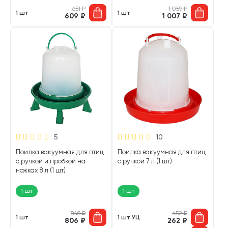
651
₽
1 059
₽
1 шт
1 шт
609
₽
1 007
₽
5
10
Поилка вакуумная для птиц
Поилка вакуумная для птиц
с ручкой и пробкой на
с ручкой 7 л (1 шт)
ножках 8 л (1 шт)
1 шт
1 шт
848
₽
452
₽
1 шт
1 шт УЦ
806
₽
262
₽