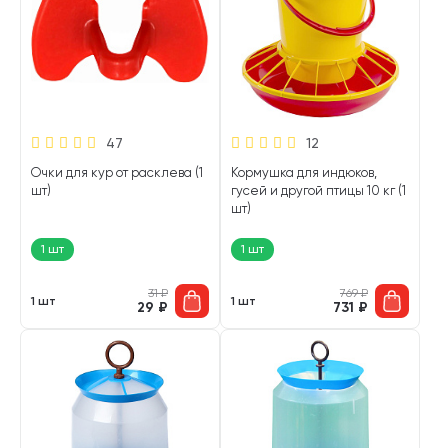
47
12
Очки для кур от расклева (1
Кормушка для индюков,
шт)
гусей и другой птицы 10 кг (1
шт)
1 шт
1 шт
31
₽
769
₽
1 шт
1 шт
29
₽
731
₽