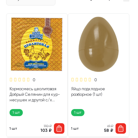
0
0
Кормосмесь цеолитовая
Яйцо подкладное
Добрый Селянин для кур-
разборное (1 шт)
несушек и другой с/х
птицы 600 гр (1 шт)
1 шт
1 шт
110
₽
61
₽
1 шт
1 шт
103
₽
58
₽