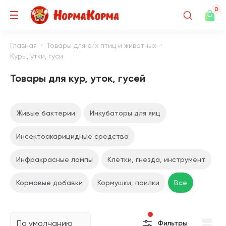
0
Главная
Товары для с/х птиц и животных
Куры, утки, гуси
Товары для кур, уток, гусей
Живые бактерии
Инкубаторы для яиц
Инсектоакарицидные средства
Инфракрасные лампы
Клетки, гнезда, инструмент
Кормовые добавки
Кормушки, поилки
Все
По умолчанию
Фильтры