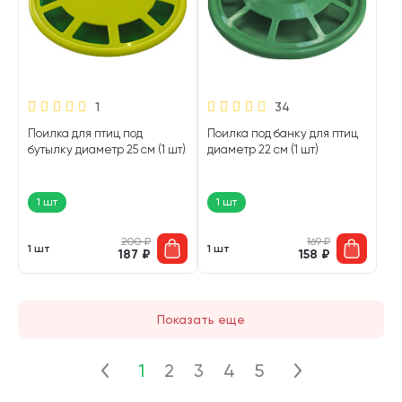
1
34
Поилка для птиц под
Поилка под банку для птиц
бутылку диаметр 25 см (1 шт)
диаметр 22 см (1 шт)
1 шт
1 шт
200
₽
169
₽
1 шт
1 шт
187
₽
158
₽
Показать еще
1
2
3
4
5