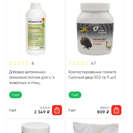
6
47
Добавка витаминно-
Компостирование помета
аминокислотная для с/х
Скотный двор 500 гр (1 шт)
животных и птиц
Мультитоник 1 л (1 шт)
1 шт
1 шт
2 511
₽
850
₽
1 шт
1 шт
2 349
₽
809
₽