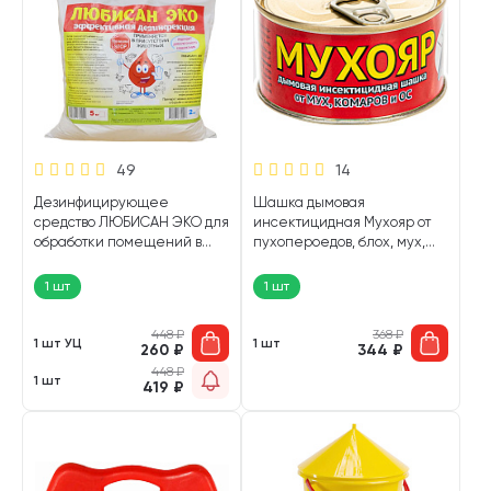
49
14
Дезинфицирующее
Шашка дымовая
средство ЛЮБИСАН ЭКО для
инсектицидная Мухояр от
обработки помещений в
пухопероедов, блох, мух,
присутствии животных 2 кг (1
комаров и др Ваше
шт УЦ)
хозяйство 100 гр (1 шт)
1 шт
1 шт
448
₽
368
₽
1 шт УЦ
1 шт
260
₽
344
₽
448
₽
1 шт
419
₽