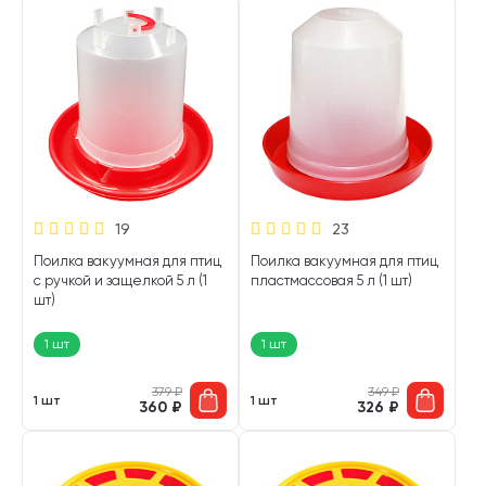
19
23
Поилка вакуумная для птиц
Поилка вакуумная для птиц
с ручкой и защелкой 5 л (1
пластмассовая 5 л (1 шт)
шт)
1 шт
1 шт
379
₽
349
₽
1 шт
1 шт
360
₽
326
₽