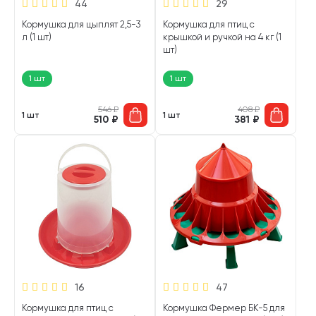
44
29
Кормушка для цыплят 2,5-3
Кормушка для птиц с
л (1 шт)
крышкой и ручкой на 4 кг (1
шт)
1 шт
1 шт
546
₽
408
₽
1 шт
1 шт
510
₽
381
₽
16
47
Кормушка для птиц с
Кормушка Фермер БК-5 для