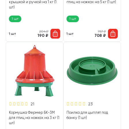
крышкой и ручкой на 1 кг (1
птиц на ножках на 5 кг (1 шт)
шт)
1 шт
1 шт
204
₽
757
₽
1 шт
1 шт
190
₽
708
₽
21
23
Кормушка Фермер БК-3М
Поилка для цыплят под
для птиц на ножках на 3 кг (1
банку (1 шт)
шт)