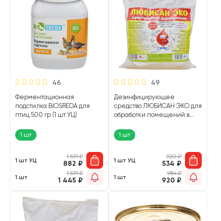
46
49
Ферментационная
Дезинфицирующее
подстилка BIOSREDA для
средство ЛЮБИСАН ЭКО для
птиц 500 гр (1 шт УЦ)
обработки помещений в
присутствии животных 5 кг (1
шт)
1 шт
1 шт
1 519
₽
920
₽
1 шт УЦ
1 шт УЦ
882
₽
534
₽
1 519
₽
984
₽
1 шт
1 шт
1 445
₽
920
₽