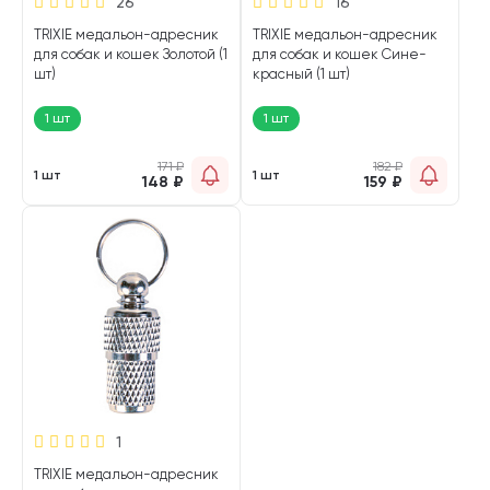
26
16
TRIXIE медальон-адресник
TRIXIE медальон-адресник
для собак и кошек Золотой (1
для собак и кошек Сине-
шт)
красный (1 шт)
1 шт
1 шт
171
₽
182
₽
1 шт
1 шт
148
₽
159
₽
1
TRIXIE медальон-адресник