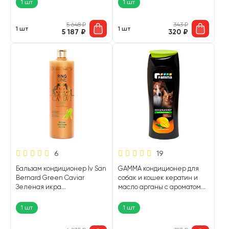
1 шт
1 шт
5 648
₽
343
₽
1 шт
1 шт
5 187
₽
320
₽
6
19
Бальзам кондиционер Iv San
GAMMA кондиционер для
Bernard Green Caviar
собак и кошек кератин и
Зеленая икра
масло арганы с ароматом
ревитализирующий для
манго 400 мл (1 шт)
собак и кошек 1 л (1 шт)
1 шт
1 шт