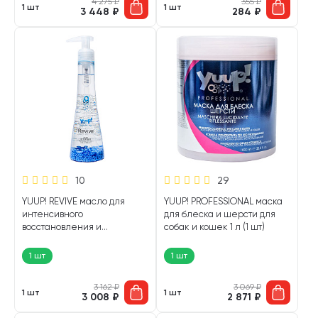
4 275
₽
355
₽
1 шт
1 шт
3 448
₽
284
₽
10
29
YUUP! REVIVЕ масло для
YUUP! PROFESSIONAL маска
интенсивного
для блеска и шерсти для
восстановления и
собак и кошек 1 л (1 шт)
увлажнения шерсти для
собак и кошек 150 мл (1 шт)
1 шт
1 шт
3 162
₽
3 069
₽
1 шт
1 шт
3 008
₽
2 871
₽