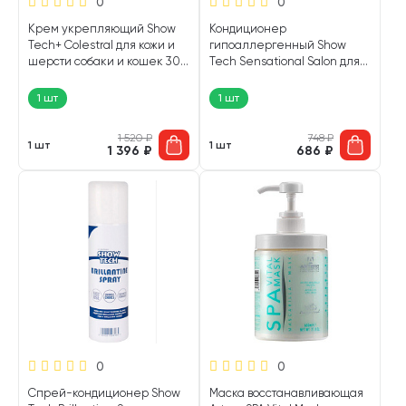
0
0
Крем укрепляющий Show
Кондиционер
Tech+ Colestral для кожи и
гипоаллергенный Show
шерсти собаки и кошек 300
Tech Sensational Salon для
мл (1 шт)
собак и кошек 300 мл (1 шт)
1 шт
1 шт
1 520
₽
748
₽
1 шт
1 шт
1 396
₽
686
₽
0
0
Спрей-кондиционер Show
Маска восстанавливающая