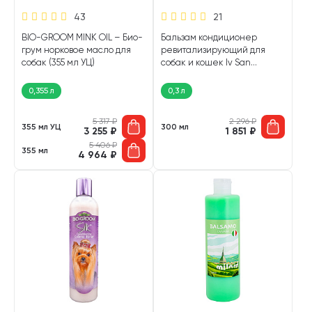
43
21
BIO-GROOM MINK OIL – Био-
Бальзам кондиционер
грум норковое масло для
ревитализирующий для
собак (355 мл УЦ)
собак и кошек Iv San
Bernard Green Caviar
Зеленая икра (300 мл)
0,355 л
0,3 л
5 317
₽
2 296
₽
355 мл УЦ
300 мл
3 255
₽
1 851
₽
5 406
₽
355 мл
4 964
₽