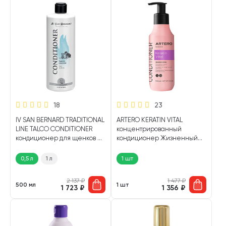
18
23
IV SAN BERNARD TRADITIONAL
ARTERO KERATIN VITAL
LINE TALCO CONDITIONER
концентрированный
кондиционер для щенков и
кондиционер Жизненный
котят (500 мл)
кератин для собак и кошек
90 мл (1 шт)
0,5 л
1 л
1 шт
2 137
₽
1 477
₽
500 мл
1 шт
1 723
₽
1 356
₽