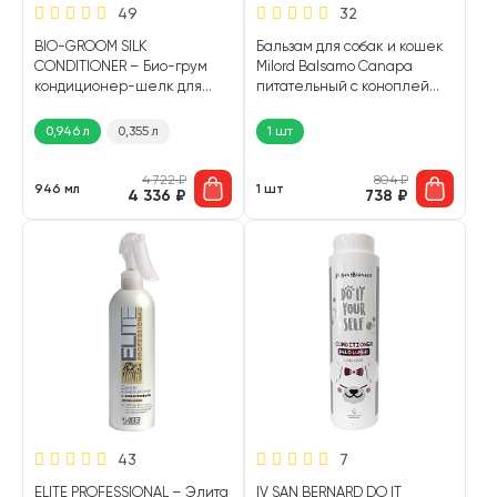
49
32
BIO-GROOM SILK
Бальзам для собак и кошек
CONDITIONER – Био-грум
Milord Balsamo Canapa
кондиционер-шелк для
питательный с коноплей
собак (946 мл)
300 мл (1 шт)
0,946 л
0,355 л
1 шт
4 722
₽
804
₽
946 мл
1 шт
4 336
₽
738
₽
43
7
ELITE PROFESSIONAL – Элита
IV SAN BERNARD DO IT