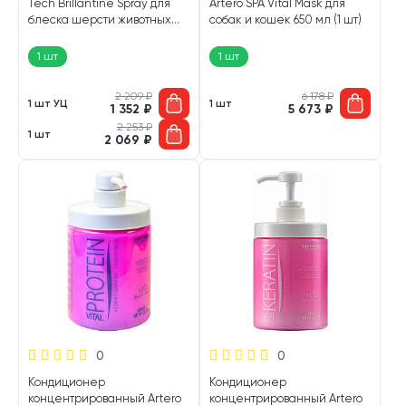
Tech Brillantine Spray для
Artero SPA Vital Mask для
блеска шерсти животных
собак и кошек 650 мл (1 шт)
150 мл (1 шт УЦ)
1 шт
1 шт
2 209
₽
6 178
₽
1 шт УЦ
1 шт
1 352
₽
5 673
₽
2 253
₽
1 шт
2 069
₽
0
0
Кондиционер
Кондиционер
концентрированный Artero
концентрированный Artero