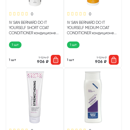
0
0
IV SAN BERNARD DO IT
IV SAN BERNARD DO IT
YOURSELF SHORT COAT
YOURSELF MEDIUM COAT
CONDITIONER кондиционер
CONDITIONER кондиционер
для собак и кошек с
для собак и кошек со
короткой шерстью 300 мл (1
средней шерстью 300 мл (1
1 шт
1 шт
шт)
шт)
1 124
₽
1 124
₽
1 шт
1 шт
906
₽
906
₽