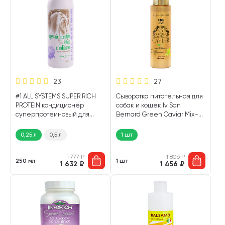
23
27
#1 ALL SYSTEMS SUPER RICH
Сыворотка питательная для
PROTEIN кондиционер
собак и кошек Iv San
суперпротеиновый для
Bernard Green Caviar Mix-
собак и кошек (250 мл)
Nutritive Зеленая икра 100
мл (1 шт)
0,25 л
0,5 л
1 шт
1 777
₽
1 806
₽
250 мл
1 шт
1 632
₽
1 456
₽