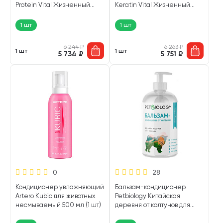
Protein Vital Жизненный
Keratin Vital Жизненный
протеин для собак и кошек
кератин для собак и кошек
650 мл (1 шт)
650 мл (1 шт)
1 шт
1 шт
6 244
₽
6 263
₽
1 шт
1 шт
5 734
₽
5 751
₽
0
28
Кондиционер увлажняющий
Бальзам-кондиционер
Artero Kubic для животных
Petbiology Китайская
несмываемый 500 мл (1 шт)
деревня от колтунов для
собак и щенков 300 мл (1
шт)