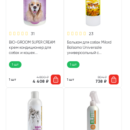
31
23
BIO-GROOM SUPER CREAM
Бальзам для собак Milord
крем кондиционер для
Balsamo Universale
собак и кошек
универсальный с
концентрированный 454 гр
пшеницей 300 мл (1 шт)
(1 шт)
1 шт
1 шт
4 800
₽
804
₽
1 шт
1 шт
4 408
₽
738
₽