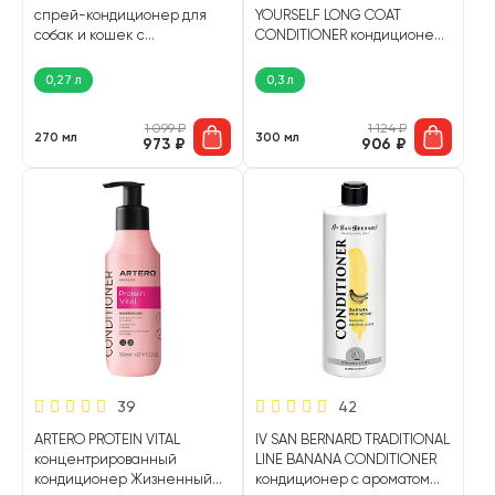
спрей-кондиционер для
YOURSELF LONG COAT
собак и кошек с
CONDITIONER кондиционер
аллантоином для
для собак и кошек с
облегчения расчесывания
длинной шерстью (300 мл)
0,27 л
0,3 л
шерсти АВЗ (270 мл)
1 099
₽
1 124
₽
270 мл
300 мл
973
₽
906
₽
39
42
ARTERO PROTEIN VITAL
IV SAN BERNARD TRADITIONAL
концентрированный
LINE BANANA CONDITIONER
кондиционер Жизненный
кондиционер с ароматом