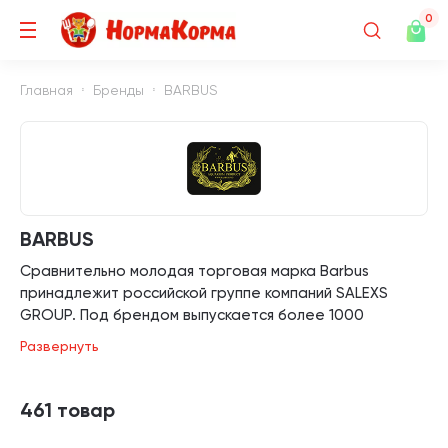
0
Главная
Бренды
BARBUS
BARBUS
Сравнительно молодая торговая марка Barbus
принадлежит российской группе компаний SALEXS
GROUP. Под брендом выпускается более 1000
конкурентоспособных товаров для любительской и
Развернуть
профессиональной аквариумистики.
О торговой марке
461 товар