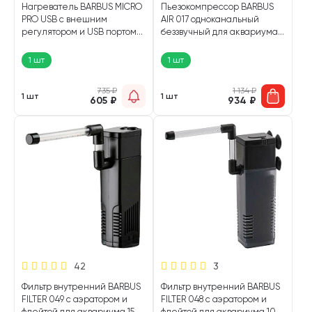
Нагреватель BARBUS MICRO
Пьезокомпрессор BARBUS
PRO USB с внешним
AIR 017 одноканальный
регулятором и USB портом
беззвучный для аквариума
для аквариума 0,5 – 2 л, 5 Вт
до 50 л, 28 л/ч, 1,2 Вт (1 шт)
(1 шт)
1 шт
1 шт
735
₽
1 134
₽
1 шт
1 шт
605
₽
934
₽
42
3
Фильтр внутренний BARBUS
Фильтр внутренний BARBUS
FILTER 049 с аэратором и
FILTER 048 с аэратором и
флейтой для аквариума 150
флейтой для аквариума 100