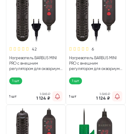
42
6
Нагреватель BARBUS MINI
Нагреватель BARBUS MINI
PRO с внешним
PRO с внешним
регулятором для аквариума
регулятором для аквариума
30 - 60 л, 75 Вт (1 шт)
20 - 40 л, 50 Вт (1 шт)
1 шт
1 шт
1 365
₽
1 365
₽
1 шт
1 шт
1 124
₽
1 124
₽