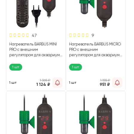
47
9
Нагреватель BARBUS MINI
Нагреватель BARBUS MICRO
PRO с внешним
PRO с внешним
регулятором для аквариума
регулятором для аквариума
10 - 30 л, 35 Вт (1 шт)
25 - 40 л, 50 Вт (1 шт)
1 шт
1 шт
1 365
₽
1 155
₽
1 шт
1 шт
1 124
₽
951
₽