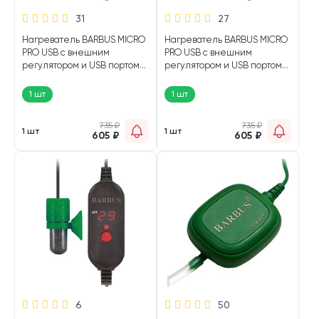
31
27
Нагреватель BARBUS MICRO
Нагреватель BARBUS MICRO
PRO USB с внешним
PRO USB с внешним
регулятором и USB портом
регулятором и USB портом
для аквариума 2 - 5 л, 15 Вт (1
для аквариума 1 – 3 л, 10 Вт
шт)
(1 шт)
1 шт
1 шт
735
₽
735
₽
1 шт
1 шт
605
₽
605
₽
6
50