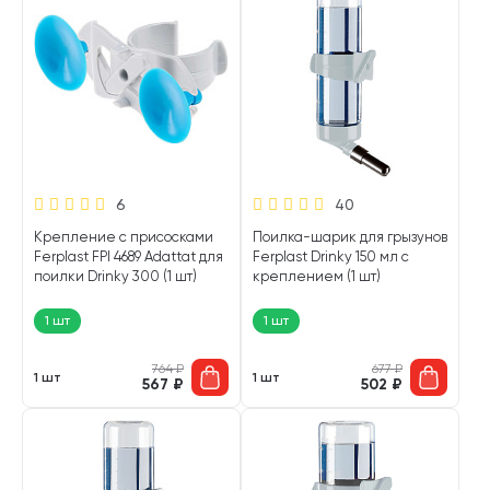
6
40
Крепление с присосками
Поилка-шарик для грызунов
Ferplast FPI 4689 Adattat для
Ferplast Drinky 150 мл с
поилки Drinky 300 (1 шт)
креплением (1 шт)
1 шт
1 шт
764
₽
677
₽
1 шт
1 шт
567
₽
502
₽