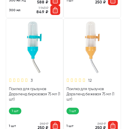
300 мл УЦ
1 шт
588
₽
250
₽
1 143
₽
300 мл
849
₽
3
12
Поилка для грызунов
Поилка для грызунов
Дарэленд бирюзовая 75 мл (1
Дарэленд бежевая 75 мл (1
шт)
шт)
1 шт
1 шт
262
₽
262
₽
1 шт
1 шт
250
₽
250
₽