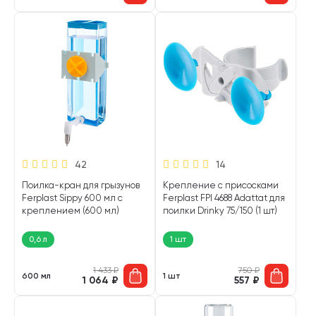
42
14
Поилка-кран для грызунов
Крепление с присосками
Ferplast Sippy 600 мл с
Ferplast FPI 4688 Adattat для
креплением (600 мл)
поилки Drinky 75/150 (1 шт)
0,6 л
1 шт
1 433
₽
750
₽
600 мл
1 шт
1 064
₽
557
₽