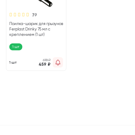
39
Поилка-шарик для грызунов
Ferplast Drinky 75 мл с
креплением (1 шт)
1 шт
618
₽
1 шт
459
₽