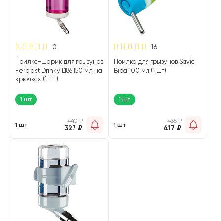
0
16
Поилка-шарик для грызунов
Поилка для грызунов Savic
Ferplast Drinky L186 150 мл на
Biba 100 мл (1 шт)
крючках (1 шт)
1 шт
1 шт
440
₽
435
₽
1 шт
1 шт
327
₽
417
₽