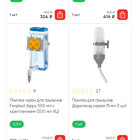
436
₽
561
₽
1 шт
1 шт
324
₽
416
₽
9
27
Поилка-кран для грызунов
Поилка для грызунов
Ferplast Sippy 300 мл с
Дарэленд серая 75 мл (1 шт)
креплением (300 мл УЦ)
0,3 л
1 шт
1 143
₽
262
₽