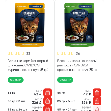
33
36
Влажный корм (консервы)
Влажный корм (консервы)
для кошек CANDYCAT
для кошек CANDYCAT
курица в желе пауч (85 гр)
кролик в желе пауч (85 гр)
0,085 кг
0,085 кг
52
₽
52
₽
85 гр
85 гр
42
₽
42
₽
416
₽
416
₽
85 гр х 8 шт
85 гр х 8 шт
326
₽
326
₽
1 248
₽
1 248
₽
85 гр х 24 шт
85 гр х 24 шт