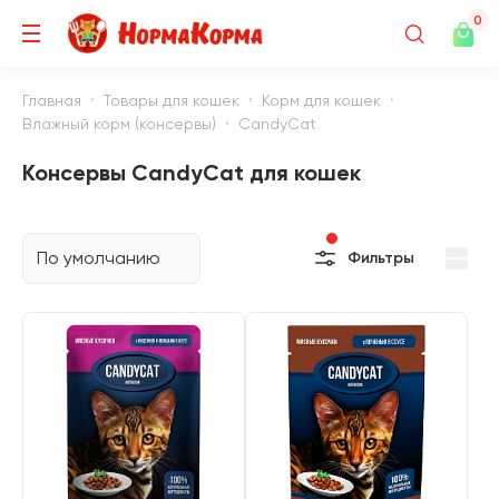
0
Главная
Товары для кошек
Корм для кошек
Влажный корм (консервы)
CandyCat
Консервы CandyCat для кошек
По умолчанию
Фильтры