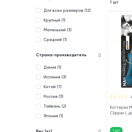
1 шт
Для всех размеров (
12
)
Крупный (
1
)
Маленький (
3
)
Средний (
1
)
Страна-производитель
Дания (
1
)
Испания (
3
)
Китай (
7
)
Россия (
3
)
Тайвань (
2
)
Когтерез M
Clipper L д
Япония (
1
)
1 шт
Вес (кг)