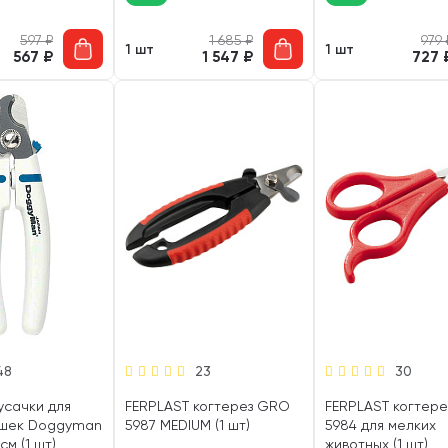
597
₽
1 685
₽
979
1 шт
1 шт
567
₽
1 547
₽
727
48
23
30
усачки для
FERPLAST когтерез GRO
FERPLAST когтер
ошек Doggyman
5987 MEDIUM (1 шт)
5984 для мелких
см (1 шт)
животных (1 шт)