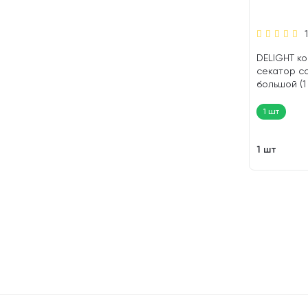
DELIGHT ко
секатор с
большой (1
1 шт
1 шт