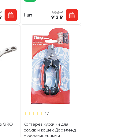
₽
968
₽
1 шт
₽
912
₽
17
ез GRO
Когтерез кусачки для
собак и кошек Дарэленд
с обрезиненными