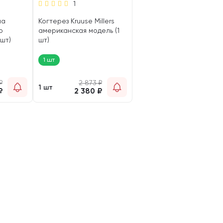
1
на
Когтерез Kruuse Millers
р
американская модель (1
 шт)
шт)
1 шт
₽
2 873
₽
1 шт
₽
2 380
₽