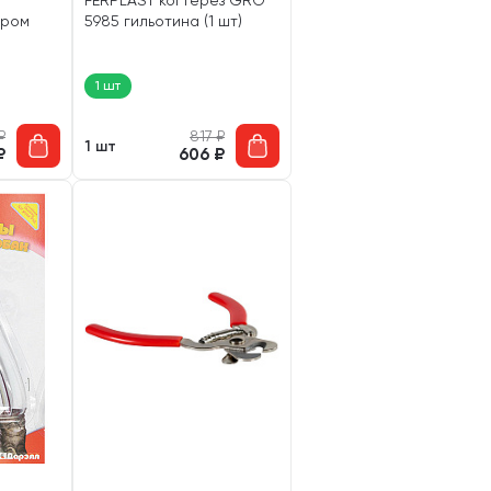
FERPLAST когтерез GRO
ором
5985 гильотина (1 шт)
1 шт
₽
817
₽
1 шт
₽
606
₽