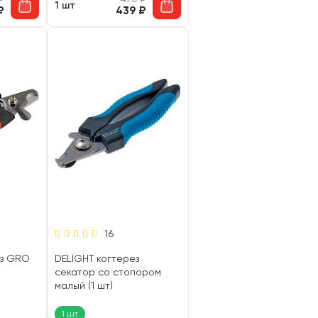
1 шт
₽
439
₽
16
ез GRO
DELIGHT когтерез
секатор со стопором
малый (1 шт)
1 шт