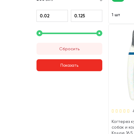
1 шт
Сбросить
Когтерез к
собак и к
Kruuse 16,5 