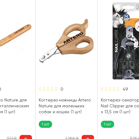
0
0
49
ro Nature для
Когтерез ножницы Artero
Когтерез-секато
металлическим
Nature для маленьких
Nail Clipper для с
 (1 шт)
собак и кошек (1 шт)
x 13,5 см (1 шт)
1 шт
1 шт
921
₽
1 188
₽
325