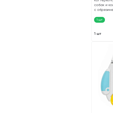
Когтерез к
собак и к
с обрезин
ручками ср
1 шт
1 шт