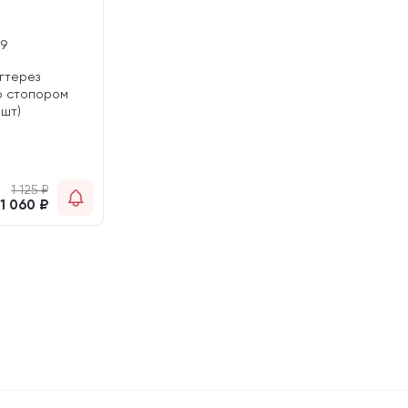
19
гтерез
о стопором
 шт)
1 125
₽
1 060
₽