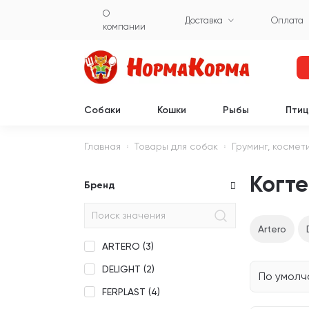
О
Доставка
Оплата
компании
Собаки
Кошки
Рыбы
Пти
Главная
Товары для собак
Груминг, космет
Когте
Бренд
Artero
ARTERO (
3
)
DELIGHT (
2
)
По умол
FERPLAST (
4
)