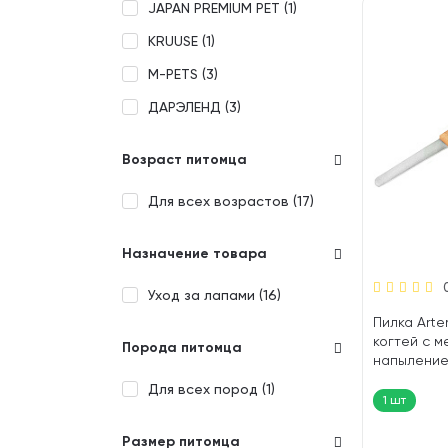
JAPAN PREMIUM PET (
1
)
KRUUSE (
1
)
M-PETS (
3
)
ДАРЭЛЕНД (
3
)
Возраст питомца
Для всех возрастов (
17
)
Назначение товара
Уход за лапами (
16
)
Пилка Arte
когтей с 
Порода питомца
напылением
Для всех пород (
1
)
1 шт
Размер питомца