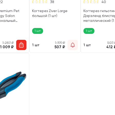
22
38
40
Premium Pet
Когтерез Ziver Large
Когтерез гильоти
gy Salon
большой (1 шт)
Дарэленд блисте
ональный
металлический (1
телем (1 шт)
1 шт
1 шт
1 287
₽
1 199
₽
507
1 шт
1 шт
1 009
₽
507
₽
412