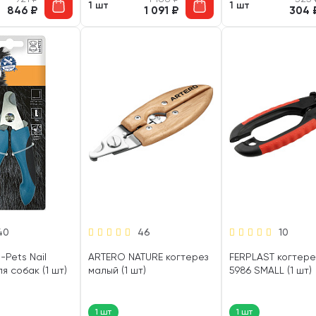
1 шт
1 шт
846
₽
1 091
₽
304
40
46
10
-Pets Nail
ARTERO NATURE когтерез
FERPLAST когтер
ля собак (1 шт)
малый (1 шт)
5986 SMALL (1 шт)
1 шт
1 шт