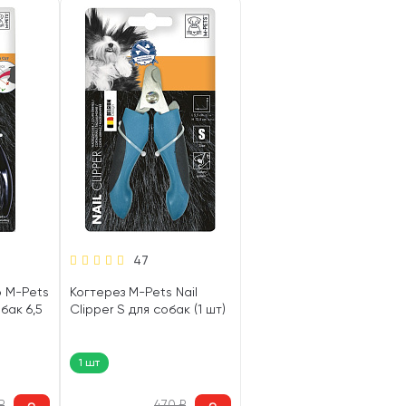
47
р M-Pets
Когтерез M-Pets Nail
обак 6,5
Clipper S для собак (1 шт)
1 шт
₽
470
₽