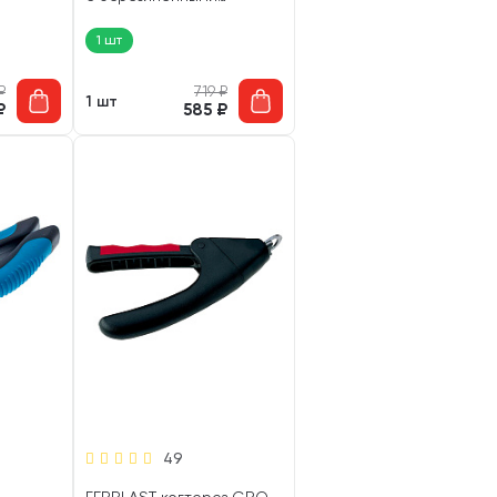
ручками большие (1 шт)
1 шт
₽
719
₽
1 шт
₽
585
₽
49