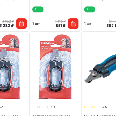
1 шт
1 шт
3 962
₽
1 146
₽
514
1 шт
1 шт
3 282
₽
851
₽
382
32
30
44