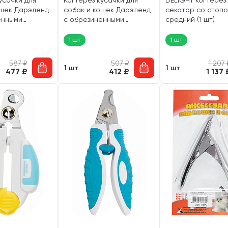
усачки для
Когтерез кусачки для
DELIGHT когтерез
ошек Дарэленд
собак и кошек Дарэленд
секатор со стоп
енными
с обрезиненными
средний (1 шт)
едние (1 шт)
ручками малые (1 шт)
1 шт
1 шт
587
₽
507
₽
1 207
1 шт
1 шт
477
₽
412
₽
1 137