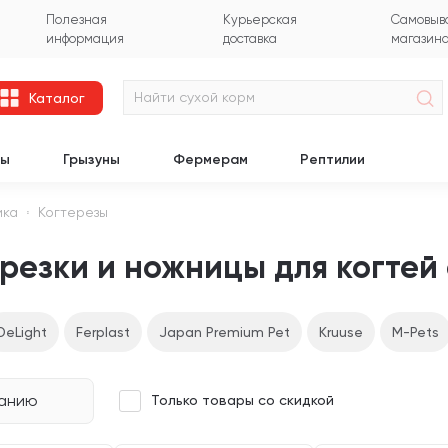
Полезная
Курьерская
Самовыво
информация
доставка
магазин
Каталог
цы
Грызуны
Фермерам
Рептилии
ика
Когтерезы
резки и ножницы для когтей
DeLight
Ferplast
Japan Premium Pet
Kruuse
M-Pets
чанию
Только товары со скидкой