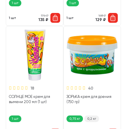
1 шт
1 шт
176
₽
168
₽
1 шт
1 шт
135
₽
129
₽
18
40
СОЛНЦЕ МОЕ крем для
ЗОРЬКА крем для доения
вымени 200 мл (1 шт)
(750 гр)
1 шт
0,75 кг
0,2 кг