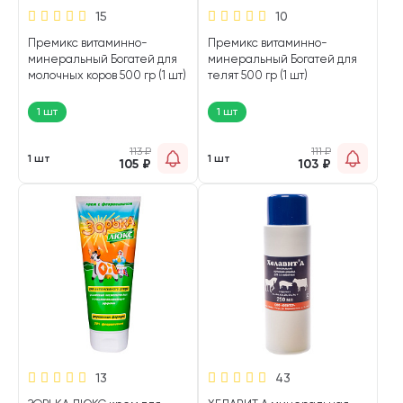
15
10
Премикс витаминно-
Премикс витаминно-
минеральный Богатей для
минеральный Богатей для
молочных коров 500 гр (1 шт)
телят 500 гр (1 шт)
1 шт
1 шт
113
₽
111
₽
1 шт
1 шт
105
₽
103
₽
13
43