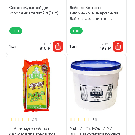
Соска с бутылкой для
Добавка белково-
кормления телят 2 л (1 шт)
витаминно-минеральная
Добрый Селянин для
крупного рогатого скота 1,7
кг (1 шт)
1 шт
1 шт
851
₽
206
₽
1 шт
1 шт
810
₽
192
₽
49
30
Рыбная мука добавка
МАГНИЯ СУЛЬФАТ 7-МИ
белковая для всех видов
ВОДНЫЙ кормовая добавка