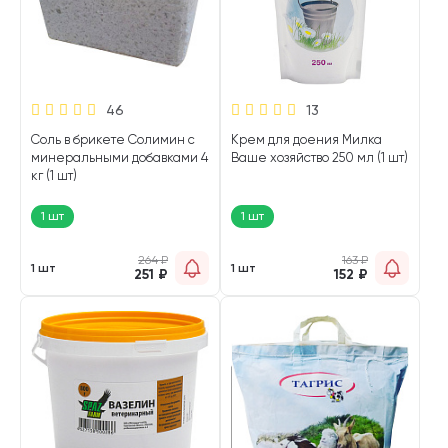
46
13
Соль в брикете Солимин с
Крем для доения Милка
минеральными добавками 4
Ваше хозяйство 250 мл (1 шт)
кг (1 шт)
1 шт
1 шт
264
₽
163
₽
1 шт
1 шт
251
₽
152
₽