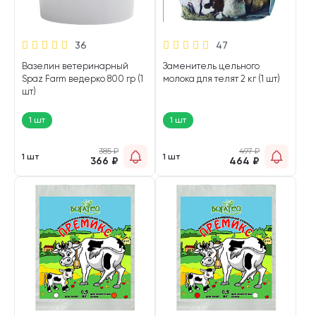
36
47
Вазелин ветеринарный
Заменитель цельного
Spaz Farm ведерко 800 гр (1
молока для телят 2 кг (1 шт)
шт)
1 шт
1 шт
385
₽
497
₽
1 шт
1 шт
366
₽
464
₽