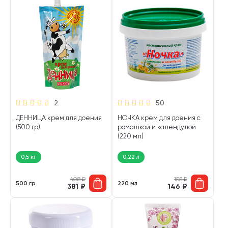
2
50
ДЕННИЦА крем для доения
НОЧКА крем для доения с
(500 гр)
ромашкой и календулой
(220 мл)
0,5 кг
0,22 л
408
₽
155
₽
500 гр
220 мл
381
₽
146
₽