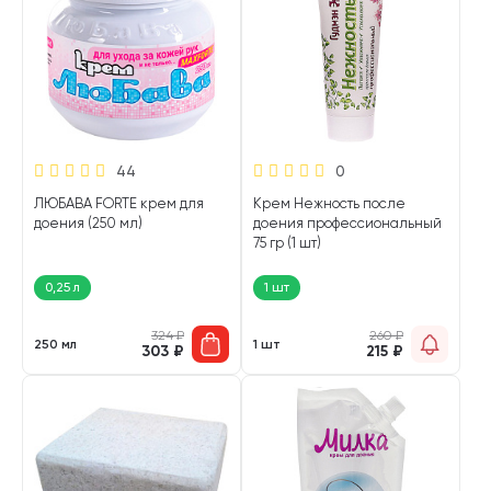
44
0
ЛЮБАВА FORTE крем для
Крем Нежность после
доения (250 мл)
доения профессиональный
75 гр (1 шт)
0,25 л
1 шт
324
₽
260
₽
250 мл
1 шт
303
₽
215
₽