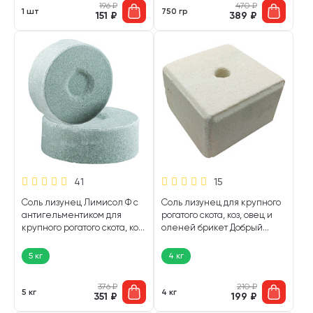
196
₽
470
₽
1 шт
750 гр
151
₽
389
₽
41
15
Соль лизунец Лимисол Ф с
Соль лизунец для крупного
антигельментиком для
рогатого скота, коз, овец и
крупного рогатого скота, коз,
оленей брикет Добрый
овец и оленей брикет
Селянин (4 кг)
Добрый Селянин (5 кг)
5 кг
4 кг
376
₽
210
₽
5 кг
4 кг
351
₽
199
₽