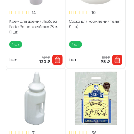
14
10
Крем для доения Любава
Соска для кормления телят
Forte Ваше хозяйство 75 мл
(1 шт)
(1 шт)
1 шт
1 шт
129
₽
103
₽
1 шт
1 шт
120
₽
98
₽
31
36