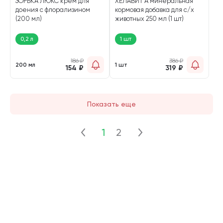
ЗОРЬКА ЛЮКС крем для
ХЕЛАВИТ А минеральная
доения с флорализином
кормовая добавка для с/х
(200 мл)
животных 250 мл (1 шт)
0,2 л
1 шт
186
₽
386
₽
200 мл
1 шт
154
₽
319
₽
Показать еще
1
2