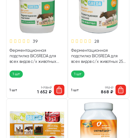
39
28
Ферментационная
Ферментационная
подстилка BIOSREDA для
подстилка BIOSREDA для
всех видов с/х животных
всех видов с/х животных 250
500 гр (1 шт)
гр (1 шт)
1 шт
1 шт
1 736
₽
912
₽
1 шт
1 шт
1 652
₽
868
₽