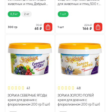
животных и птиц Добрый
для животных и птиц 500 гр
Селянин (300 гр)
(1 шт)
0,3 кг
2 кг
1 шт
70
₽
224
₽
300 гр
1 шт
65
₽
166
₽
41
48
ЗОРЬКА СЕВЕРНЫЕ ЯГОДЫ
ЗОРЬКА ЗОЛОТО ПОЛЕЙ
крем для доения с
крем для доения с
флорализином 200 гр (1 шт)
флорализином 200 гр (1 шт)