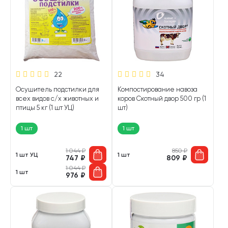
22
34
Осушитель подстилки для
Компостирование навоза
всех видов с/х животных и
коров Скотный двор 500 гр (1
птицы 5 кг (1 шт УЦ)
шт)
1 шт
1 шт
1 044
₽
850
₽
1 шт УЦ
1 шт
747
₽
809
₽
1 044
₽
1 шт
976
₽