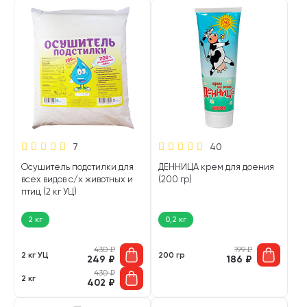
7
40
Осушитель подстилки для
ДЕННИЦА крем для доения
всех видов с/х животных и
(200 гр)
птиц (2 кг УЦ)
2 кг
0,2 кг
430
₽
199
₽
2 кг УЦ
200 гр
249
₽
186
₽
430
₽
2 кг
402
₽