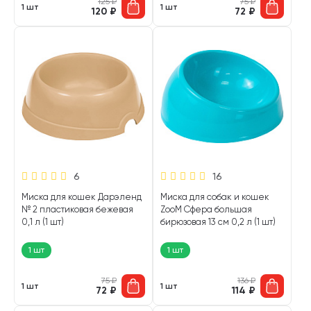
125
₽
75
₽
1 шт
1 шт
120
₽
72
₽
6
16
Миска для кошек Дарэленд
Миска для собак и кошек
№ 2 пластиковая бежевая
ZooM Сфера большая
0,1 л (1 шт)
бирюзовая 13 см 0,2 л (1 шт)
1 шт
1 шт
75
₽
136
₽
1 шт
1 шт
72
₽
114
₽