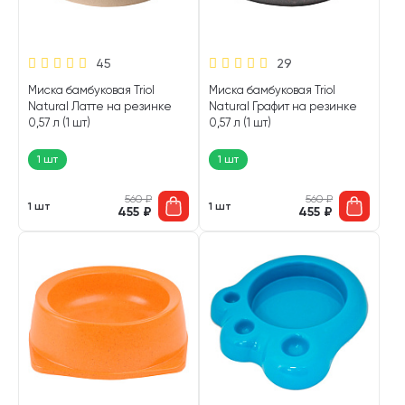
45
29
Миска бамбуковая Triol
Миска бамбуковая Triol
Natural Латте на резинке
Natural Графит на резинке
0,57 л (1 шт)
0,57 л (1 шт)
1 шт
1 шт
560
₽
560
₽
1 шт
1 шт
455
₽
455
₽