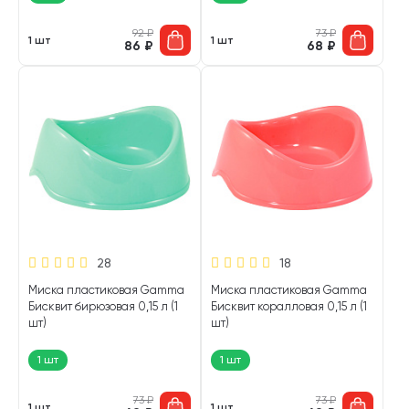
92
₽
73
₽
1 шт
1 шт
86
₽
68
₽
28
18
Миска пластиковая Gamma
Миска пластиковая Gamma
Бисквит бирюзовая 0,15 л (1
Бисквит коралловая 0,15 л (1
шт)
шт)
1 шт
1 шт
73
₽
73
₽
1 шт
1 шт