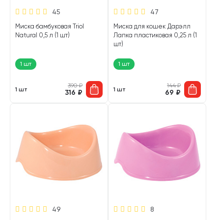
45
47
Миска бамбуковая Triol
Миска для кошек Дарэлл
Natural 0,5 л (1 шт)
Лапка пластиковая 0,25 л (1
шт)
1 шт
1 шт
390
₽
144
₽
1 шт
1 шт
316
₽
69
₽
49
8