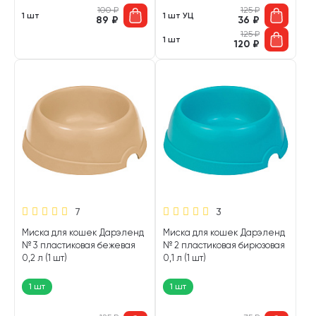
100
₽
125
₽
1 шт
1 шт УЦ
89
₽
36
₽
125
₽
1 шт
120
₽
7
3
Миска для кошек Дарэленд
Миска для кошек Дарэленд
№ 3 пластиковая бежевая
№ 2 пластиковая бирюзовая
0,2 л (1 шт)
0,1 л (1 шт)
1 шт
1 шт