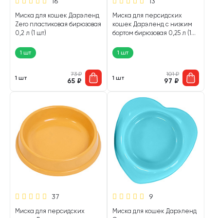
16
13
Миска для кошек Дарэленд
Миска для персидских
Zero пластиковая бирюзовая
кошек Дарэленд с низким
0,2 л (1 шт)
бортом бирюзовая 0,25 л (1
шт)
1 шт
1 шт
73
₽
101
₽
1 шт
1 шт
65
₽
97
₽
37
9
Миска для персидских
Миска для кошек Дарэленд