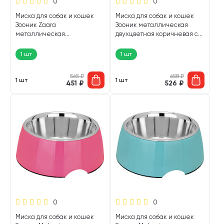
0
0
Миска для собак и кошек
Миска для собак и кошек
Зооник Zaara
Зооник металлическая
металлическая
двухцветная коричневая с
противоскользящая черная
резинкой 0,7 л (1 шт)
медь 0,45 л (1 шт)
1 шт
1 шт
565
₽
658
₽
1 шт
1 шт
451
₽
526
₽
0
0
Миска для собак и кошек
Миска для собак и кошек