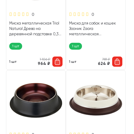
0
0
Миска металлическая Triol
Миска для собак и кошек
Natural Древо на
Зооник Zaara
деревянной подставке 0,33
металлическая
л (1 шт)
противоскользящая
деревенская медь 0,85 л (1
1 шт
1 шт
шт)
1 106
₽
781
₽
1 шт
1 шт
964
₽
624
₽