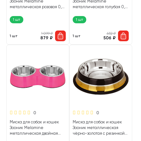
Зооник Melamine
Зооник Melamine
металлическая розовая 0,8
металлическая голубая 0,4
л (1 шт)
л (1 шт)
1 шт
1 шт
1 099
₽
632
₽
1 шт
1 шт
879
₽
506
₽
0
0
Миска для собак и кошек
Миска для собак и кошек
Зооник Melamine
Зооник металлическая
металлическая двойная
чёрно-золотая с резинкой
розовая 2 х 0,4 л (1 шт)
0,85 л (1 шт)