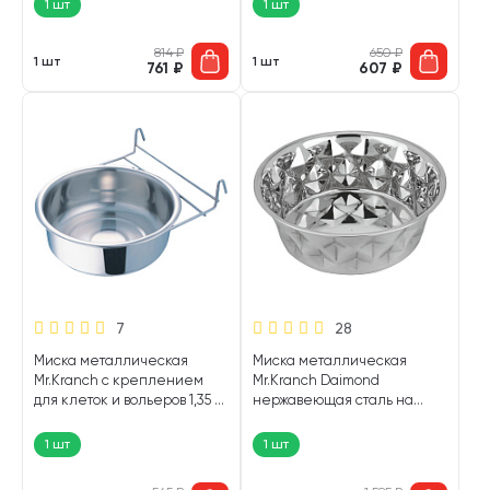
1 шт
1 шт
814
₽
650
₽
1 шт
1 шт
761
₽
607
₽
7
28
Миска металлическая
Миска металлическая
Mr.Kranch с креплением
Mr.Kranch Daimond
для клеток и вольеров 1,35 л
нержавеющая сталь на
(1 шт)
резинке 2,7 л (1 шт)
1 шт
1 шт