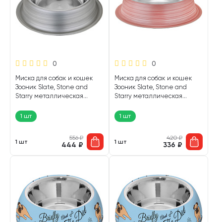
0
0
Миска для собак и кошек
Миска для собак и кошек
Зооник Slate, Stone and
Зооник Slate, Stone and
Starry металлическая
Starry металлическая
противоскользящая шифер
противоскользящая розовая
0,45 л (1 шт)
0,25 л (1 шт)
1 шт
1 шт
556
₽
420
₽
1 шт
1 шт
444
₽
336
₽