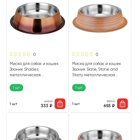
0
0
Миска для собак и кошек
Миска для собак и кошек
Зооник Shades
Зооник Slate, Stone and
металлическая
Starry металлическая
противоскользящая
противоскользящая тик 0,85
ржавчина 0,25 л (1 шт)
л (1 шт)
1 шт
1 шт
416
₽
819
₽
1 шт
1 шт
333
₽
655
₽