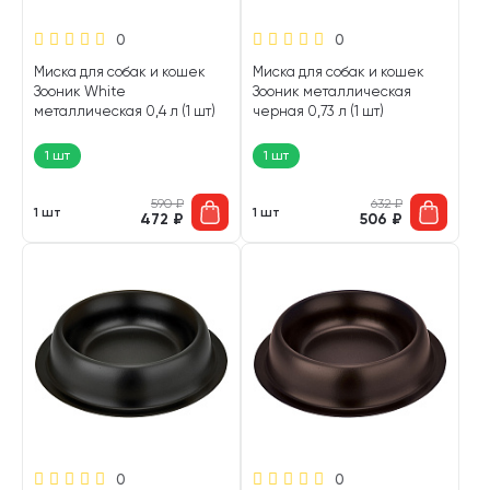
0
0
Миска для собак и кошек
Миска для собак и кошек
Зооник White
Зооник металлическая
металлическая 0,4 л (1 шт)
черная 0,73 л (1 шт)
1 шт
1 шт
590
₽
632
₽
1 шт
1 шт
472
₽
506
₽
0
0