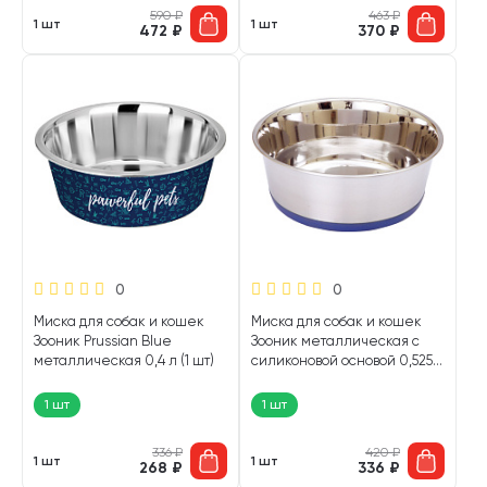
590
₽
463
₽
1 шт
1 шт
472
₽
370
₽
0
0
Миска для собак и кошек
Миска для собак и кошек
Зооник Prussian Blue
Зооник металлическая с
металлическая 0,4 л (1 шт)
силиконовой основой 0,525 л
(1 шт)
1 шт
1 шт
336
₽
420
₽
1 шт
1 шт
268
₽
336
₽