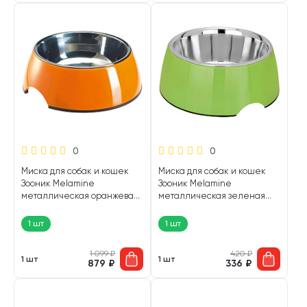
0
0
Миска для собак и кошек
Миска для собак и кошек
Зооник Melamine
Зооник Melamine
металлическая оранжевая
металлическая зеленая
0,8 л (1 шт)
0,21 л (1 шт)
1 шт
1 шт
1 099
₽
420
₽
1 шт
1 шт
879
₽
336
₽