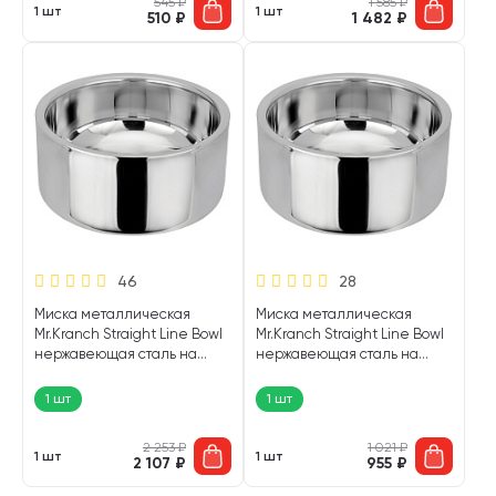
545
₽
1 585
₽
1 шт
1 шт
510
₽
1 482
₽
46
28
Миска металлическая
Миска металлическая
Mr.Kranch Straight Line Bowl
Mr.Kranch Straight Line Bowl
нержавеющая сталь на
нержавеющая сталь на
резинке 0,7 л (1 шт)
резинке 0,35 л (1 шт)
1 шт
1 шт
2 253
₽
1 021
₽
1 шт
1 шт
2 107
₽
955
₽