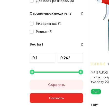
Для всех размеров (
4
)
Страна-производитель
Нидерланды (
1
)
Россия (
7
)
Вес (кг)
MR.BRUNO 
собак при
туалету 20
Сбросить
1 шт
1 шт