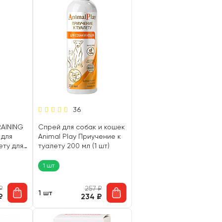
36
RAINING
Спрей для собак и кошек
 для
Animal Play Приучение к
ету для
туалету 200 мл (1 шт)
т)
1 шт
₽
257
₽
1 шт
₽
234
₽