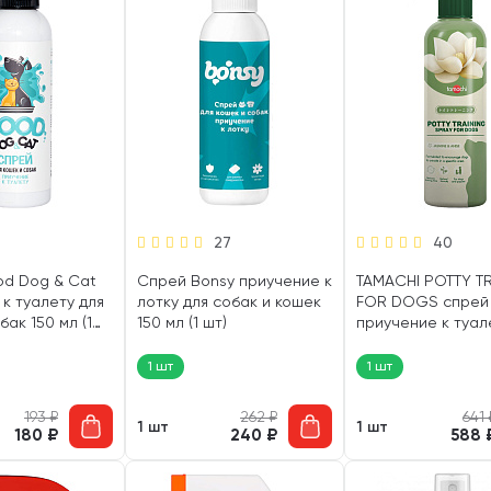
27
40
d Dog & Cat
Спрей Bonsy приучение к
TAMACHI POTTY T
к туалету для
лотку для собак и кошек
FOR DOGS спрей
бак 150 мл (1
150 мл (1 шт)
приучение к туал
собак 200 мл (1 ш
1 шт
1 шт
193
₽
262
₽
641
1 шт
1 шт
180
₽
240
₽
588