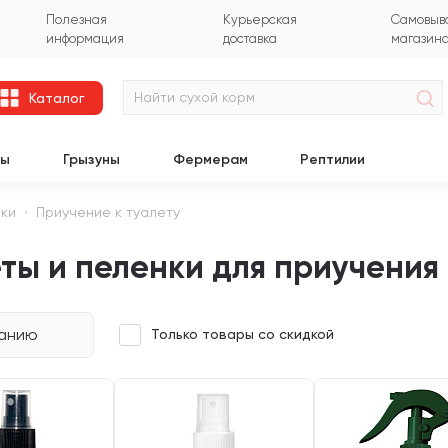
Полезная
Курьерская
Самовыво
информация
доставка
магазин
Каталог
цы
Грызуны
Фермерам
Рептилии
нки
Приучение к туалету
ты и пеленки для приучения 
чанию
Только товары со скидкой