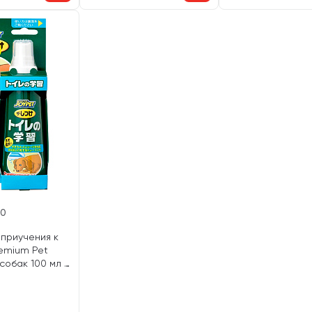
10
 приучения к
remium Pet
собак 100 мл (1