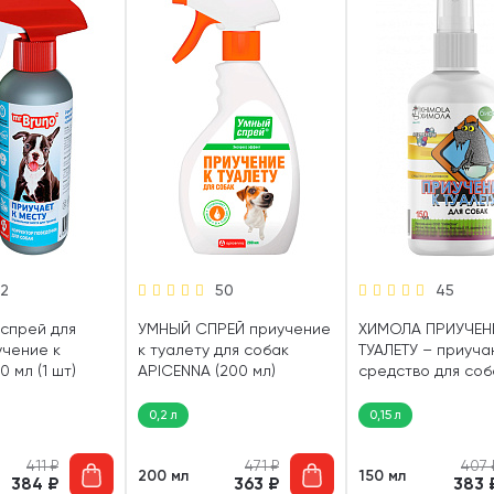
12
50
45
спрей для
УМНЫЙ СПРЕЙ приучение
ХИМОЛА ПРИУЧЕН
учение к
к туалету для собак
ТУАЛЕТУ – приуч
0 мл (1 шт)
APICENNA (200 мл)
средство для соб
мл)
0,2 л
0,15 л
411
₽
471
₽
407
200 мл
150 мл
384
₽
363
₽
383