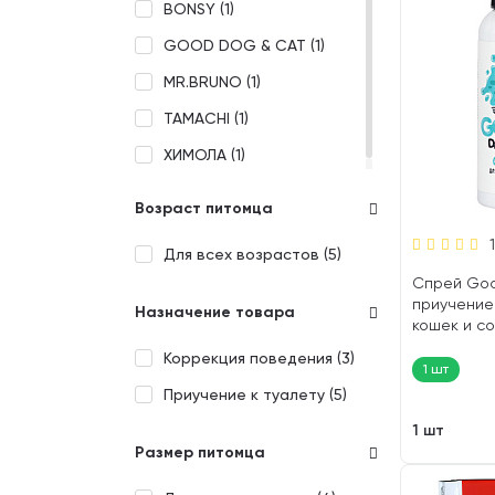
BONSY (
1
)
GOOD DOG & CAT (
1
)
MR.BRUNO (
1
)
TAMACHI (
1
)
ХИМОЛА (
1
)
Возраст питомца
1
Для всех возрастов (
5
)
Спрей Goo
приучение 
Назначение товара
кошек и со
шт)
Коррекция поведения (
3
)
1 шт
Приучение к туалету (
5
)
1 шт
Размер питомца