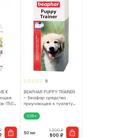
8
ИЕ К
BEAPHAR PUPPY TRAINER
ающее
– Беафар средство
ак (150
приучающее к туалету
для щенков (50 мл)
0,05 л
₽
1 300
₽
50 мл
₽
800
₽