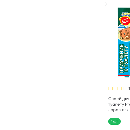
Спрей для
туалету P
Japan для 
шт)
1 шт