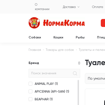
О
Доставка
Оплата
компании
Собаки
Кошки
Рыбы
Пти
Главная
Товары для собак
Туалеты и пеле
Туале
Бренд
По умол
ANIMAL PLAY (
1
)
APICENNA (API-SAN) (
1
)
BEAPHAR (
1
)