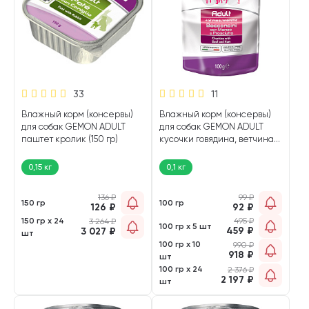
33
11
Влажный корм (консервы)
Влажный корм (консервы)
для собак GEMON ADULT
для собак GEMON ADULT
паштет кролик (150 гр)
кусочки говядина, ветчина
(100 гр)
0,15 кг
0,1 кг
136
₽
99
₽
150 гр
100 гр
126
₽
92
₽
150 гр х 24
495
₽
3 264
₽
100 гр х 5 шт
459
₽
3 027
₽
шт
100 гр х 10
990
₽
918
₽
шт
100 гр х 24
2 376
₽
2 197
₽
шт