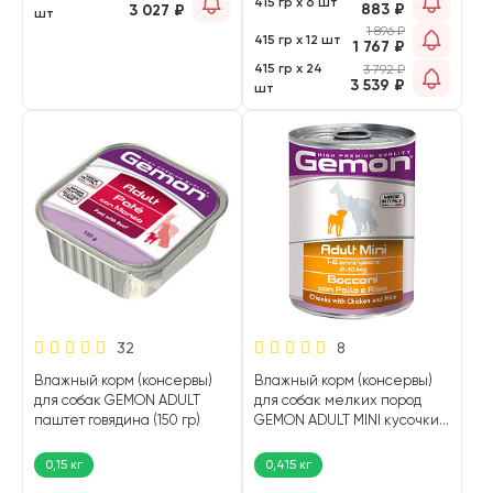
415 гр х 6 шт
883
₽
3 027
₽
шт
1 896
₽
415 гр х 12 шт
1 767
₽
415 гр х 24
3 792
₽
3 539
₽
шт
32
8
Влажный корм (консервы)
Влажный корм (консервы)
для собак GEMON ADULT
для собак мелких пород
паштет говядина (150 гр)
GEMON ADULT MINI кусочки
курица, рис (415 гр)
0,15 кг
0,415 кг