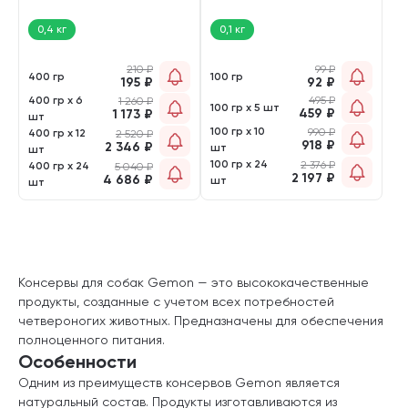
(400 гр)
0,4 кг
0,1 кг
210
₽
99
₽
400 гр
100 гр
195
₽
92
₽
400 гр х 6
495
₽
1 260
₽
100 гр х 5 шт
459
₽
1 173
₽
шт
100 гр х 10
990
₽
400 гр х 12
2 520
₽
918
₽
2 346
₽
шт
шт
100 гр х 24
2 376
₽
400 гр х 24
5 040
₽
2 197
₽
4 686
₽
шт
шт
Консервы для собак Gemon — это высококачественные
продукты, созданные с учетом всех потребностей
четвероногих животных. Предназначены для обеспечения
полноценного питания.
Особенности
Одним из преимуществ консервов Gemon является
натуральный состав. Продукты изготавливаются из