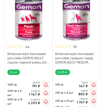
44
35
Влажный корм (консервы)
Влажный корм (консервы)
для собак GEMON ADULT
для собак средних пород
паштет говяжий рубец (400
GEMON ADULT MEDIUM
гр)
кусочки говядина, печень
(415 гр)
0,4 кг
0,415 кг
205
₽
158
₽
400 гр
415 гр
191
₽
147
₽
400 гр х 6
948
₽
1 230
₽
415 гр х 6 шт
883
₽
1 147
₽
шт
1 896
₽
400 гр х 12
2 460
₽
415 гр х 12 шт
1 767
₽
2 293
₽
шт
415 гр х 24