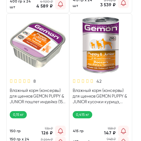
3 792
₽
400 гр х 24
4 920
₽
3 539
₽
4 589
₽
шт
шт
8
42
Влажный корм (консервы)
Влажный корм (консервы)
для щенков GEMON PUPPY &
для щенков GEMON PUPPY &
JUNIOR паштет индейка (150
JUNIOR кусочки курица,
гр)
индейка (415 гр)
0,15 кг
0,415 кг
136
₽
158
₽
150 гр
415 гр
126
₽
147
₽
150 гр х 24
948
₽
3 264
₽