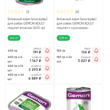
12
20
Влажный корм (консервы)
Влажный корм (консервы)
для собак GEMON ADULT
для собак GEMON ADULT
паштет ягненок (400 гр)
паштет с кусочками
индейки (150 гр)
0,4 кг
0,15 кг
205
₽
136
₽
400 гр
150 гр
191
₽
126
₽
400 гр х 6
150 гр х 24
1 230
₽
3 264
₽
1 147
₽
3 027
₽
шт
шт
400 гр х 12
2 460
₽
2 293
₽
шт
400 гр х 24
4 920
₽
4 589
₽
шт