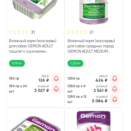
31
21
Влажный корм (консервы)
Влажный корм (консервы)
для собак GEMON ADULT
для собак средних пород
паштет с кусочками
GEMON ADULT MEDIUM
ягненка (150 гр)
кусочки ягненок, рис (1250
гр)
0,15 кг
1,25 кг
136
₽
454
₽
150 гр
1250 гр
126
₽
424
₽
150 гр х 24
1250 гр х 6
3 264
₽
2 724
₽
3 027
₽
2 541
₽
шт
шт
1250 гр х 12
5 448
₽
5 084
₽
шт