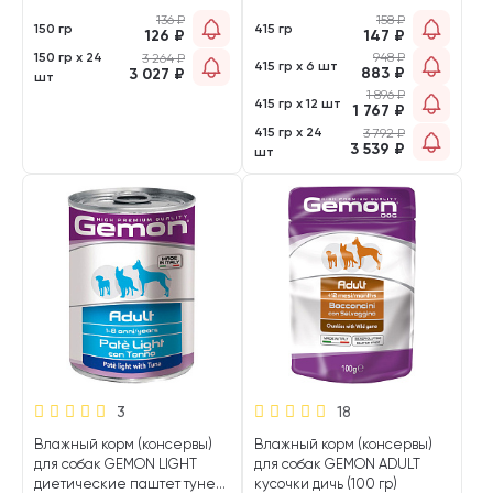
136
₽
158
₽
150 гр
415 гр
126
₽
147
₽
150 гр х 24
948
₽
3 264
₽
415 гр х 6 шт
883
₽
3 027
₽
шт
1 896
₽
415 гр х 12 шт
1 767
₽
415 гр х 24
3 792
₽
3 539
₽
шт
3
18
Влажный корм (консервы)
Влажный корм (консервы)
для собак GEMON LIGHT
для собак GEMON ADULT
диетические паштет тунец
кусочки дичь (100 гр)