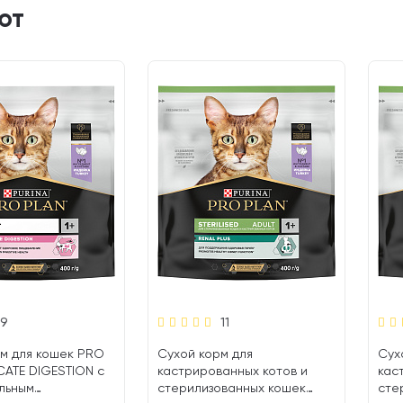
ют
9
11
м для кошек PRO
Сухой корм для
Сух
CATE DIGESTION с
кастрированных котов и
кас
льным
стерилизованных кошек
сте