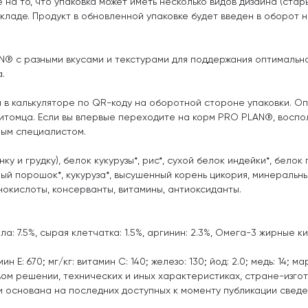
а то, что упаковка может иметь несколько видов дизайна (стар
складе. Продукт в обновленной упаковке будет введен в оборот 
N® с разными вкусами и текстурами для поддержания оптимальн
.
в калькуляторе по QR-коду на оборотной стороне упаковки. Оп
 питомца. Если вы впервые переходите на корм PRO PLAN®, воспо
ным специалистом.
ку и грудку), белок кукурузы*, рис*, сухой белок индейки*, белок
ный порошок*, кукуруза*, высушенный корень цикория, минеральн
нокислоты, консерванты, витамины, антиоксиданты.
ла: 7.5%, сырая клетчатка: 1.5%, аргинин: 2.3%, Омега-3 жирные ки
н E: 670; мг/кг: витамин C: 140; железо: 130; йод: 2.0; медь: 14; мар
ом решении, технических и иных характеристиках, стране-изго
 основана на последних доступных к моменту публикации сведе