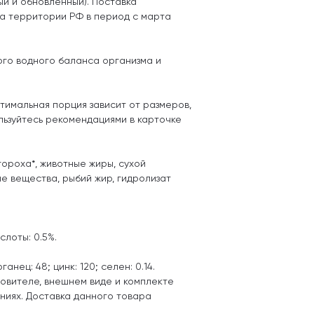
ый и обновленный). Поставка
на территории РФ в период с марта
ого водного баланса организма и
тимальная порция зависит от размеров,
льзуйтесь рекомендациями в карточке
 гороха*, животные жиры, сухой
ые вещества, рыбий жир, гидролизат
слоты: 0.5%.
ганец: 48; цинк: 120; селен: 0.14.
товителе, внешнем виде и комплекте
ниях. Доставка данного товара