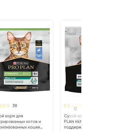
38
36
ой корм для
Сухой корм для кошек PRO
трированных котов и
PLAN RENAL PLUS для
рилизованных кошек
поддержания здоровья