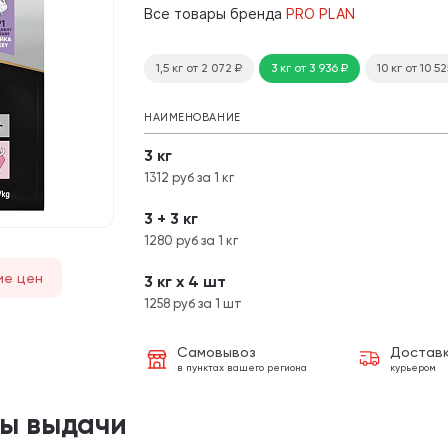
Все товары бренда
PRO PLAN
1,5 кг
от 2 072
₽
3 кг
от 3 936
₽
10 кг
от 10 5
НАИМЕНОВАНИЕ
3 кг
1312 руб за 1 кг
3 + 3 кг
1280 руб за 1 кг
ие цен
3 кг х 4 шт
1258 руб за 1 шт
Самовывоз
Достав
в пунктах вашего региона
курьером
ты выдачи