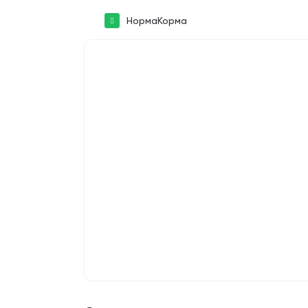
НормаКорма