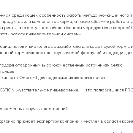
нная среди кошек особенность работы желудочно-кишечного тр
родуктов или компонентов корма, а также сбоями в работе отд
ы рвоты, а его стул нестабилен (запоры чередуются с диареей)
ржать работу пищеварительной системы.
циалистов и диетологов разработала для кошек сухой корм с 
онный корм обладает легкоусвояемой формулой и подходит для
годаря отобранным высококачественным источникам белка
итомцев
 кислоты Омега-3 для поддержания здоровья почек
GESTION (Чувствительное пищеварение) — это полюбившийся PRO 
овременных научных достижений.
Скрябина признаёт экспертизу компании «Нестле» в области кор