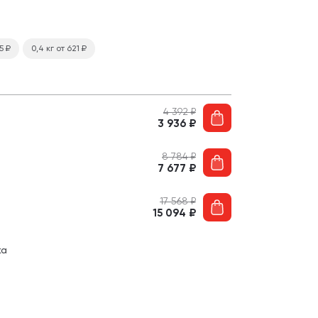
25
₽
0,4 кг
от 621
₽
4 392
₽
3 936
₽
8 784
₽
7 677
₽
17 568
₽
15 094
₽
ка