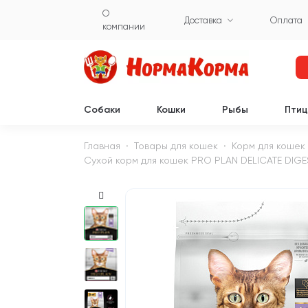
О
Доставка
Оплата
компании
Собаки
Кошки
Рыбы
Пти
Главная
Товары для кошек
Корм для кошек
Сухой корм для кошек PRO PLAN DELICATE DIGE