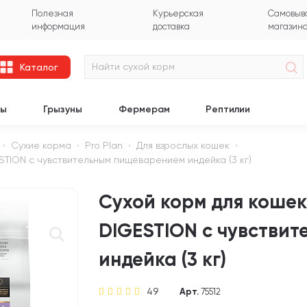
Полезная
Курьерская
Самовыво
информация
доставка
магазин
Каталог
цы
Грызуны
Фермерам
Рептилии
Сухие корма
Pro Plan
Для взрослых кошек
STION с чувствительным пищеварением индейка (3 кг)
Сухой корм для кошек
DIGESTION с чувстви
индейка (3 кг)
49
Арт.
75512