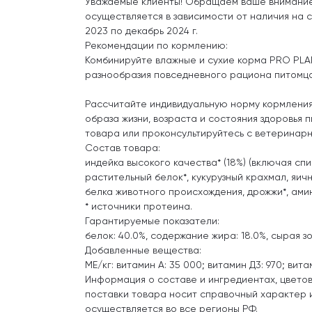
Уважаемые клиенты! Обращаем ваше внимание н
осуществляется в зависимости от наличия на 
2023 по декабрь 2024 г.
Рекомендации по кормлению:
Комбинируйте влажные и сухие корма PRO PLA
разнообразия повседневного рациона питомца
Рассчитайте индивидуальную норму кормления 
образа жизни, возраста и состояния здоровья
товара или проконсультируйтесь с ветеринар
Состав товара:
индейка высокого качества* (18%) (включая спин
растительный белок*, кукурузный крахмал, яич
белка животного происхождения, дрожжи*, ами
* источники протеина.
Гарантируемые показатели:
белок: 40.0%, содержание жира: 18.0%, сырая зо
Добавленные вещества:
МЕ/кг: витамин А: 35 000; витамин Д3: 970; витами
Информация о составе и ингредиентах, цветов
поставки товара носит справочный характер и
осуществляется во все регионы РФ.