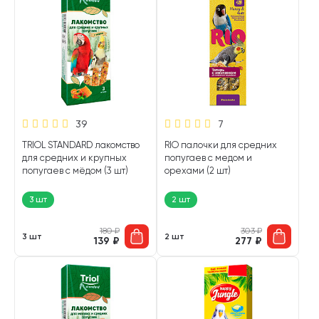
39
7
TRIOL STANDARD лакомство
RIO палочки для средних
для средних и крупных
попугаев с медом и
попугаев с мёдом (3 шт)
орехами (2 шт)
3 шт
2 шт
180
₽
303
₽
3 шт
2 шт
139
₽
277
₽