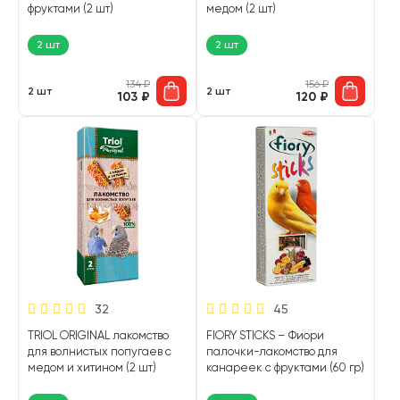
фруктами (2 шт)
медом (2 шт)
2 шт
2 шт
134
₽
156
₽
2 шт
2 шт
103
₽
120
₽
32
45
TRIOL ORIGINAL лакомство
FIORY STICKS – Фиори
для волнистых попугаев с
палочки-лакомство для
медом и хитином (2 шт)
канареек с фруктами (60 гр)