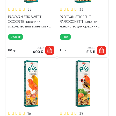
35
33
PADOVAN STIX SWEET
PADOVAN STIX FRUIT
COCORITE палочки-
PARROCCHETTI палочки
лакомство для волнистых
лакомство для средних
попугаев и экзотических
попугаев с фруктами 2 х 50
птиц с медом и яйцом (80 гр)
гр (1 шт)
0,08 кг
1 шт
551
₽
707
₽
80 гр
1 шт
400
₽
513
₽
16
39