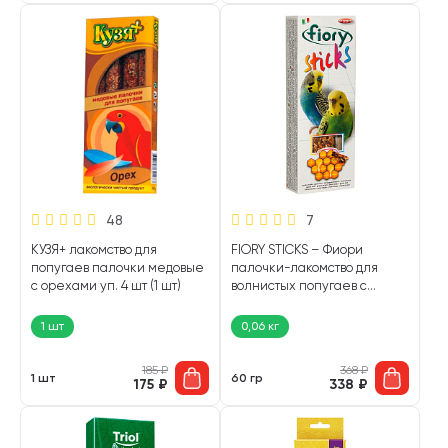
48
7
КУЗЯ+ лакомство для
FIORY STICKS – Фиори
попугаев палочки медовые
палочки-лакомство для
с орехами уп. 4 шт (1 шт)
волнистых попугаев с
медом (60 гр)
1 шт
0,06 кг
185
₽
368
₽
1 шт
60 гр
175
₽
338
₽