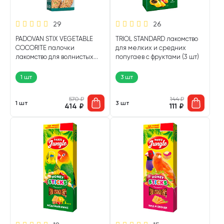
29
26
PADOVAN STIX VEGETABLE
TRIOL STANDARD лакомство
COCORITE палочки
для мелких и средних
лакомство для волнистых
попугаев с фруктами (3 шт)
попугаев с овощами 2 х 40
гр (1 шт)
1 шт
3 шт
570
₽
144
₽
1 шт
3 шт
414
₽
111
₽