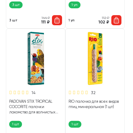
3 шт
1 уп
144
₽
112
₽
3 шт
1 уп
111
₽
102
₽
14
32
PADOVAN STIX TROPICAL
RIO палочка для всех видов
COCORITE палочки
птиц минеральная (1 шт)
лакомство для волнистых
попугаев и экзотических
птиц с тропическими
1 шт
1 шт
фруктами 2 х 40 гр (1 шт)