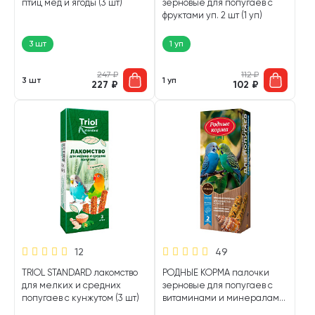
птиц мед и ягоды (3 шт)
зерновые для попугаев с
фруктами уп. 2 шт (1 уп)
3 шт
1 уп
247
₽
112
₽
3 шт
1 уп
227
₽
102
₽
12
49
TRIOL STANDARD лакомство
РОДНЫЕ КОРМА палочки
для мелких и средних
зерновые для попугаев с
попугаев с кунжутом (3 шт)
витаминами и минералами
уп. 2 шт (1 уп)