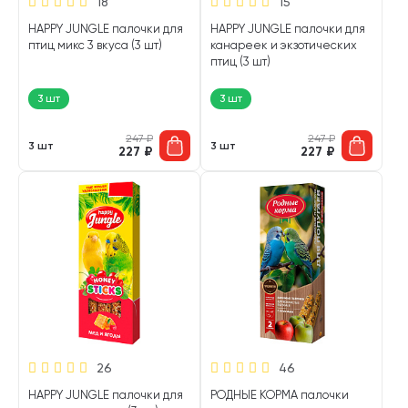
18
15
HAPPY JUNGLE палочки для
HAPPY JUNGLE палочки для
птиц микс 3 вкуса (3 шт)
канареек и экзотических
птиц (3 шт)
3 шт
3 шт
247
₽
247
₽
3 шт
3 шт
227
₽
227
₽
26
46
HAPPY JUNGLE палочки для
РОДНЫЕ КОРМА палочки