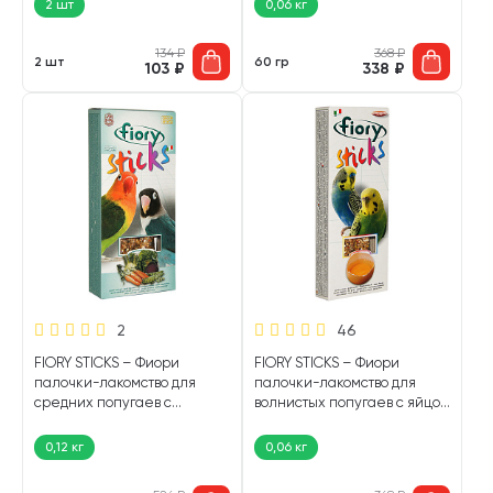
2 шт
0,06 кг
134
₽
368
₽
2 шт
60 гр
103
₽
338
₽
2
46
FIORY STICKS – Фиори
FIORY STICKS – Фиори
палочки-лакомство для
палочки-лакомство для
средних попугаев с
волнистых попугаев с яйцом
овощами (120 гр)
(60 гр)
0,12 кг
0,06 кг