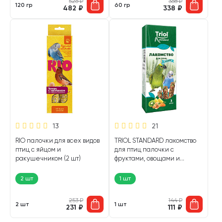
526
₽
368
₽
120 гр
60 гр
482
₽
338
₽
13
21
RIO палочки для всех видов
TRIOL STANDARD лакомство
птиц с яйцом и
для птиц палочки с
ракушечником (2 шт)
фруктами, овощами и
орехами ассорти уп. 3 шт (1
шт)
2 шт
1 шт
253
₽
144
₽
2 шт
1 шт
231
₽
111
₽