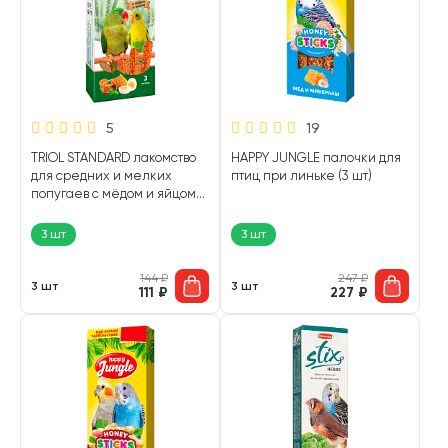
5
19
TRIOL STANDARD лакомство
HAPPY JUNGLE палочки для
для средних и мелких
птиц при линьке (3 шт)
попугаев с мёдом и яйцом
(3 шт)
3 шт
3 шт
144
₽
247
₽
3 шт
3 шт
111
₽
227
₽