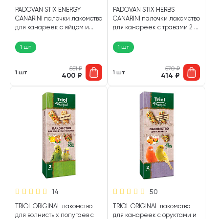
PADOVAN STIX ENERGY
PADOVAN STIX HERBS
CANARINI палочки лакомство
CANARINI палочки лакомство
для канареек с яйцом и
для канареек с травами 2 х
ракушечником 2 х 40 гр (1
40 гр (1 шт)
шт)
1 шт
1 шт
551
₽
570
₽
1 шт
1 шт
400
₽
414
₽
14
50
TRIOL ORIGINAL лакомство
TRIOL ORIGINAL лакомство
для волнистых попугаев с
для канареек с фруктами и