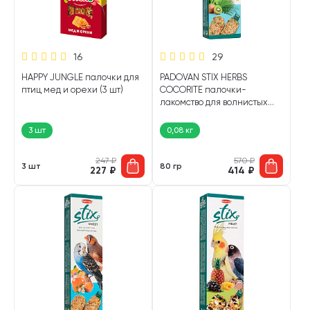
16
29
HAPPY JUNGLE палочки для
PADOVAN STIX HERBS
птиц мед и орехи (3 шт)
COCORITE палочки-
лакомство для волнистых
попугаев и экзотических
птиц с травами (80 гр)
3 шт
0,08 кг
247
₽
570
₽
3 шт
80 гр
227
₽
414
₽