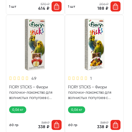
570
₽
206
₽
1 шт
1 шт
414
₽
188
₽
49
1
FIORY STICKS – Фиори
FIORY STICKS – Фиори
палочки-лакомство для
палочки-лакомство для
волнистых попугаев с
волнистых попугаев с
яблоком (60 гр)
фруктами (60 гр)
0,06 кг
0,06 кг
368
₽
368
₽
60 гр
60 гр
338
₽
338
₽