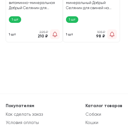
витаминно-минеральная
минеральный Добрый
Добрый Селянин для
Селянин для свиней на
свиней 1,7 кг (1 шт)
откорме 300 гр (1 шт)
1 шт
1 шт
225
₽
105
₽
1 шт
1 шт
210
₽
98
₽
Покупателям
Каталог товаров
Как сделать заказ
Собаки
Условия оплаты
Кошки