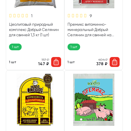
1
9
Цеолитовый природный
Премикс витаминно-
комплекс Добрый Селянин
минеральный Добрый
для свиней 1,3 кг (1 шт)
Селянин для свиней на
откорме 2 кг (1 шт)
1 шт
1 шт
157
₽
404
₽
1 шт
1 шт
147
₽
378
₽