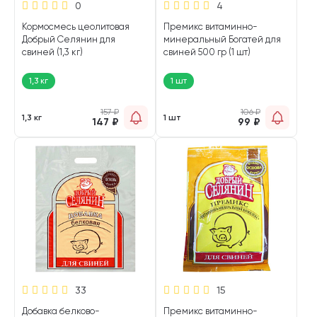
0
4
Кормосмесь цеолитовая
Премикс витаминно-
Добрый Селянин для
минеральный Богатей для
свиней (1,3 кг)
свиней 500 гр (1 шт)
1,3 кг
1 шт
157
₽
106
₽
1,3 кг
1 шт
147
₽
99
₽
33
15
Добавка белково-
Премикс витаминно-