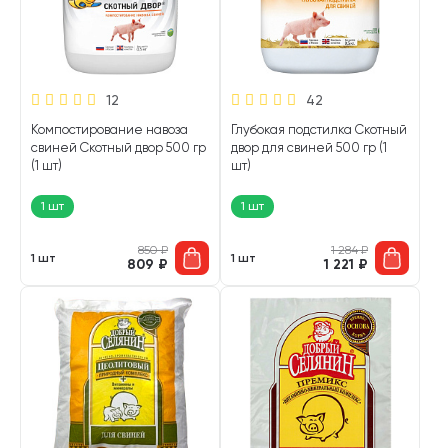
12
42
Компостирование навоза
Глубокая подстилка Скотный
свиней Скотный двор 500 гр
двор для свиней 500 гр (1
(1 шт)
шт)
1 шт
1 шт
850
₽
1 284
₽
1 шт
1 шт
809
₽
1 221
₽