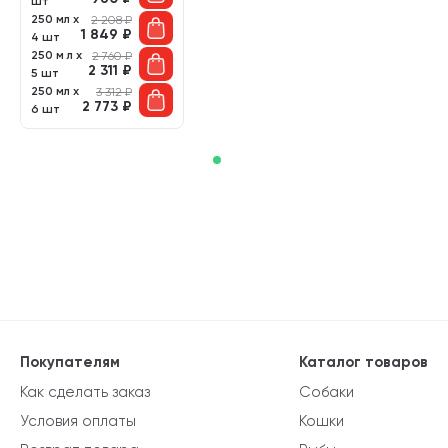
шт
250 мл х
2 208
₽
1 849
₽
4 шт
250 м л х
2 760
₽
2 311
₽
5 шт
250 мл х
3 312
₽
2 773
₽
6 шт
Покупателям
Каталог товаров
Как сделать заказ
Собаки
Условия оплаты
Кошки