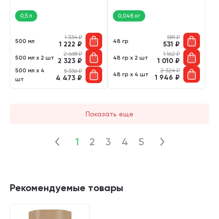
гр)
0,5 л
0,048 кг
1 334
₽
581
₽
500 мл
48 гр
1 222
₽
531
₽
2 668
₽
1 162
₽
500 мл х 2 шт
48 гр х 2 шт
2 323
₽
1 010
₽
500 мл х 4
2 324
₽
5 336
₽
48 гр х 4 шт
1 946
₽
4 473
₽
шт
Показать еще
1
2
3
4
5
Рекомендуемые товары