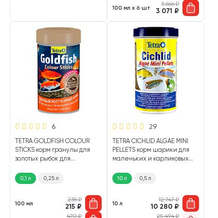
3 666
₽
100 мл х 6 шт
3 071
₽
6
29
TETRA GOLDFISH COLOUR
TETRA CICHLID ALGAE MINI
STICKS корм гранулы для
PELLETS корм шарики для
золотых рыбок для
маленьких и карликовых
усиления окраски (100 мл)
цихлид мелкие шарики (10
л х 2 шт)
0,1 л
0,25 л
10 л
0,5 л
235
₽
12 747
₽
100 мл
10 л
215
₽
10 280
₽
470
₽
25 494
₽