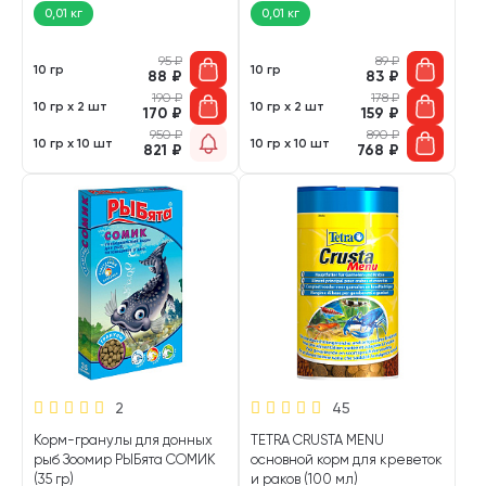
0,01 кг
0,01 кг
95
₽
89
₽
10 гр
10 гр
88
₽
83
₽
190
₽
178
₽
10 гр х 2 шт
10 гр х 2 шт
170
₽
159
₽
950
₽
890
₽
10 гр х 10 шт
10 гр х 10 шт
821
₽
768
₽
2
45
Корм-гранулы для донных
TETRA CRUSTA MENU
рыб Зоомир РЫБята СОМИК
основной корм для креветок
(35 гр)
и раков (100 мл)