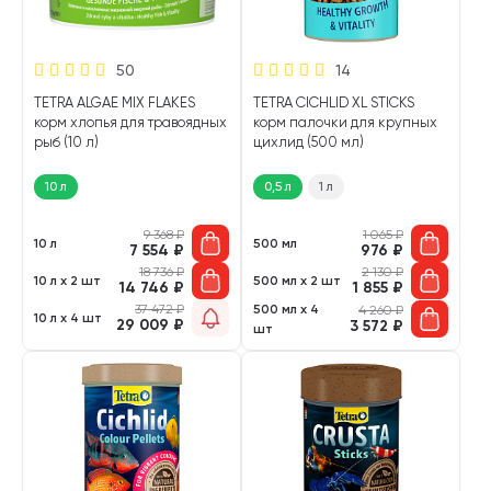
50
14
TETRA ALGAE MIX FLAKES
TETRA CICHLID XL STICKS
корм хлопья для травоядных
корм палочки для крупных
рыб (10 л)
цихлид (500 мл)
10 л
0,5 л
1 л
9 368
₽
1 065
₽
10 л
500 мл
7 554
₽
976
₽
18 736
₽
2 130
₽
10 л х 2 шт
500 мл х 2 шт
14 746
₽
1 855
₽
37 472
₽
500 мл х 4
4 260
₽
10 л х 4 шт
29 009
₽
3 572
₽
шт