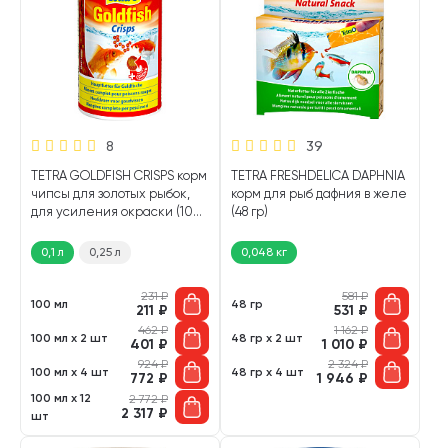
8
39
TETRA GOLDFISH CRISPS корм
TETRA FRESHDELICA DAPHNIA
чипсы для золотых рыбок,
корм для рыб дафния в желе
для усиления окраски (100
(48 гр)
мл)
0,1 л
0,25 л
0,048 кг
231
₽
581
₽
100 мл
48 гр
211
₽
531
₽
462
₽
1 162
₽
100 мл х 2 шт
48 гр х 2 шт
401
₽
1 010
₽
924
₽
2 324
₽
100 мл х 4 шт
48 гр х 4 шт
772
₽
1 946
₽
100 мл х 12
2 772
₽
2 317
₽
шт