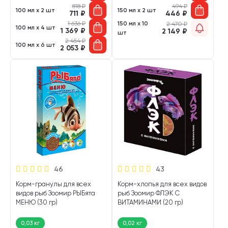
818
₽
494
₽
100 мл х 2 шт
150 мл х 2 шт
711
₽
446
₽
1 636
₽
150 мл х 10
2 470
₽
100 мл х 4 шт
1 369
₽
2 149
₽
шт
2 454
₽
100 мл х 6 шт
2 053
₽
46
43
Корм-гранулы для всех
Корм-хлопья для всех видов
видов рыб Зоомир РЫБята
рыб Зоомир ФЛЭК С
МЕНЮ (30 гр)
ВИТАМИНАМИ (20 гр)
0,03 кг
0,02 кг