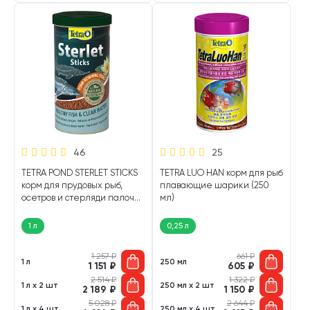
46
25
TETRA POND STERLET STICKS
TETRA LUO HAN корм для рыб
корм для прудовых рыб,
плавающие шарики (250
осетров и стерляди палочки
мл)
(1 л)
1 л
0,25 л
1 257
₽
661
₽
1 л
250 мл
1 151
₽
605
₽
2 514
₽
1 322
₽
1 л х 2 шт
250 мл х 2 шт
2 189
₽
1 150
₽
5 028
₽
2 644
₽
1 л х 4 шт
250 мл х 4 шт