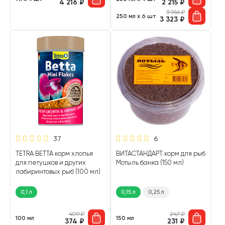
4 216
₽
2 215
₽
3 966
₽
250 мл х 6 шт
3 323
₽
37
6
TETRA BETTA корм хлопья
ВИТАСТАНДАРТ корм для рыб
для петушков и других
Мотыль банка (150 мл)
лабиринтовых рыб (100 мл)
0,1 л
0,15 л
0,25 л
409
₽
247
₽
100 мл
150 мл
374
₽
231
₽