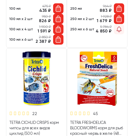
475
₽
964
₽
100 мл
250 мл
435
₽
883
₽
950
₽
1 928
₽
100 мл х 2 шт
250 мл х 2 шт
826
₽
1 679
₽
1 900
₽
5 784
₽
100 мл х 4 шт
250 мл х 6 шт
1 591
₽
4 850
₽
2 850
₽
100 мл х 6 шт
2 387
₽
22
45
TETRA CICHLID CRISPS корм
TETRA FRESHDELICA
чипсы для всех видов
BLOODWORMS корм для рыб
цихлид (500 мл)
красный червь в желе (48