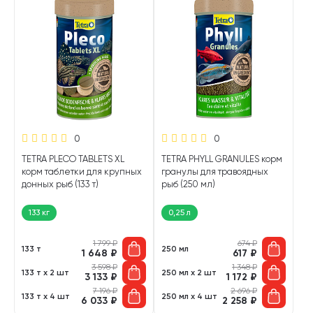
0
0
TETRA PLECO TABLETS XL
TETRA PHYLL GRANULES корм
корм таблетки для крупных
гранулы для травоядных
донных рыб (133 т)
рыб (250 мл)
133 кг
0,25 л
1 799
₽
674
₽
133 т
250 мл
1 648
₽
617
₽
3 598
₽
1 348
₽
133 т х 2 шт
250 мл х 2 шт
3 133
₽
1 172
₽
7 196
₽
2 696
₽
133 т х 4 шт
250 мл х 4 шт
6 033
₽
2 258
₽