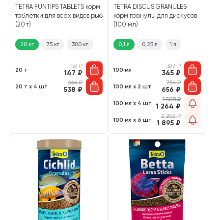
TETRA FUNTIPS TABLETS корм
TETRA DISCUS GRANULES
таблетки для всех видов рыб
корм гранулы для дискусов
(20 т)
(100 мл)
20 кг
75 кг
300 кг
0,1 л
0,25 л
1 л
161
₽
377
₽
20 т
100 мл
147
₽
345
₽
644
₽
754
₽
20 т х 4 шт
100 мл х 2 шт
538
₽
656
₽
1 508
₽
100 мл х 4 шт
1 264
₽
2 262
₽
100 мл х 6 шт
1 895
₽