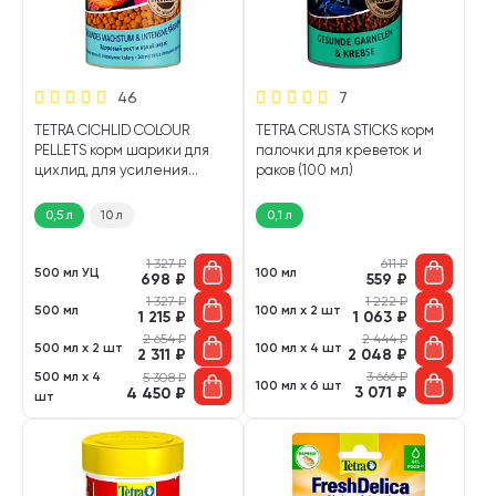
46
7
TETRA CICHLID COLOUR
TETRA CRUSTA STICKS корм
PELLETS корм шарики для
палочки для креветок и
цихлид, для усиления
раков (100 мл)
окраски (500 мл)
0,5 л
10 л
0,1 л
1 327
₽
611
₽
500 мл УЦ
100 мл
698
₽
559
₽
1 327
₽
1 222
₽
500 мл
100 мл х 2 шт
1 215
₽
1 063
₽
2 654
₽
2 444
₽
500 мл х 2 шт
100 мл х 4 шт
2 311
₽
2 048
₽
500 мл х 4
3 666
₽
5 308
₽
100 мл х 6 шт
3 071
₽
4 450
₽
шт