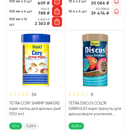
100 мл х 2 шт
10 л х 2 шт
409
₽
20 066
₽
940
₽
50 988
₽
100 мл х 4 шт
10 л х 4 шт
788
₽
39 474
₽
100 мл х 12
2 820
₽
2 363
₽
шт
36
8
TETRA CORY SHRIMP WAFERS
TETRA DISCUS COLOR
корм чипсы для донных рыб
GRANULES корм гранулы для
(100 мл)
дискусов для усиления
окраски (250 мл)
0,1 л
0,25 л
0,25 л