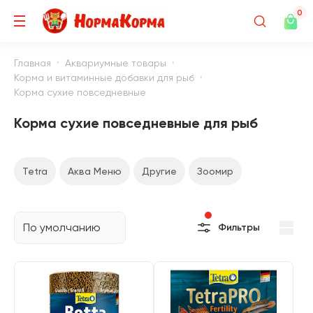
0
Главная
Аквариумные товары
Корма и витаминные добавки для рыб
Корма сухие повседневные
Корма сухие повседневные для рыб
Tetra
Аква Меню
Другие
Зоомир
По умолчанию
Фильтры