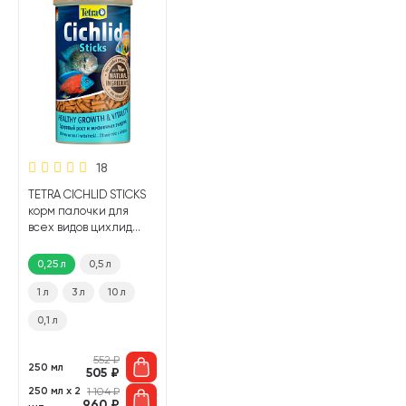
18
TETRA CICHLID STICKS
корм палочки для
всех видов цихлид
(250 мл)
0,25 л
0,5 л
1 л
3 л
10 л
0,1 л
552
₽
250 мл
505
₽
250 мл х 2
1 104
₽
960
₽