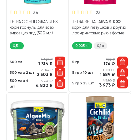
34
23
TETRA CICHLID GRANULES
TETRA BETTA LARVA STICKS
корм гранулы для всех
корм для петушков и других
видов цихлид (500 мл)
лабиринтовых рыб в форме
мотыля (5 гр)
0,5 л
0,005 кг
0,1 л
1 437
₽
190
₽
500 мл
5 гр
1 316
₽
174
₽
2 874
₽
1 900
₽
500 мл х 2 шт
5 гр х 10 шт
2 503
₽
1 589
₽
500 мл х 4
4 750
₽
5 748
₽
5 гр х 25 шт
3 973
₽
4 820
₽
шт