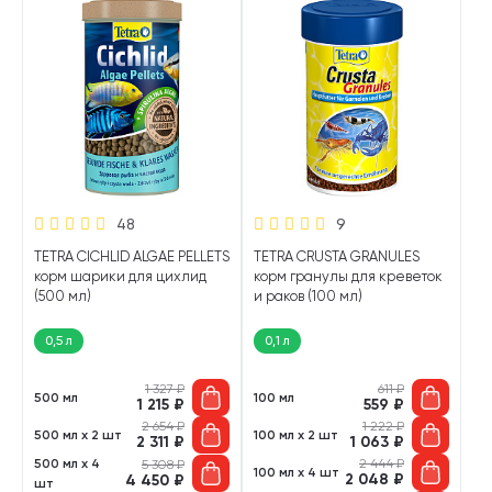
48
9
TETRA CICHLID ALGAE PELLETS
TETRA CRUSTA GRANULES
корм шарики для цихлид
корм гранулы для креветок
(500 мл)
и раков (100 мл)
0,5 л
0,1 л
1 327
₽
611
₽
500 мл
100 мл
1 215
₽
559
₽
2 654
₽
1 222
₽
500 мл х 2 шт
100 мл х 2 шт
2 311
₽
1 063
₽
500 мл х 4
2 444
₽
5 308
₽
100 мл х 4 шт
2 048
₽
4 450
₽
шт