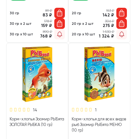
89
₽
153
₽
30 гр
20 гр
83
₽
142
₽
178
₽
306
₽
30 гр х 2 шт
20 гр х 2 шт
159
₽
275
₽
890
₽
1 530
₽
30 гр х 10 шт
20 гр х 10 шт
768
₽
1 324
₽
14
1
Корм-хлопья Зоомир РЫБята
Корм-хлопья для всех видов
ЗОЛОТАЯ РЫБКА (10 гр)
рыб Зоомир РЫБята МЕНЮ
(10 гр)