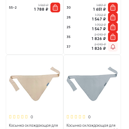
(30)
1 967
₽
1 817
₽
55-2
30
1 788
₽
1 651
₽
1 702
₽
28
1 547
₽
1 702
₽
25
1 547
₽
2 010
₽
35
1 826
₽
2 010
₽
37
1 826
₽
0
0
Косынка охлаждающая для
Косынка охлаждающая для