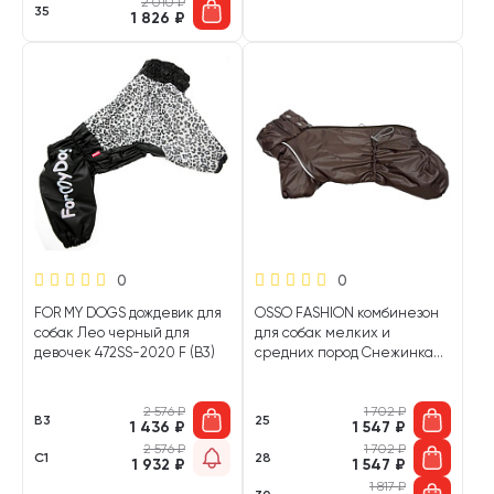
2 010
₽
35
1 826
₽
0
0
FOR MY DOGS дождевик для
OSSO FASHION комбинезон
собак Лео черный для
для собак мелких и
девочек 472SS-2020 F (B3)
средних пород Снежинка
на синтепоне глянец/шоко
для мальчиков (25)
2 576
₽
1 702
₽
B3
25
1 436
₽
1 547
₽
2 576
₽
1 702
₽
C1
28
1 932
₽
1 547
₽
1 817
₽