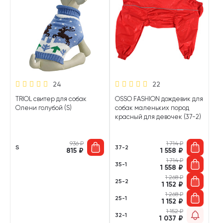
24
22
TRIOL свитер для собак
OSSO FASHION дождевик для
Олени голубой (S)
собак маленьких пород
красный для девочек (37-2)
936
₽
1 714
₽
S
37-2
815
₽
1 558
₽
1 714
₽
35-1
1 558
₽
1 268
₽
25-2
1 152
₽
1 268
₽
25-1
1 152
₽
1 152
₽
32-1
1 037
₽