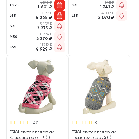
4 010
₽
3 111
₽
XS25
S30
1 601
₽
1 341
₽
10 137
₽
4 802
₽
L55
L55
4 268
₽
2 070
₽
5 409
₽
S30
2 275
₽
8 734
₽
M50
3 270
₽
11 712
₽
L65
4 929
₽
40
9
TRIOL свитер для собак
TRIOL свитер для собак
Классика розовый (L)
Геометрия серый (L)