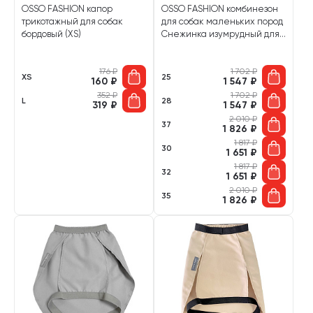
OSSO FASHION капор
OSSO FASHION комбинезон
трикотажный для собак
для собак маленьких пород
бордовый (XS)
Снежинка изумрудный для
мальчиков (25)
176
₽
1 702
₽
XS
25
160
₽
1 547
₽
352
₽
1 702
₽
L
28
319
₽
1 547
₽
2 010
₽
37
1 826
₽
1 817
₽
30
1 651
₽
1 817
₽
32
1 651
₽
2 010
₽
35
1 826
₽