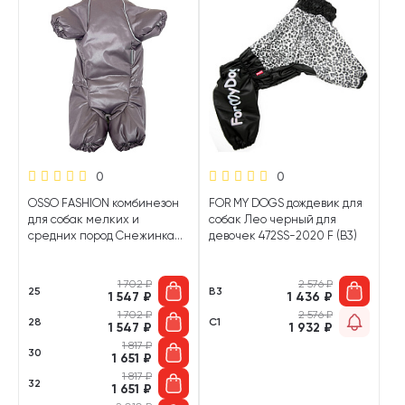
0
0
OSSO FASHION комбинезон
FOR MY DOGS дождевик для
для собак мелких и
собак Лео черный для
средних пород Снежинка
девочек 472SS-2020 F (B3)
темный кварц для девочек
(25)
1 702
₽
2 576
₽
25
B3
1 547
₽
1 436
₽
1 702
₽
2 576
₽
28
C1
1 547
₽
1 932
₽
1 817
₽
30
1 651
₽
1 817
₽
32
1 651
₽