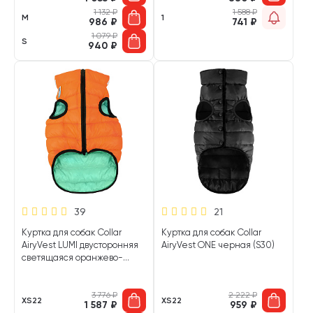
1 132
₽
1 588
₽
M
1
986
₽
741
₽
1 079
₽
S
940
₽
39
21
Куртка для собак Collar
Куртка для собак Collar
AiryVest LUMI двусторонняя
AiryVest ONE черная (S30)
светящаяся оранжево-
салатовая (S30)
3 776
₽
2 222
₽
XS22
XS22
1 587
₽
959
₽