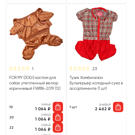
1
23
FOR MY DOGS костюм для
Тузик Комбинезон
собак утепленный велюр
Бультерьер холодный сука в
коричневый FW816-2019 (12)
ассортименте (1 шт)
1 911
₽
2 632
₽
10
1 шт
1 064
₽
2 462
₽
1 911
₽
20
1 064
₽
1 911
₽
22
1 064
₽