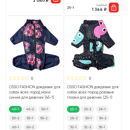
2 040
₽
1 479
₽
25-1
1 344
₽
0
0
OSSO FASHION дождевик для
OSSO FASHION дождевик для
собак всех пород маки
собак всех пород розовые
синие для девочек (45-1)
глазки для девочек (25-1)
45-1
45-2
50-1
25-1
25-2
28-1
50-2
55-1
55-2
28-2
30-1
30-2
60-1
60-2
32-1
32-2
35-1