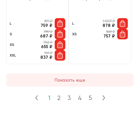
871
₽
1 007
₽
L
L
759
₽
878
₽
789
₽
869
₽
S
XS
687
₽
757
₽
752
₽
XS
655
₽
961
₽
XXL
837
₽
Показать еще
1
2
3
4
5