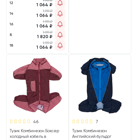
1 911
₽
12
1 064
₽
1 911
₽
14
1 064
₽
1 911
₽
16
1 064
₽
1 911
₽
8
1 820
₽
1 911
₽
18
1 064
₽
46
7
Тузик Комбинезон Боксер
Тузик Комбинезон
холодный кобель в
Английский бульдог