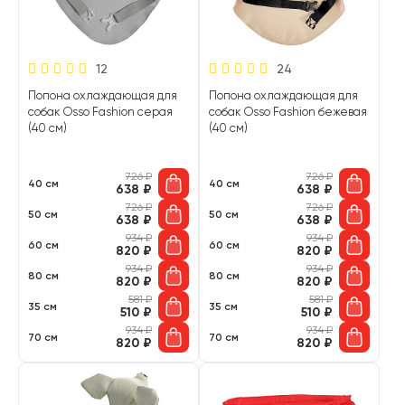
12
24
Попона охлаждающая для
Попона охлаждающая для
собак Osso Fashion серая
собак Osso Fashion бежевая
(40 см)
(40 см)
726
₽
726
₽
40 см
40 см
638
₽
638
₽
726
₽
726
₽
50 см
50 см
638
₽
638
₽
934
₽
934
₽
60 см
60 см
820
₽
820
₽
934
₽
934
₽
80 см
80 см
820
₽
820
₽
581
₽
581
₽
35 см
35 см
510
₽
510
₽
934
₽
934
₽
70 см
70 см
820
₽
820
₽