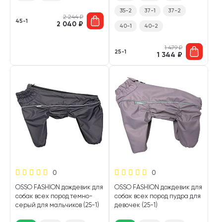
35-2
37-1
37-2
2 244
₽
45-1
2 040
₽
40-1
40-2
1 479
₽
25-1
1 344
₽
0
0
OSSO FASHION дождевик для
OSSO FASHION дождевик для
собак всех пород темно-
собак всех пород пудра для
серый для мальчиков (25-1)
девочек (25-1)