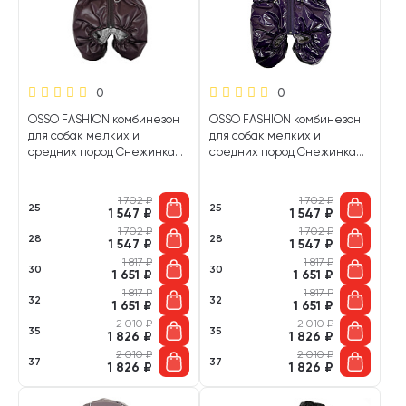
0
0
OSSO FASHION комбинезон
OSSO FASHION комбинезон
для собак мелких и
для собак мелких и
средних пород Снежинка
средних пород Снежинка
на синтепоне сливовый для
баклажан для девочек (25)
мальчиков (25)
1 702
₽
1 702
₽
25
25
1 547
₽
1 547
₽
1 702
₽
1 702
₽
28
28
1 547
₽
1 547
₽
1 817
₽
1 817
₽
30
30
1 651
₽
1 651
₽
1 817
₽
1 817
₽
32
32
1 651
₽
1 651
₽
2 010
₽
2 010
₽
35
35
1 826
₽
1 826
₽
2 010
₽
2 010
₽
37
37
1 826
₽
1 826
₽