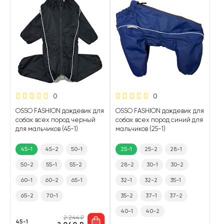
0
0
OSSO FASHION дождевик для
OSSO FASHION дождевик для
собак всех пород черный
собак всех пород синий для
для мальчиков (45-1)
мальчиков (25-1)
45-1
45-2
50-1
25-1
25-2
28-1
50-2
55-1
55-2
28-2
30-1
30-2
60-1
60-2
65-1
32-1
32-2
35-1
65-2
70-1
35-2
37-1
37-2
40-1
40-2
2 244
₽
45-1