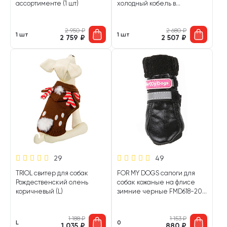
ассортименте (1 шт)
холодный кобель в
ассортименте (1 шт)
2 950
₽
2 680
₽
1 шт
1 шт
2 759
₽
2 507
₽
29
49
TRIOL свитер для собак
FOR MY DOGS сапоги для
Рождественский олень
собак кожаные на флисе
коричневый (L)
зимние черные FMD618-2017
BL (0)
1 188
₽
1 153
₽
L
0
1 035
₽
880
₽