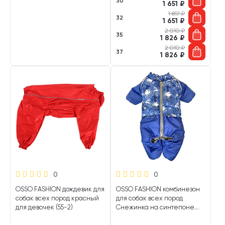
30
1 651
₽
1 817
₽
32
1 651
₽
2 010
₽
35
1 826
₽
2 010
₽
37
1 826
₽
0
0
OSSO FASHION дождевик для
OSSO FASHION комбинезон
собак всех пород красный
для собак всех пород
для девочек (55-2)
Снежинка на синтепоне
олени/принт для мальчиков