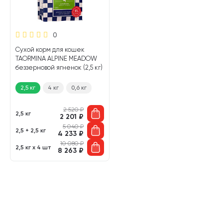
0
Сухой корм для кошек
TAORMINA ALPINE MEADOW
беззерновой ягненок (2,5 кг)
2,5 кг
4 кг
0,6 кг
2 520
₽
2,5 кг
2 201
₽
5 040
₽
2,5 + 2,5 кг
4 233
₽
10 080
₽
2,5 кг х 4 шт
8 263
₽