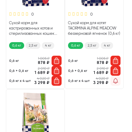
0
0
Сухой корм для
Сухой корм для котят
кастрированных котов и
TAORMINA ALPINE MEADOW
стерилизованных кошек
беззерновой ягненок (0,6 кг)
TAORMINA SOUTHERN FOREST
беззерновой индейка (0,6
0,6 кг
2,5 кг
4 кг
0,6 кг
2,5 кг
4 кг
кг)
1 005
₽
1 005
₽
0,6 кг
0,6 кг
878
₽
878
₽
2 010
₽
2 010
₽
0,6 + 0,6 кг
0,6 + 0,6 кг
1 689
₽
1 689
₽
4 020
₽
4 020
₽
0,6 кг х 4 шт
0,6 кг х 4 шт
3 298
₽
3 298
₽