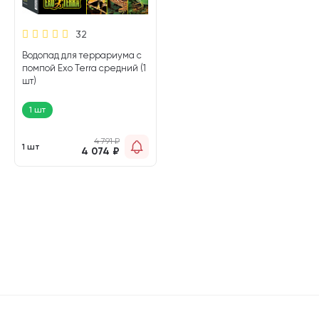
32
Водопад для террариума с
помпой Exo Terra средний (1
шт)
1 шт
4 791
₽
1 шт
4 074
₽