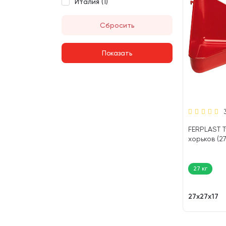
Италия (
1
)
Сбросить
FERPLAST Т
хорьков (27
27 кг
27х27х17