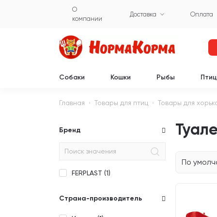
О
Доставка
Оплата
компании
Собаки
Кошки
Рыбы
Пти
Главная
Товары для птиц
Товары для хорьк
Туале
Бренд
По умол
FERPLAST (
1
)
Страна-производитель