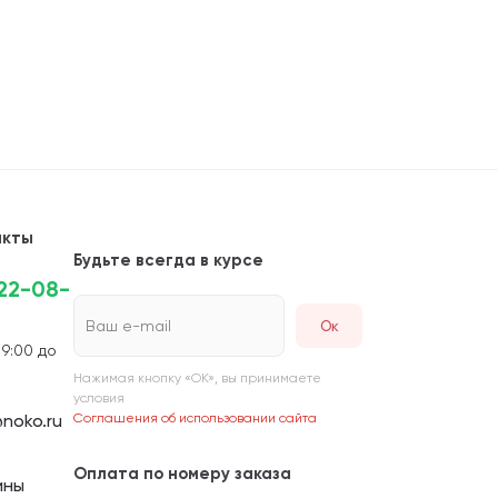
акты
Будьте всегда в курсе
222-08-
Ваш e-mail
 9:00 до
Нажимая кнопку «ОК», вы принимаете
условия
noko.ru
Соглашения об использовании сайта
Оплата по номеру заказа
ины