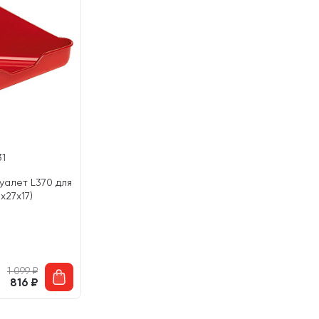
31
уалет L370 для
х27х17)
1 099
₽
816
₽