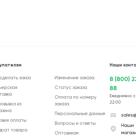
упателям
Наши конт
 сделать заказ
Изменение заказа
8 (800) 
88
ьерская
Статус заказа
тавка
Ежедневно с
Оплата по номеру
22:00
овывоз из
заказа
азина
Персональные данные
sales@
овия оплаты
Вопросы и ответы
Наши
врат товара
магаз
Оптовикам