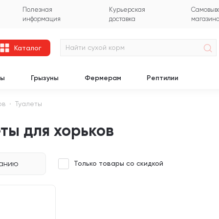
Полезная
Курьерская
Самовыво
информация
доставка
магазин
Каталог
цы
Грызуны
Фермерам
Рептилии
ов
Туалеты
ты для хорьков
чанию
Только товары со скидкой