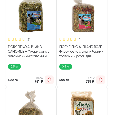
31
4
FIORY FIENO ALPILAND
FIORY FIENO ALPILAND ROSE –
CAMOMILE – Фиори сено с
Фиори сено с альпийскими
альпийскими травами и
травами и розой для
ромашкой для грызунов и
грызунов и кроликов (500 гр)
кроликов (500 гр)
0,5 кг
0,5 кг
819
₽
819
₽
500 гр
500 гр
751
₽
751
₽