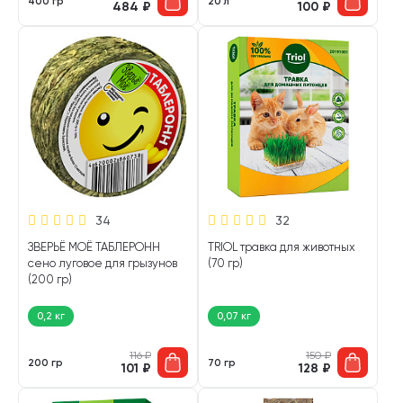
400 гр
20 л
484
₽
100
₽
34
32
ЗВЕРЬЁ МОЁ ТАБЛЕРОНН
TRIOL травка для животных
сено луговое для грызунов
(70 гр)
(200 гр)
0,2 кг
0,07 кг
116
₽
150
₽
200 гр
70 гр
101
₽
128
₽