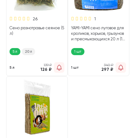
26
1
Сено разнотравье сеяное (5
YAMI-YAMI сено луговое для
л)
кроликов, хорьков, грызунов
и пресмыкающихся 20 л (1
шт)
5 л
20 л
1 шт
139
₽
340
₽
5 л
1 шт
126
₽
297
₽