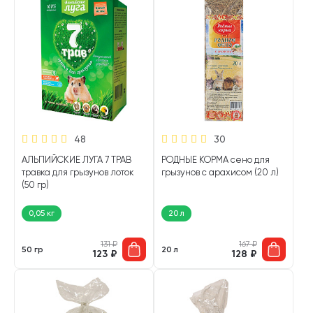
48
30
АЛЬПИЙСКИЕ ЛУГА 7 ТРАВ
РОДНЫЕ КОРМА сено для
травка для грызунов лоток
грызунов с арахисом (20 л)
(50 гр)
0,05 кг
20 л
131
₽
167
₽
50 гр
20 л
123
₽
128
₽