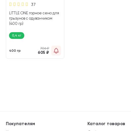
37
LITTLE ONE горное сено для
грызунов с одуванчиком
(400 гр)
0,4 кг
706
₽
400 гр
605
₽
Покупателям
Каталог товаров