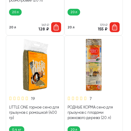
разнотравье (20 л)
20 л
20 л
167
₽
179
₽
20 л
20 л
128
₽
155
₽
19
7
LITTLE ONE горное сено для
РОДНЫЕ КОРМА сено для
грызунов с ромашкой (400
грызунов с плодами
гр)
рожкового дерева (20 л)
0,4 кг
20 л