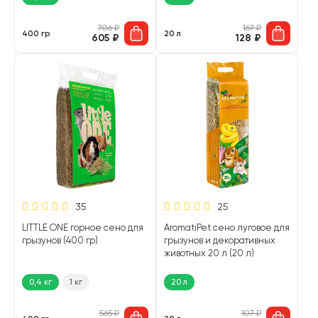
706
₽
167
₽
400 гр
20 л
605
₽
128
₽
35
25
LITTLE ONE горное сено для
AromatiPet сено луговое для
грызунов (400 гр)
грызунов и декоративных
животных 20 л (20 л)
0,4 кг
1 кг
20 л
565
₽
107
₽