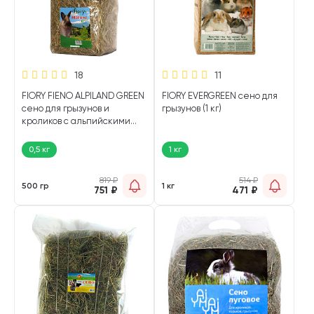
18
11
FIORY FIENO ALPILAND GREEN
FIORY EVERGREEN сено для
сено для грызунов и
грызунов (1 кг)
кроликов с альпийскими
травами и люцерной (500
гр)
0,5 кг
1 кг
819
₽
514
₽
500 гр
1 кг
751
₽
471
₽