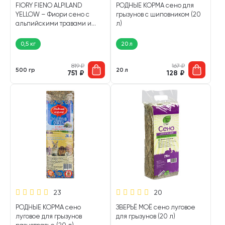
FIORY FIENO ALPILAND
РОДНЫЕ КОРМА сено для
YELLOW – Фиори сено с
грызунов с шиповником (20
альпийскими травами и
л)
одуванчиком для грызунов и
кроликов (500 гр)
0,5 кг
20 л
819
₽
167
₽
500 гр
20 л
751
₽
128
₽
23
20
РОДНЫЕ КОРМА сено
ЗВЕРЬЁ МОЁ сено луговое
луговое для грызунов
для грызунов (20 л)