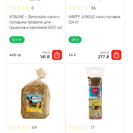
0
36
VITALINE – Виталайн сено с
HAPPY JUNGLE сено луговое
луговыми травами для
(24 л)
грызунов и кроликов (400 гр)
0,4 кг
24 л
176
₽
302
₽
400 гр
24 л
161
₽
277
₽
49
17