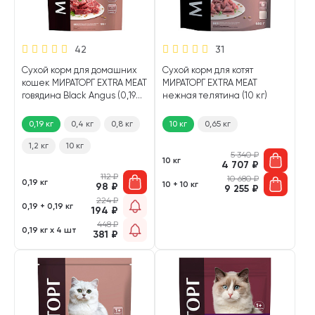
42
31
Сухой корм для домашних
Сухой корм для котят
кошек МИРАТОРГ EXTRA MEAT
МИРАТОРГ EXTRA MEAT
говядина Black Angus (0,19
нежная телятина (10 кг)
кг)
0,19 кг
0,4 кг
0,8 кг
10 кг
0,65 кг
1,2 кг
10 кг
5 340
₽
10 кг
4 707
₽
112
₽
10 680
₽
0,19 кг
10 + 10 кг
98
₽
9 255
₽
224
₽
0,19 + 0,19 кг
194
₽
448
₽
0,19 кг х 4 шт
381
₽