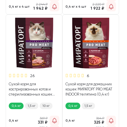
2 244
₽
2 220
₽
0,4 кг х 4 шт
0,4 кг х 4 шт
1 942
₽
1 922
₽
26
6
Сухой корм для
Сухой корм для домашних
кастрированных котов и
кошек МИРАТОРГ PRO MEAT
стерилизованных кошек
INDOOR телятина (0,4 кг)
МИРАТОРГ PRO MEAT
STERILIZED кролик (0,4 кг)
0,4 кг
1,5 кг
10 кг
0,4 кг
1,5 кг
369
₽
364
₽
0,4 кг
0,4 кг
331
₽
325
₽