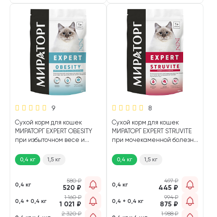
9
8
Сухой корм для кошек
Сухой корм для кошек
МИРАТОРГ EXPERT OBESITY
МИРАТОРГ EXPERT STRUVITE
при избыточном весе и
при мочекаменной болезни
ожирении (0,4 кг)
(0,4 кг)
0,4 кг
1,5 кг
0,4 кг
1,5 кг
580
₽
497
₽
0,4 кг
0,4 кг
520
₽
445
₽
1 160
₽
994
₽
0,4 + 0,4 кг
0,4 + 0,4 кг
1 021
₽
875
₽
2 320
₽
1 988
₽