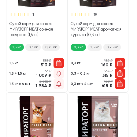
1
15
Сухой корм для кошек
Сухой корм для кошек
МИРАТОРГ MEAT сочная
МИРАТОРГ MEAT ароматная
говядина (1,5 кг)
курочка (0,3 кг)
1,5 кг
0,3 кг
0,75 кг
0,3 кг
1,5 кг
0,75 кг
583
₽
182
₽
1,5 кг
0,3 кг
513
₽
160
₽
1 166
₽
364
₽
1,5 + 1,5 кг
0,3 + 0,3 кг
1 009
₽
315
₽
2 332
₽
728
₽
1,5 кг х 4 шт
0,3 кг х 4 шт
1 984
₽
618
₽