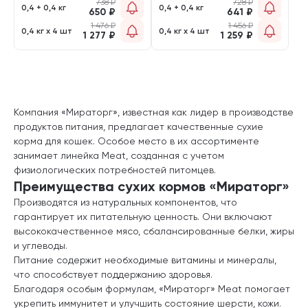
738
₽
728
₽
0,4 + 0,4 кг
0,4 + 0,4 кг
650
₽
641
₽
1 476
₽
1 456
₽
0,4 кг х 4 шт
0,4 кг х 4 шт
1 277
₽
1 259
₽
Компания «Мираторг», известная как лидер в производстве
продуктов питания, предлагает качественные сухие
корма для кошек. Особое место в их ассортименте
занимает линейка Meat, созданная с учетом
физиологических потребностей питомцев.
Преимущества сухих кормов «Мираторг»
Производятся из натуральных компонентов, что
гарантирует их питательную ценность. Они включают
высококачественное мясо, сбалансированные белки, жиры
и углеводы.
Питание содержит необходимые витамины и минералы,
что способствует поддержанию здоровья.
Благодаря особым формулам, «Мираторг» Meat помогает
укрепить иммунитет и улучшить состояние шерсти, кожи.