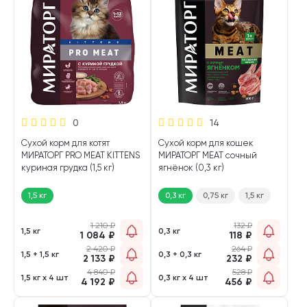
0
14
Сухой корм для котят
Сухой корм для кошек
МИРАТОРГ PRO MEAT KITTENS
МИРАТОРГ MEAT сочный
куриная грудка (1,5 кг)
ягнёнок (0,3 кг)
1,5 кг
0,3 кг
0,75 кг
1,5 кг
1 210
₽
132
₽
1,5 кг
0,3 кг
1 084
₽
118
₽
2 420
₽
264
₽
1,5 + 1,5 кг
0,3 + 0,3 кг
2 133
₽
232
₽
4 840
₽
528
₽
1,5 кг х 4 шт
0,3 кг х 4 шт
4 192
₽
456
₽