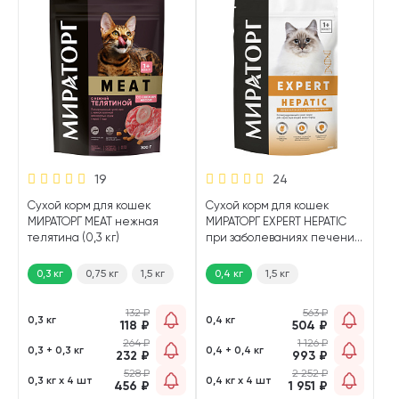
19
24
Сухой корм для кошек
Сухой корм для кошек
МИРАТОРГ MEAT нежная
МИРАТОРГ EXPERT HEPATIC
телятина (0,3 кг)
при заболеваниях печени
(0,4 кг)
0,3 кг
0,75 кг
1,5 кг
0,4 кг
1,5 кг
132
₽
563
₽
0,3 кг
0,4 кг
118
₽
504
₽
264
₽
1 126
₽
0,3 + 0,3 кг
0,4 + 0,4 кг
232
₽
993
₽
528
₽
2 252
₽
0,3 кг х 4 шт
0,4 кг х 4 шт
456
₽
1 951
₽