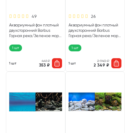
49
26
Аквариумный фон плотный
Аквариумный фон плотный
двухсторонний Barbus
двухсторонний Barbus
Горная река/Зеленое море
Горная река/Зеленое море
45 см/94 см Background 020
45 см/15 м Background 056 (1
(1 шт)
шт)
1 шт
1 шт
441
₽
2 940
₽
1 шт
1 шт
353
₽
2 349
₽