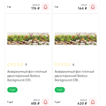
209
₽
174
₽
1 м
1 м
176
₽
146
₽
9
6
Аквариумный фон плотный
Аквариумный фон плотный
двухсторонний Barbus
двухсторонний Barbus
Background 039
Background 038
Прибрежные пейзажи/
Прибрежные пейзажи/
Насыщенная река 60 х 124
Насыщенная река 45 х 94
1 шт
1 шт
см (1 шт)
см (1 шт)
819
₽
525
₽
1 шт
1 шт
655
₽
420
₽