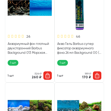
26
46
Аквариумный фон плотный
Аква Гель Barbus супер
двухсторонний Barbus
фиксатор аквариумного
Background 013 Морская
фона 26 мл Background 00 (1
лагуна / Натуральная
шт)
мистика 30 х 62 см (1 шт)
1 шт
1 шт
326
₽
189
₽
1 шт
1 шт
260
₽
170
₽