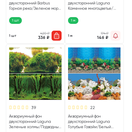
двухсторонний Barbus
двухсторонний Laguna
Горная река/Зеленое море
Каменное многоцветье/
30 см/62 см Background 019
Русло реки 40 см 9023/9025
(1 шт)
(1 м)
1 шт
1 м
420
₽
174
₽
1 шт
1 м
336
₽
146
₽
39
22
Аквариумный фон
Аквариумный фон
двухсторонний Laguna
двухсторонний Laguna
Зеленые холмы/Подводный
Голубые Гавайи/Белый