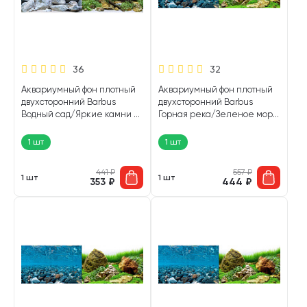
36
32
Аквариумный фон плотный
Аквариумный фон плотный
двухсторонний Barbus
двухсторонний Barbus
Водный сад/Яркие камни 45
Горная река/Зеленое море
см/94 см Background 017 (1
60 см/124 см Background 021
шт)
(1 шт)
1 шт
1 шт
441
₽
557
₽
1 шт
1 шт
353
₽
444
₽