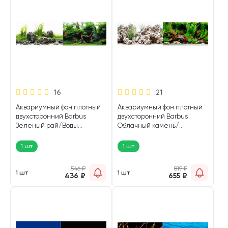
16
21
Аквариумный фон плотный
Аквариумный фон плотный
двухсторонний Barbus
двухсторонний Barbus
Зеленый рай/Воды
Облачный камень/
Амазонки 30 см/62 см
Чудесный пейзаж 60 см/124
Background 040 (1 шт)
см Background 030 (1 шт)
1 шт
1 шт
546
₽
819
₽
1 шт
1 шт
436
₽
655
₽