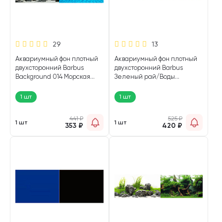
29
13
Аквариумный фон плотный
Аквариумный фон плотный
двухсторонний Barbus
двухсторонний Barbus
Background 014 Морская
Зеленый рай/Воды
лагуна / Натуральная
Амазонки 45 см/94 см
мистика 45 х 94 см (1 шт)
Background 041 (1 шт)
1 шт
1 шт
441
₽
525
₽
1 шт
1 шт
353
₽
420
₽