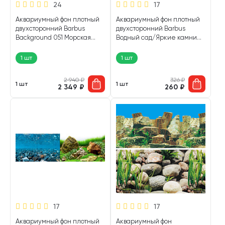
24
17
Аквариумный фон плотный
Аквариумный фон плотный
двухсторонний Barbus
двухсторонний Barbus
Background 051 Морская
Водный сад/Яркие камни
лагуна / Натуральная
30 см/62 см Background 016
мистика 45 см х 15 м (1 шт)
(1 шт)
1 шт
1 шт
2 940
₽
326
₽
1 шт
1 шт
2 349
₽
260
₽
17
17
Аквариумный фон плотный
Аквариумный фон