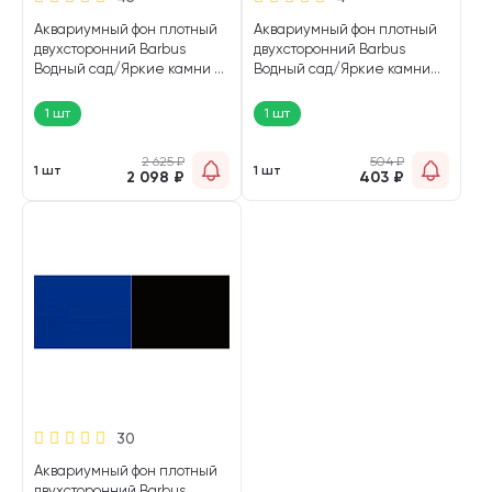
Аквариумный фон плотный
Аквариумный фон плотный
двухсторонний Barbus
двухсторонний Barbus
Водный сад/Яркие камни 45
Водный сад/Яркие камни
см/15 м Background 066 (1 шт)
60 см/124 см Background 018
(1 шт)
1 шт
1 шт
2 625
₽
504
₽
1 шт
1 шт
2 098
₽
403
₽
30
Аквариумный фон плотный
двухсторонний Barbus