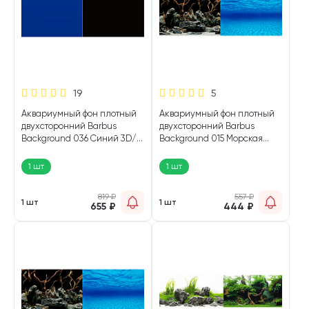
19
5
Аквариумный фон плотный
Аквариумный фон плотный
двухсторонний Barbus
двухсторонний Barbus
Background 036 Синий 3D/
Background 015 Морская
Черный 3D 60 х 124 см (1 шт)
лагуна / Натуральная
мистика 60 х 124 см (1 шт)
1 шт
1 шт
819
₽
557
₽
1 шт
1 шт
655
₽
444
₽