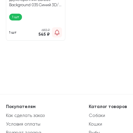
Background 035 Синий 3D/
Черный 3D 45 х 94 см (1 шт)
1 шт
683
₽
1 шт
545
₽
Покупателям
Каталог товаров
Как сделать заказ
Собаки
Условия оплаты
Кошки
Возврат товара
Рыбы