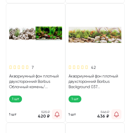
7
42
Аквариумный фон плотный
Аквариумный фон плотный
двухсторонний Barbus
двухсторонний Barbus
Облачный камень/
Background 037
Чудесный пейзаж 45 см/94
Прибрежные пейзажи/
см Background 029 (1 шт)
Насыщенная река 30 х 62
1 шт
1 шт
см (1 шт)
525
₽
546
₽
1 шт
1 шт
420
₽
436
₽