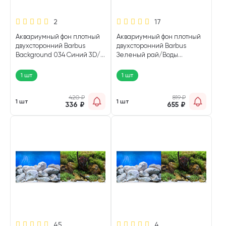
2
17
Аквариумный фон плотный
Аквариумный фон плотный
двухсторонний Barbus
двухсторонний Barbus
Background 034 Синий 3D/
Зеленый рай/Воды
Черный 3D 30 х 62 см (1 шт)
Амазонки 60 см/124 см
Background 042 (1 шт)
1 шт
1 шт
420
₽
819
₽
1 шт
1 шт
336
₽
655
₽
45
4